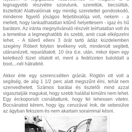
legnagyobb részvétre szorulunk, szerettük, becsültük,
tiszteltük! Alattvalóinak egy mindig szeretettel gondoskodó,
mindenre figyelő jóságos feljebbvalója volt, nekem - a
mellett, hogy lankadhatatlan kitűnő helyettesem - igaz és hű
barátom. Az iránta megnyilvánuló részvét leírhatatlan volt és
a temetése a legmeghatóbb és szebb, amit csak elképzelni
lehet. - A túlerő elleni 3 órát tartó ádáz küzdelemben
szegény Róbert folyton tevékeny volt, mindenütt segített,
utánanézett, reparáltatott. 10 óra d.e. után, mikor épen egy
keletkező tüzet oltatott el, ment a fedélzeten baloldalt a
boot...-nél hátrafelé.
Akkor érte egy szerencsétlen gránát. Rögtön ott volt a
segítség, de alig 1 1/2 perc alatt megszűnt élni, tehát nem
szenvedhetett. Számos barátai és tisztelői mind azzal
vigasztalják magukat, hogy szebb halállal kimúlni nem lehet.
Egy érckoporsót csináltattunk, hogy fel lehessen vitetni.
Bocsánatod kérem, hogy így, ceruzával írok, de sebesülve
az ágyban fekszem és nem akartam soraimmal késni.