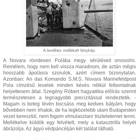
A levélhez mellékelt fénykép.
A Novara rövidesen Polába megy sérüléseit orvosolni.
Remélem, hogy nem kell vissza maradnom, de aztán mégis
hosszabb ápolásra szorulok, azért címem bizonytalan.
Azonban: An das Komando S.M.S. Novara Marinefeldpost
Pola címzésű levelek minden késés nélkül felbontatnak
helyettesem által. Szegény Róbert hagyatéka előírás szerint
természetesen a legnagyobb precizitással rendeztetik. -
Magam is beteg lévén bocsáss meg kedves bátyám, hogy
bővebben nem írhatok, de ha legközelebb utam Budapesten
vezet keresztül, nem fogom elmulasztani tiszteletemet tenni.
Mellékelve küldök egy felvételt, mely a katasztrófa helyét
ábrázolja. Az ágyú védpáncélján két találat látható.