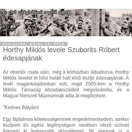
csütörtök, május 16, 2019
Horthy Miklós levele Szuborits Róbert
édesapjának
Az otrantói csata után, még a kórházban lábadozva, Horthy
Miklós levelet írt hősi halált halt első tisztje édesapjának. A
levél magántulajdonban volt, majd 2005-ben a Horthy
Miklós Társaság közadakozásból megvásárolta, és a
Magyar Nemzeti Múzeumnak adta át megőrzésre.
"Kedves Bátyám!
Egy fájdalmas kötelességemnek engedelmeskedem, amikor
tisztjeim és egész legénységem nevében vérző szívvel
fejezem ki legigazabb részvétemet. Mi magunk is a