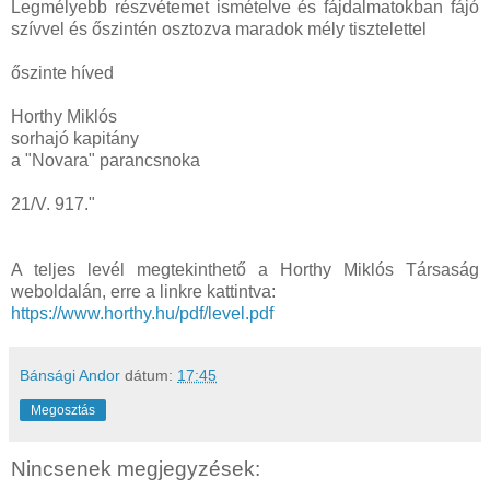
Legmélyebb részvétemet ismételve és fájdalmatokban fájó
szívvel és őszintén osztozva maradok mély tisztelettel
őszinte híved
Horthy Miklós
sorhajó kapitány
a "Novara" parancsnoka
21/V. 917."
A teljes levél megtekinthető a Horthy Miklós Társaság
weboldalán, erre a linkre kattintva:
https://www.horthy.hu/pdf/level.pdf
Bánsági Andor
dátum:
17:45
Megosztás
Nincsenek megjegyzések: