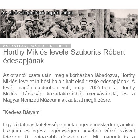
csütörtök, május 16, 2019
Horthy Miklós levele Szuborits Róbert
édesapjának
Az otrantói csata után, még a kórházban lábadozva, Horthy
Miklós levelet írt hősi halált halt első tisztje édesapjának. A
levél magántulajdonban volt, majd 2005-ben a Horthy
Miklós Társaság közadakozásból megvásárolta, és a
Magyar Nemzeti Múzeumnak adta át megőrzésre.
"Kedves Bátyám!
Egy fájdalmas kötelességemnek engedelmeskedem, amikor
tisztjeim és egész legénységem nevében vérző szívvel
fejezem ki legigazabb részvétemet. Mi magunk is a