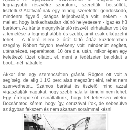
legnagyobb részvétre szorulunk, szerettük, becsültük,
tiszteltük! Alattvalóinak egy mindig szeretettel gondoskodó,
mindenre figyelő jóságos feljebbvalója volt, nekem - a
mellett, hogy lankadhatatlan kitűnő helyettesem - igaz és hű
barátom. Az iránta megnyilvánuló részvét leírhatatlan volt és
a temetése a legmeghatóbb és szebb, amit csak elképzelni
lehet. - A túlerő elleni 3 órát tartó ádáz küzdelemben
szegény Róbert folyton tevékeny volt, mindenütt segített,
utánanézett, reparáltatott. 10 óra d.e. után, mikor épen egy
keletkező tüzet oltatott el, ment a fedélzeten baloldalt a
boot...-nél hátrafelé.
Akkor érte egy szerencsétlen gránát. Rögtön ott volt a
segítség, de alig 1 1/2 perc alatt megszűnt élni, tehát nem
szenvedhetett. Számos barátai és tisztelői mind azzal
vigasztalják magukat, hogy szebb halállal kimúlni nem lehet.
Egy érckoporsót csináltattunk, hogy fel lehessen vitetni.
Bocsánatod kérem, hogy így, ceruzával írok, de sebesülve
az ágyban fekszem és nem akartam soraimmal késni.