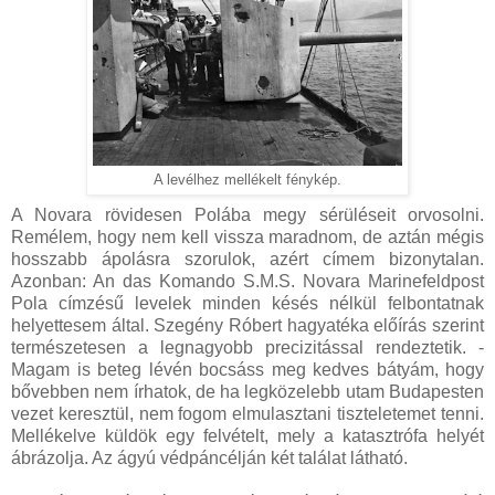
A levélhez mellékelt fénykép.
A Novara rövidesen Polába megy sérüléseit orvosolni.
Remélem, hogy nem kell vissza maradnom, de aztán mégis
hosszabb ápolásra szorulok, azért címem bizonytalan.
Azonban: An das Komando S.M.S. Novara Marinefeldpost
Pola címzésű levelek minden késés nélkül felbontatnak
helyettesem által. Szegény Róbert hagyatéka előírás szerint
természetesen a legnagyobb precizitással rendeztetik. -
Magam is beteg lévén bocsáss meg kedves bátyám, hogy
bővebben nem írhatok, de ha legközelebb utam Budapesten
vezet keresztül, nem fogom elmulasztani tiszteletemet tenni.
Mellékelve küldök egy felvételt, mely a katasztrófa helyét
ábrázolja. Az ágyú védpáncélján két találat látható.