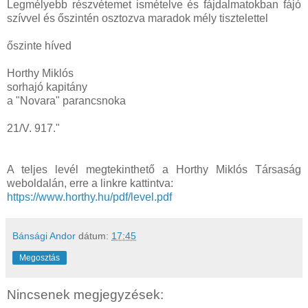
Legmélyebb részvétemet ismételve és fájdalmatokban fájó
szívvel és őszintén osztozva maradok mély tisztelettel
őszinte híved
Horthy Miklós
sorhajó kapitány
a "Novara" parancsnoka
21/V. 917."
A teljes levél megtekinthető a Horthy Miklós Társaság
weboldalán, erre a linkre kattintva:
https://www.horthy.hu/pdf/level.pdf
Bánsági Andor
dátum:
17:45
Megosztás
Nincsenek megjegyzések: