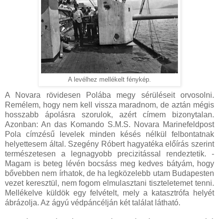
A levélhez mellékelt fénykép.
A Novara rövidesen Polába megy sérüléseit orvosolni.
Remélem, hogy nem kell vissza maradnom, de aztán mégis
hosszabb ápolásra szorulok, azért címem bizonytalan.
Azonban: An das Komando S.M.S. Novara Marinefeldpost
Pola címzésű levelek minden késés nélkül felbontatnak
helyettesem által. Szegény Róbert hagyatéka előírás szerint
természetesen a legnagyobb precizitással rendeztetik. -
Magam is beteg lévén bocsáss meg kedves bátyám, hogy
bővebben nem írhatok, de ha legközelebb utam Budapesten
vezet keresztül, nem fogom elmulasztani tiszteletemet tenni.
Mellékelve küldök egy felvételt, mely a katasztrófa helyét
ábrázolja. Az ágyú védpáncélján két találat látható.