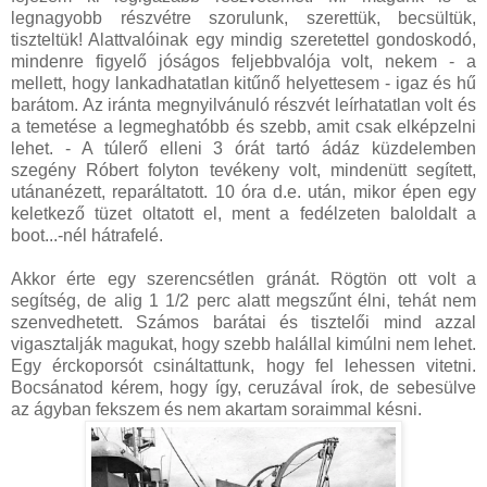
legnagyobb részvétre szorulunk, szerettük, becsültük,
tiszteltük! Alattvalóinak egy mindig szeretettel gondoskodó,
mindenre figyelő jóságos feljebbvalója volt, nekem - a
mellett, hogy lankadhatatlan kitűnő helyettesem - igaz és hű
barátom. Az iránta megnyilvánuló részvét leírhatatlan volt és
a temetése a legmeghatóbb és szebb, amit csak elképzelni
lehet. - A túlerő elleni 3 órát tartó ádáz küzdelemben
szegény Róbert folyton tevékeny volt, mindenütt segített,
utánanézett, reparáltatott. 10 óra d.e. után, mikor épen egy
keletkező tüzet oltatott el, ment a fedélzeten baloldalt a
boot...-nél hátrafelé.
Akkor érte egy szerencsétlen gránát. Rögtön ott volt a
segítség, de alig 1 1/2 perc alatt megszűnt élni, tehát nem
szenvedhetett. Számos barátai és tisztelői mind azzal
vigasztalják magukat, hogy szebb halállal kimúlni nem lehet.
Egy érckoporsót csináltattunk, hogy fel lehessen vitetni.
Bocsánatod kérem, hogy így, ceruzával írok, de sebesülve
az ágyban fekszem és nem akartam soraimmal késni.