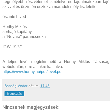
Legmélyebb részvétemet ismételve és fájdalmatokban fájó
szívvel és őszintén osztozva maradok mély tisztelettel
őszinte híved
Horthy Miklós
sorhajó kapitány
a "Novara" parancsnoka
21/V. 917."
A teljes levél megtekinthető a Horthy Miklós Társaság
weboldalán, erre a linkre kattintva:
https://www.horthy.hu/pdf/level.pdf
Bánsági Andor
dátum:
17:45
Megosztás
Nincsenek megjegyzések: