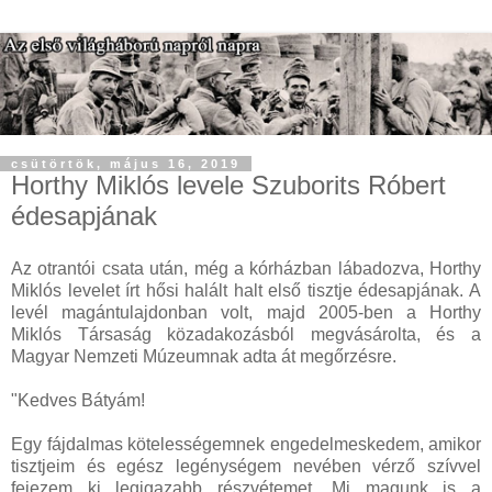
csütörtök, május 16, 2019
Horthy Miklós levele Szuborits Róbert
édesapjának
Az otrantói csata után, még a kórházban lábadozva, Horthy
Miklós levelet írt hősi halált halt első tisztje édesapjának. A
levél magántulajdonban volt, majd 2005-ben a Horthy
Miklós Társaság közadakozásból megvásárolta, és a
Magyar Nemzeti Múzeumnak adta át megőrzésre.
"Kedves Bátyám!
Egy fájdalmas kötelességemnek engedelmeskedem, amikor
tisztjeim és egész legénységem nevében vérző szívvel
fejezem ki legigazabb részvétemet. Mi magunk is a