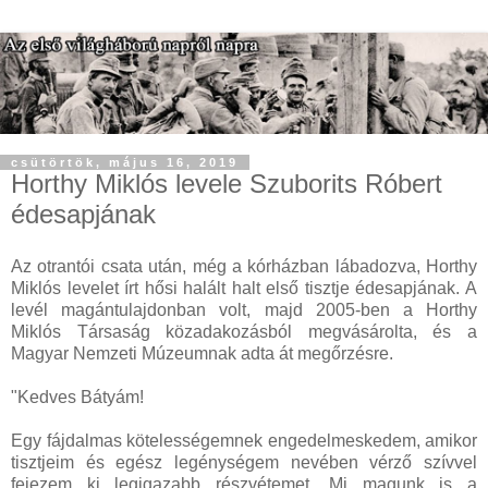
csütörtök, május 16, 2019
Horthy Miklós levele Szuborits Róbert
édesapjának
Az otrantói csata után, még a kórházban lábadozva, Horthy
Miklós levelet írt hősi halált halt első tisztje édesapjának. A
levél magántulajdonban volt, majd 2005-ben a Horthy
Miklós Társaság közadakozásból megvásárolta, és a
Magyar Nemzeti Múzeumnak adta át megőrzésre.
"Kedves Bátyám!
Egy fájdalmas kötelességemnek engedelmeskedem, amikor
tisztjeim és egész legénységem nevében vérző szívvel
fejezem ki legigazabb részvétemet. Mi magunk is a