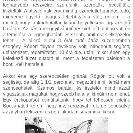
legnagyobb részvétre szorulunk, szerettük, becsültük,
tiszteltük! Alattvalóinak egy mindig szeretettel gondoskodó,
mindenre figyelő jóságos feljebbvalója volt, nekem - a
mellett, hogy lankadhatatlan kitűnő helyettesem - igaz és hű
barátom. Az iránta megnyilvánuló részvét leírhatatlan volt és
a temetése a legmeghatóbb és szebb, amit csak elképzelni
lehet. - A túlerő elleni 3 órát tartó ádáz küzdelemben
szegény Róbert folyton tevékeny volt, mindenütt segített,
utánanézett, reparáltatott. 10 óra d.e. után, mikor épen egy
keletkező tüzet oltatott el, ment a fedélzeten baloldalt a
boot...-nél hátrafelé.
Akkor érte egy szerencsétlen gránát. Rögtön ott volt a
segítség, de alig 1 1/2 perc alatt megszűnt élni, tehát nem
szenvedhetett. Számos barátai és tisztelői mind azzal
vigasztalják magukat, hogy szebb halállal kimúlni nem lehet.
Egy érckoporsót csináltattunk, hogy fel lehessen vitetni.
Bocsánatod kérem, hogy így, ceruzával írok, de sebesülve
az ágyban fekszem és nem akartam soraimmal késni.