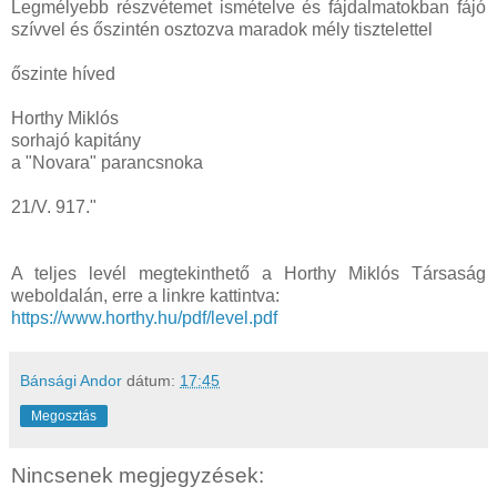
Legmélyebb részvétemet ismételve és fájdalmatokban fájó
szívvel és őszintén osztozva maradok mély tisztelettel
őszinte híved
Horthy Miklós
sorhajó kapitány
a "Novara" parancsnoka
21/V. 917."
A teljes levél megtekinthető a Horthy Miklós Társaság
weboldalán, erre a linkre kattintva:
https://www.horthy.hu/pdf/level.pdf
Bánsági Andor
dátum:
17:45
Megosztás
Nincsenek megjegyzések: