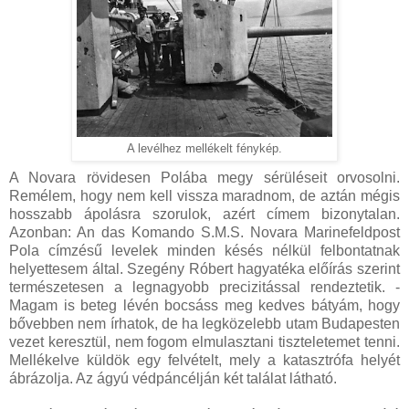
A levélhez mellékelt fénykép.
A Novara rövidesen Polába megy sérüléseit orvosolni.
Remélem, hogy nem kell vissza maradnom, de aztán mégis
hosszabb ápolásra szorulok, azért címem bizonytalan.
Azonban: An das Komando S.M.S. Novara Marinefeldpost
Pola címzésű levelek minden késés nélkül felbontatnak
helyettesem által. Szegény Róbert hagyatéka előírás szerint
természetesen a legnagyobb precizitással rendeztetik. -
Magam is beteg lévén bocsáss meg kedves bátyám, hogy
bővebben nem írhatok, de ha legközelebb utam Budapesten
vezet keresztül, nem fogom elmulasztani tiszteletemet tenni.
Mellékelve küldök egy felvételt, mely a katasztrófa helyét
ábrázolja. Az ágyú védpáncélján két találat látható.