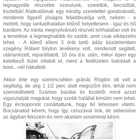
legnagyobb részvétre szorulunk, szerettük, becsültük,
tiszteltük! Alattvalóinak egy mindig szeretettel gondoskodó,
mindenre figyelő jóságos feljebbvalója volt, nekem - a
mellett, hogy lankadhatatlan kitűnő helyettesem - igaz és hű
barátom. Az iránta megnyilvánuló részvét leírhatatlan volt és
a temetése a legmeghatóbb és szebb, amit csak elképzelni
lehet. - A túlerő elleni 3 órát tartó ádáz küzdelemben
szegény Róbert folyton tevékeny volt, mindenütt segített,
utánanézett, reparáltatott. 10 óra d.e. után, mikor épen egy
keletkező tüzet oltatott el, ment a fedélzeten baloldalt a
boot...-nél hátrafelé.
Akkor érte egy szerencsétlen gránát. Rögtön ott volt a
segítség, de alig 1 1/2 perc alatt megszűnt élni, tehát nem
szenvedhetett. Számos barátai és tisztelői mind azzal
vigasztalják magukat, hogy szebb halállal kimúlni nem lehet.
Egy érckoporsót csináltattunk, hogy fel lehessen vitetni.
Bocsánatod kérem, hogy így, ceruzával írok, de sebesülve
az ágyban fekszem és nem akartam soraimmal késni.