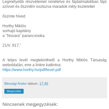
Legmélyebb részvétemet ismételve és fájdalmatokban fájó
szívvel és őszintén osztozva maradok mély tisztelettel
őszinte híved
Horthy Miklós
sorhajó kapitány
a "Novara" parancsnoka
21/V. 917."
A teljes levél megtekinthető a Horthy Miklós Társaság
weboldalán, erre a linkre kattintva:
https://www.horthy.hu/pdf/level.pdf
Bánsági Andor
dátum:
17:45
Megosztás
Nincsenek megjegyzések: