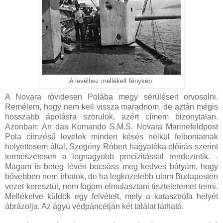
A levélhez mellékelt fénykép.
A Novara rövidesen Polába megy sérüléseit orvosolni.
Remélem, hogy nem kell vissza maradnom, de aztán mégis
hosszabb ápolásra szorulok, azért címem bizonytalan.
Azonban: An das Komando S.M.S. Novara Marinefeldpost
Pola címzésű levelek minden késés nélkül felbontatnak
helyettesem által. Szegény Róbert hagyatéka előírás szerint
természetesen a legnagyobb precizitással rendeztetik. -
Magam is beteg lévén bocsáss meg kedves bátyám, hogy
bővebben nem írhatok, de ha legközelebb utam Budapesten
vezet keresztül, nem fogom elmulasztani tiszteletemet tenni.
Mellékelve küldök egy felvételt, mely a katasztrófa helyét
ábrázolja. Az ágyú védpáncélján két találat látható.