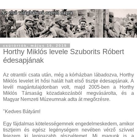
csütörtök, május 16, 2019
Horthy Miklós levele Szuborits Róbert
édesapjának
Az otrantói csata után, még a kórházban lábadozva, Horthy
Miklós levelet írt hősi halált halt első tisztje édesapjának. A
levél magántulajdonban volt, majd 2005-ben a Horthy
Miklós Társaság közadakozásból megvásárolta, és a
Magyar Nemzeti Múzeumnak adta át megőrzésre.
"Kedves Bátyám!
Egy fájdalmas kötelességemnek engedelmeskedem, amikor
tisztjeim és egész legénységem nevében vérző szívvel
fejezem ki legigazabb részvétemet. Mi magunk is a