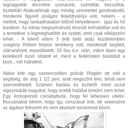
legnagyobb részvétre szorulunk, szerettük, becsültük,
tiszteltük! Alattvalóinak egy mindig szeretettel gondoskodó,
mindenre figyelő jóságos feljebbvalója volt, nekem - a
mellett, hogy lankadhatatlan kitűnő helyettesem - igaz és hű
barátom. Az iránta megnyilvánuló részvét leírhatatlan volt és
a temetése a legmeghatóbb és szebb, amit csak elképzelni
lehet. - A túlerő elleni 3 órát tartó ádáz küzdelemben
szegény Róbert folyton tevékeny volt, mindenütt segített,
utánanézett, reparáltatott. 10 óra d.e. után, mikor épen egy
keletkező tüzet oltatott el, ment a fedélzeten baloldalt a
boot...-nél hátrafelé.
Akkor érte egy szerencsétlen gránát. Rögtön ott volt a
segítség, de alig 1 1/2 perc alatt megszűnt élni, tehát nem
szenvedhetett. Számos barátai és tisztelői mind azzal
vigasztalják magukat, hogy szebb halállal kimúlni nem lehet.
Egy érckoporsót csináltattunk, hogy fel lehessen vitetni.
Bocsánatod kérem, hogy így, ceruzával írok, de sebesülve
az ágyban fekszem és nem akartam soraimmal késni.