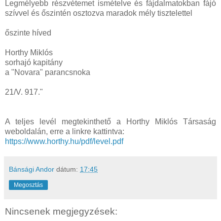
Legmélyebb részvétemet ismételve és fájdalmatokban fájó
szívvel és őszintén osztozva maradok mély tisztelettel
őszinte híved
Horthy Miklós
sorhajó kapitány
a "Novara" parancsnoka
21/V. 917."
A teljes levél megtekinthető a Horthy Miklós Társaság
weboldalán, erre a linkre kattintva:
https://www.horthy.hu/pdf/level.pdf
Bánsági Andor
dátum:
17:45
Megosztás
Nincsenek megjegyzések: