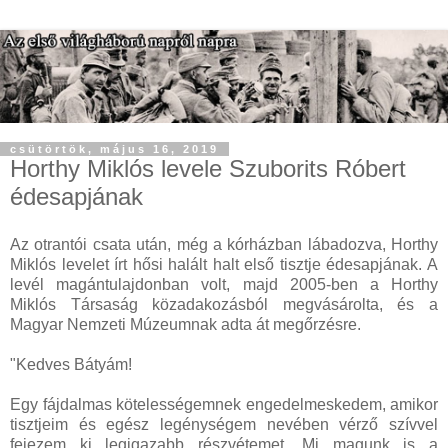
csütörtök, május 16, 2019
Horthy Miklós levele Szuborits Róbert
édesapjának
Az otrantói csata után, még a kórházban lábadozva, Horthy
Miklós levelet írt hősi halált halt első tisztje édesapjának. A
levél magántulajdonban volt, majd 2005-ben a Horthy
Miklós Társaság közadakozásból megvásárolta, és a
Magyar Nemzeti Múzeumnak adta át megőrzésre.
"Kedves Bátyám!
Egy fájdalmas kötelességemnek engedelmeskedem, amikor
tisztjeim és egész legénységem nevében vérző szívvel
fejezem ki legigazabb részvétemet. Mi magunk is a