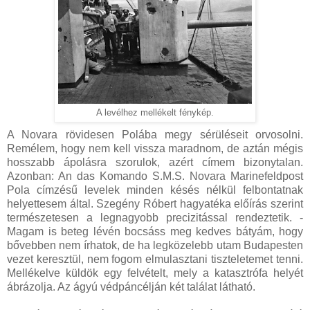
A levélhez mellékelt fénykép.
A Novara rövidesen Polába megy sérüléseit orvosolni.
Remélem, hogy nem kell vissza maradnom, de aztán mégis
hosszabb ápolásra szorulok, azért címem bizonytalan.
Azonban: An das Komando S.M.S. Novara Marinefeldpost
Pola címzésű levelek minden késés nélkül felbontatnak
helyettesem által. Szegény Róbert hagyatéka előírás szerint
természetesen a legnagyobb precizitással rendeztetik. -
Magam is beteg lévén bocsáss meg kedves bátyám, hogy
bővebben nem írhatok, de ha legközelebb utam Budapesten
vezet keresztül, nem fogom elmulasztani tiszteletemet tenni.
Mellékelve küldök egy felvételt, mely a katasztrófa helyét
ábrázolja. Az ágyú védpáncélján két találat látható.