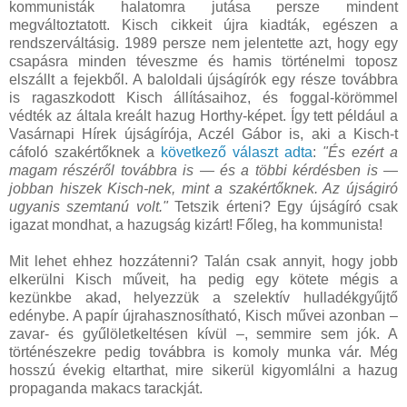
kommunisták halatomra jutása persze mindent
megváltoztatott. Kisch cikkeit újra kiadták, egészen a
rendszerváltásig. 1989 persze nem jelentette azt, hogy egy
csapásra minden téveszme és hamis történelmi toposz
elszállt a fejekből. A baloldali újságírók egy része továbbra
is ragaszkodott Kisch állításaihoz, és foggal-körömmel
védték az általa kreált hazug Horthy-képet. Így tett például a
Vasárnapi Hírek újságírója, Aczél Gábor is, aki a Kisch-t
cáfoló szakértőknek a
következő választ adta
:
"És ezért a
magam részéről továbbra is — és a többi kérdésben is —
jobban hiszek Kisch-nek, mint a szakértőknek. Az újságiró
ugyanis szemtanú volt."
Tetszik érteni? Egy újságíró csak
igazat mondhat, a hazugság kizárt! Főleg, ha kommunista!
Mit lehet ehhez hozzátenni? Talán csak annyit, hogy jobb
elkerülni Kisch műveit, ha pedig egy kötete mégis a
kezünkbe akad, helyezzük a szelektív hulladékgyűjtő
edénybe. A papír újrahasznosítható, Kisch művei azonban –
zavar- és gyűlöletkeltésen kívül –, semmire sem jók. A
történészekre pedig továbbra is komoly munka vár. Még
hosszú évekig eltarthat, mire sikerül kigyomlálni a hazug
propaganda makacs tarackját.