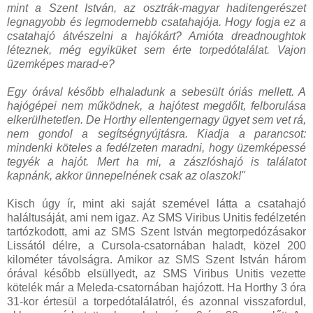
mint a Szent István, az osztrák-magyar haditengerészet
legnagyobb és legmodernebb csatahajója. Hogy fogja ez a
csatahajó átvészelni a hajókárt? Amióta dreadnoughtok
léteznek, még egyiküket sem érte torpedótalálat. Vajon
üzemképes marad-e?
Egy órával később elhaladunk a sebesült óriás mellett. A
hajógépei nem működnek, a hajótest megdőlt, felborulása
elkerülhetetlen. De Horthy ellentengernagy ügyet sem vet rá,
nem gondol a segítségnyújtásra. Kiadja a parancsot:
mindenki köteles a fedélzeten maradni, hogy üzemképessé
tegyék a hajót. Mert ha mi, a zászlóshajó is találatot
kapnánk, akkor ünnepelnének csak az olaszok!"
Kisch úgy ír, mint aki saját szemével látta a csatahajó
haláltusáját, ami nem igaz. Az SMS Viribus Unitis fedélzetén
tartózkodott, ami az SMS Szent István megtorpedózásakor
Lissától délre, a Cursola-csatornában haladt, közel 200
kilométer távolságra. Amikor az SMS Szent István három
órával később elsüllyedt, az SMS Viribus Unitis vezette
kötelék már a Meleda-csatornában hajózott. Ha Horthy 3 óra
31-kor értesül a torpedótalálatról, és azonnal visszafordul,