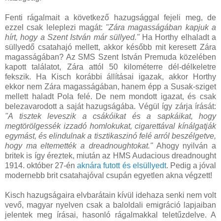
Fenti rágalmait a következő hazugsággal fejeli meg, de
ezzel csak leleplezi magát:
"Zára magasságában kapjuk a
hírt, hogy a Szent István már süllyed."
Ha Horthy elhaladt a
süllyedő csatahajó mellett, akkor később mit keresett Zára
magasságában? Az SMS Szent István Premuda közelében
kapott találatot, Zára attól 50 kilométerre dél-délkeletre
fekszik. Ha Kisch korábbi állításai igazak, akkor Horthy
ekkor nem Zára magasságában, hanem épp a Susak-sziget
mellett haladt Pola felé. De nem mondott igazat, és csak
belezavarodott a saját hazugságába. Végül így zárja írását:
"A tisztek leveszik a csákóikat és a sapkáikat, hogy
megtörölgessék izzadó homlokukat, cigarettával kínálgatják
egymást, és elindulnak a tisztikaszinó felé arról beszélgetve,
hogy ma eltemették a dreadnoughtokat."
Ahogy nyilván a
britek is így éreztek, miután az HMS Audacious dreadnought
1914. október 27-én
aknára futott és elsüllyedt
. Pedig a jóval
modernebb brit csatahajóval csupán egyetlen akna végzett!
Kisch hazugságaira elvbarátain kívül idehaza senki nem volt
vevő, magyar nyelven csak a baloldali emigráció lapjaiban
jelentek meg írásai, hasonló rágalmakkal teletűzdelve. A