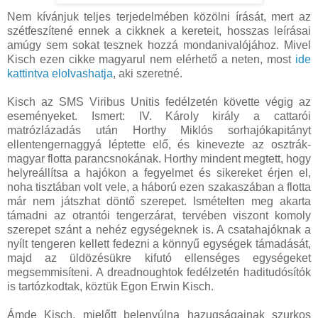
Nem kívánjuk teljes terjedelmében közölni írását, mert az
szétfeszítené ennek a cikknek a kereteit, hosszas leírásai
amúgy sem sokat tesznek hozzá mondanivalójához. Mivel
Kisch ezen cikke magyarul nem elérhető a neten, most
ide
kattintva elolvashatja
, aki szeretné.
Kisch az SMS Viribus Unitis fedélzetén követte végig az
eseményeket. Ismert: IV. Károly király a cattarói
matrózlázadás után Horthy Miklós sorhajókapitányt
ellentengernaggyá léptette elő, és kinevezte az osztrák-
magyar flotta parancsnokának. Horthy mindent megtett, hogy
helyreállítsa a hajókon a fegyelmet és sikereket érjen el,
noha tisztában volt vele, a háború ezen szakaszában a flotta
már nem játszhat döntő szerepet. Ismételten meg akarta
támadni az otrantói tengerzárat, tervében viszont komoly
szerepet szánt a nehéz egységeknek is. A csatahajóknak a
nyílt tengeren kellett fedezni a könnyű egységek támadását,
majd az üldözésükre kifutó ellenséges egységeket
megsemmisíteni. A dreadnoughtok fedélzetén haditudósítók
is tartózkodtak, köztük Egon Erwin Kisch.
Ámde Kisch, mielőtt belenyúlna hazugságainak szurkos