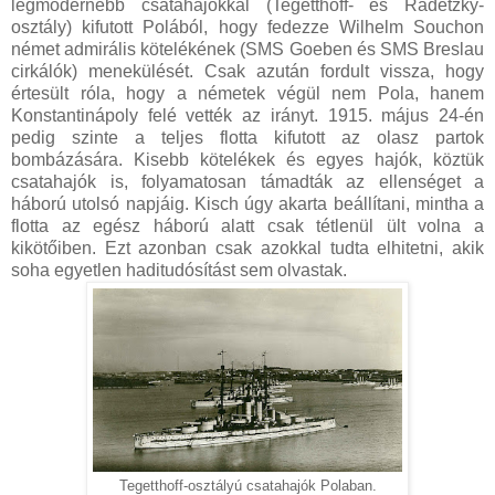
legmodernebb csatahajókkal (Tegetthoff- és Radetzky-
osztály) kifutott Polából, hogy fedezze Wilhelm Souchon
német admirális kötelékének (SMS Goeben és SMS Breslau
cirkálók) menekülését. Csak azután fordult vissza, hogy
értesült róla, hogy a németek végül nem Pola, hanem
Konstantinápoly felé vették az irányt. 1915. május 24-én
pedig szinte a teljes flotta kifutott az olasz partok
bombázására. Kisebb kötelékek és egyes hajók, köztük
csatahajók is, folyamatosan támadták az ellenséget a
háború utolsó napjáig. Kisch úgy akarta beállítani, mintha a
flotta az egész háború alatt csak tétlenül ült volna a
kikötőiben. Ezt azonban csak azokkal tudta elhitetni, akik
soha egyetlen haditudósítást sem olvastak.
Tegetthoff-osztályú csatahajók Polaban.