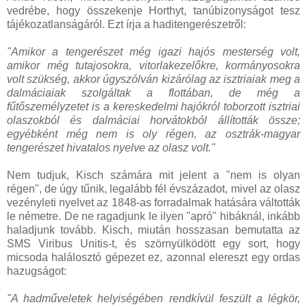
vedrébe, hogy összekenje Horthyt, tanúbizonyságot tesz
tájékozatlanságáról. Ezt írja a haditengerészetről:
"Amikor a tengerészet még igazi hajós mesterség volt,
amikor még tutajosokra, vitorlakezelőkre, kormányosokra
volt szükség, akkor úgyszólván kizárólag az isztriaiak meg a
dalmáciaiak szolgáltak a flottában, de még a
fűtőszemélyzetet is a kereskedelmi hajókról toborzott isztriai
olaszokból és dalmáciai horvátokból állították össze;
egyébként még nem is oly régen, az osztrák-magyar
tengerészet hivatalos nyelve az olasz volt."
Nem tudjuk, Kisch számára mit jelent a "nem is olyan
régen", de úgy tűnik, legalább fél évszázadot, mivel az olasz
vezényleti nyelvet az 1848-as forradalmak hatására váltották
le németre. De ne ragadjunk le ilyen "apró" hibáknál, inkább
haladjunk tovább. Kisch, miután hosszasan bemutatta az
SMS Viribus Unitis-t, és szörnyülködött egy sort, hogy
micsoda halálosztó gépezet ez, azonnal elereszt egy ordas
hazugságot:
"A hadműveletek helyiségében rendkívül feszült a légkör,