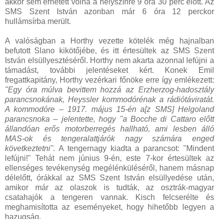
akkor sem érhetett volna a helyszínre 9 óra 30 perc előtt. Az
SMS Szent István azonban már 6 óra 12 perckor
hullámsírba merült.
A valóságban a Horthy vezette kötelék még hajnalban
befutott Slano kikötőjébe, és itt értesültek az SMS Szent
István elsüllyesztéséről. Horthy nem akarta azonnal lefújni a
támadást, további jelentéseket kért. Konek Emil
fregattkapitány, Horthy vezérkari főnöke erre így emlékezett:
"Egy óra múlva bevittem hozzá az Erzherzog-hadosztály
parancsnokának, Heyssler kommodórénak a rádiótáviratát.
A kommodóre – 1917. május 15-én a[z SMS] Helgoland
parancsnoka – jelentette, hogy "a Bocche di Cattaro előtt
állandóan erős motorberregés hallható, ami lesben álló
MAS-ok és tengeralattjárók nagy számára enged
következtetni".
A tengernagy kiadta a parancsot: "Mindent
lefújni!" Tehát nem június 9-én, este 7-kor értesültek az
ellenséges tevékenység megélénküléséről, hanem másnap
délelőtt, órákkal az SMS Szent István elsüllyedése után,
amikor már az olaszok is tudták, az osztrák-magyar
csatahajók a tengeren vannak. Kisch felcserélte és
meghamisította az eseményeket, hogy hihetőbb legyen a
hazugság.