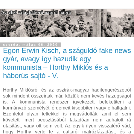
szerda, május 06, 2020
Egon Erwin Kisch, a száguldó fake news
gyár, avagy így hazudik egy
kommunista – Horthy Miklós és a
háborús sajtó - V.
Horthy Miklósról és az osztrák-magyar haditengerészetről
sok mindent összeírtak már, köztük nem kevés hazugságot
is. A kommunista rendszer igyekezett befeketíteni a
kormányzó személyét, érdemeit kisebbíteni vagy elhallgatni.
Ezenfelül olyan tettekkel is megvádolták, amit el sem
követett, mert beosztásából fakadóan nem adhatott rá
utasítást, vagy ott sem volt. Az egyik ilyen visszatérő vád,
hogy Horthy verte le a cattarói matrózlázadást, és a