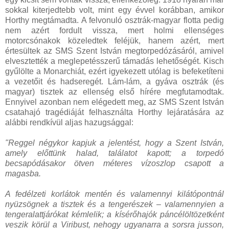
sokkal kiterjedtebb volt, mint egy évvel korábban, amikor
Horthy megtámadta. A felvonuló osztrák-magyar flotta pedig
nem azért fordult vissza, mert holmi ellenséges
motorcsónakok közeledtek feléjük, hanem azért, mert
értesültek az SMS Szent István megtorpedózásáról, amivel
elvesztették a meglepetésszerű támadás lehetőségét. Kisch
gyűlölte a Monarchiát, ezért igyekezett utólag is befeketíteni
a vezetőit és hadseregét. Lám-lám, a gyáva osztrák (és
magyar) tisztek az ellenség első hírére megfutamodtak.
Ennyivel azonban nem elégedett meg, az SMS Szent István
csatahajó tragédiáját felhasználta Horthy lejáratására az
alábbi rendkívül aljas hazugsággal:
"Reggel négykor kapjuk a jelentést, hogy a Szent István,
amely előttünk halad, találatot kapott; a torpedó
becsapódásakor ötven méteres vízoszlop csapott a
magasba.
A fedélzeti korlátok mentén és valamennyi kilátópontnál
nyüzsögnek a tisztek és a tengerészek – valamennyien a
tengeralattjárókat kémlelik; a kísérőhajók páncélöltözetként
veszik körül a Viribust, nehogy ugyanarra a sorsra jusson,