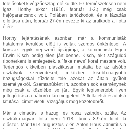
felelősöket kivégzőosztag elé küldte. Ez természetesen nem
igaz. Horthy ekkor (1918. február 1-2.) még csak
hajóparancsnok volt. Polában tartózkodott, és a lázadás
elfojtása után, február 27-én nevezte ki az uralkodó a flotta
élére.
Horthy lejáratásának azonban már a kommunisták
hatalomra kerülése előtt is voltak szorgos önkéntesei. A
korszak egyik népszerű újságírója, a kommunista Egon
Erwin Kisch pedig élen járt benne. Kisch, akit száguldó
riporterként is emlegettek, a "fake news" korai mestere volt.
Terjengős cikkeiben plasztikusan mutatta be az alsóbb
osztályok szenvedéseit, miközben kisebb-nagyobb
hazugságokkal tűzdelte tele azokat az általa gyűlölt
személyekről. Szemtanúként írt, azonban sok eseménynek
még csak a közelébe se járt. Egyik legismertebb ilyen
jellegű írása a háború után megjelent "A flotta első és utolsó
kifutása" címet viseli. Vizsgáljuk meg közelebbről.
Már a címadás is hazug, és rossz szándék szülte. Az
osztrák-magyar flotta nem 1918. június 8-9-én futott ki
először. Már 1914 augusztus 7-én Anton Haus admirális a