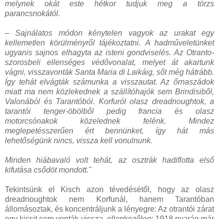
melynek okát este hétkor tudjuk meg a törzs
parancsnokától.
– Sajnálatos módon kénytelen vagyok az urakat egy
kellemetlen körülményről tájékoztatni. A hadműveletünket
ugyanis sajnos elhagyta az isteni gondviselés. Az Otranto-
szorosbeli ellenséges védővonalat, melyet át akartunk
vágni, visszavonták Santa Maria di Laikáig, sőt még hátrább.
Így tehát elvágták számunka a visszautat. Az őrnaszádok
miatt ma nem közlekednek a szállítóhajók sem Brindisiből,
Valonából és Tarantóból. Korfuról olasz dreadnoughtok, a
tarantói tenger-öbölből pedig francia és olasz
motorcsónakok közelednek felénk. Mindez
meglepetésszerűen ért bennünket, így hát más
lehetőségünk nincs, vissza kell vonulnunk.
Minden hiábavaló volt tehát, az osztrák hadiflotta első
kifutása csődöt mondott."
Tekintsünk el Kisch azon tévedésétől, hogy az olasz
dreadnoughtok nem Korfunál, hanem Tarantóban
állomásoztak, és koncentráljunk a lényegre: Az otrantói zárat
egy kicsit sem vonták vissza, ellenkezőleg: 1918 nyarán már