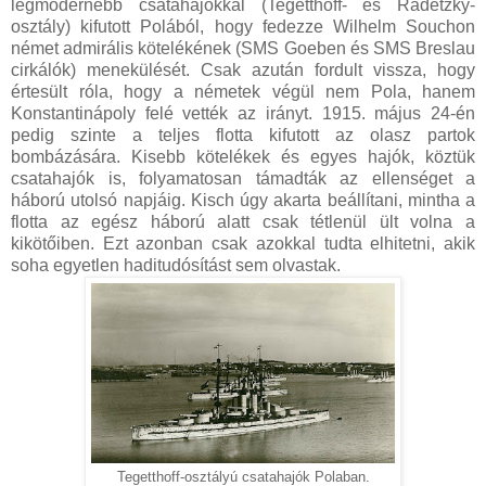
legmodernebb csatahajókkal (Tegetthoff- és Radetzky-
osztály) kifutott Polából, hogy fedezze Wilhelm Souchon
német admirális kötelékének (SMS Goeben és SMS Breslau
cirkálók) menekülését. Csak azután fordult vissza, hogy
értesült róla, hogy a németek végül nem Pola, hanem
Konstantinápoly felé vették az irányt. 1915. május 24-én
pedig szinte a teljes flotta kifutott az olasz partok
bombázására. Kisebb kötelékek és egyes hajók, köztük
csatahajók is, folyamatosan támadták az ellenséget a
háború utolsó napjáig. Kisch úgy akarta beállítani, mintha a
flotta az egész háború alatt csak tétlenül ült volna a
kikötőiben. Ezt azonban csak azokkal tudta elhitetni, akik
soha egyetlen haditudósítást sem olvastak.
Tegetthoff-osztályú csatahajók Polaban.