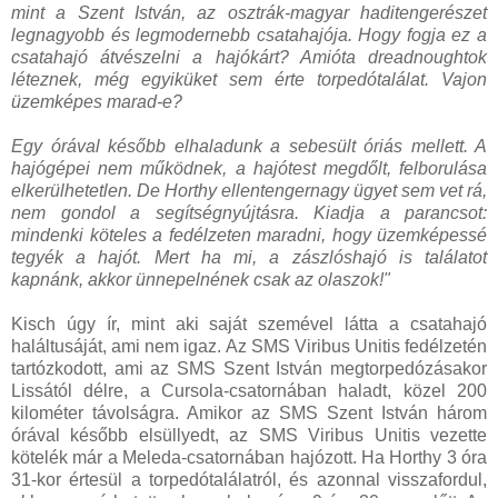
mint a Szent István, az osztrák-magyar haditengerészet
legnagyobb és legmodernebb csatahajója. Hogy fogja ez a
csatahajó átvészelni a hajókárt? Amióta dreadnoughtok
léteznek, még egyiküket sem érte torpedótalálat. Vajon
üzemképes marad-e?
Egy órával később elhaladunk a sebesült óriás mellett. A
hajógépei nem működnek, a hajótest megdőlt, felborulása
elkerülhetetlen. De Horthy ellentengernagy ügyet sem vet rá,
nem gondol a segítségnyújtásra. Kiadja a parancsot:
mindenki köteles a fedélzeten maradni, hogy üzemképessé
tegyék a hajót. Mert ha mi, a zászlóshajó is találatot
kapnánk, akkor ünnepelnének csak az olaszok!"
Kisch úgy ír, mint aki saját szemével látta a csatahajó
haláltusáját, ami nem igaz. Az SMS Viribus Unitis fedélzetén
tartózkodott, ami az SMS Szent István megtorpedózásakor
Lissától délre, a Cursola-csatornában haladt, közel 200
kilométer távolságra. Amikor az SMS Szent István három
órával később elsüllyedt, az SMS Viribus Unitis vezette
kötelék már a Meleda-csatornában hajózott. Ha Horthy 3 óra
31-kor értesül a torpedótalálatról, és azonnal visszafordul,