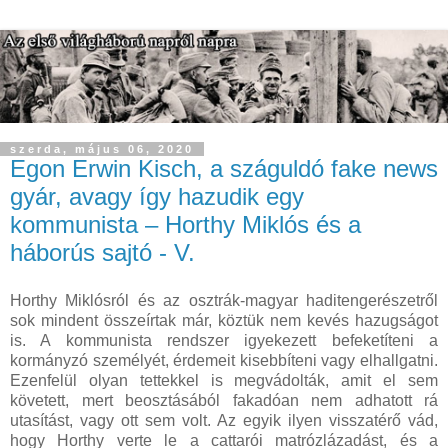
szerda, május 06, 2020
Egon Erwin Kisch, a száguldó fake news
gyár, avagy így hazudik egy
kommunista – Horthy Miklós és a
háborús sajtó - V.
Horthy Miklósról és az osztrák-magyar haditengerészetről
sok mindent összeírtak már, köztük nem kevés hazugságot
is. A kommunista rendszer igyekezett befeketíteni a
kormányzó személyét, érdemeit kisebbíteni vagy elhallgatni.
Ezenfelül olyan tettekkel is megvádolták, amit el sem
követett, mert beosztásából fakadóan nem adhatott rá
utasítást, vagy ott sem volt. Az egyik ilyen visszatérő vád,
hogy Horthy verte le a cattarói matrózlázadást, és a