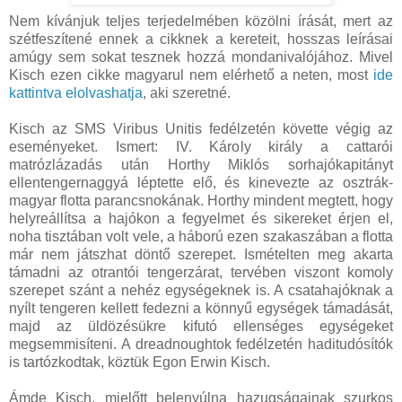
Nem kívánjuk teljes terjedelmében közölni írását, mert az
szétfeszítené ennek a cikknek a kereteit, hosszas leírásai
amúgy sem sokat tesznek hozzá mondanivalójához. Mivel
Kisch ezen cikke magyarul nem elérhető a neten, most
ide
kattintva elolvashatja
, aki szeretné.
Kisch az SMS Viribus Unitis fedélzetén követte végig az
eseményeket. Ismert: IV. Károly király a cattarói
matrózlázadás után Horthy Miklós sorhajókapitányt
ellentengernaggyá léptette elő, és kinevezte az osztrák-
magyar flotta parancsnokának. Horthy mindent megtett, hogy
helyreállítsa a hajókon a fegyelmet és sikereket érjen el,
noha tisztában volt vele, a háború ezen szakaszában a flotta
már nem játszhat döntő szerepet. Ismételten meg akarta
támadni az otrantói tengerzárat, tervében viszont komoly
szerepet szánt a nehéz egységeknek is. A csatahajóknak a
nyílt tengeren kellett fedezni a könnyű egységek támadását,
majd az üldözésükre kifutó ellenséges egységeket
megsemmisíteni. A dreadnoughtok fedélzetén haditudósítók
is tartózkodtak, köztük Egon Erwin Kisch.
Ámde Kisch, mielőtt belenyúlna hazugságainak szurkos