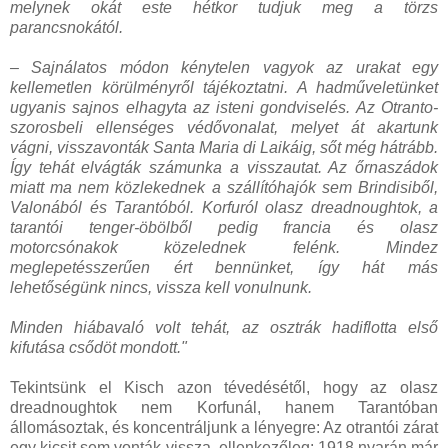
melynek okát este hétkor tudjuk meg a törzs
parancsnokától.
– Sajnálatos módon kénytelen vagyok az urakat egy
kellemetlen körülményről tájékoztatni. A hadműveletünket
ugyanis sajnos elhagyta az isteni gondviselés. Az Otranto-
szorosbeli ellenséges védővonalat, melyet át akartunk
vágni, visszavonták Santa Maria di Laikáig, sőt még hátrább.
Így tehát elvágták számunka a visszautat. Az őrnaszádok
miatt ma nem közlekednek a szállítóhajók sem Brindisiből,
Valonából és Tarantóból. Korfuról olasz dreadnoughtok, a
tarantói tenger-öbölből pedig francia és olasz
motorcsónakok közelednek felénk. Mindez
meglepetésszerűen ért bennünket, így hát más
lehetőségünk nincs, vissza kell vonulnunk.
Minden hiábavaló volt tehát, az osztrák hadiflotta első
kifutása csődöt mondott."
Tekintsünk el Kisch azon tévedésétől, hogy az olasz
dreadnoughtok nem Korfunál, hanem Tarantóban
állomásoztak, és koncentráljunk a lényegre: Az otrantói zárat
egy kicsit sem vonták vissza, ellenkezőleg: 1918 nyarán már