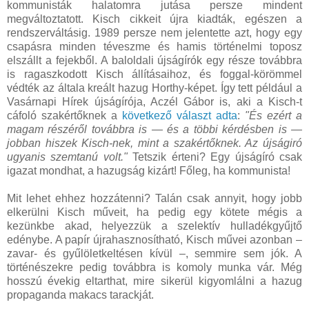
kommunisták halatomra jutása persze mindent
megváltoztatott. Kisch cikkeit újra kiadták, egészen a
rendszerváltásig. 1989 persze nem jelentette azt, hogy egy
csapásra minden téveszme és hamis történelmi toposz
elszállt a fejekből. A baloldali újságírók egy része továbbra
is ragaszkodott Kisch állításaihoz, és foggal-körömmel
védték az általa kreált hazug Horthy-képet. Így tett például a
Vasárnapi Hírek újságírója, Aczél Gábor is, aki a Kisch-t
cáfoló szakértőknek a
következő választ adta
:
"És ezért a
magam részéről továbbra is — és a többi kérdésben is —
jobban hiszek Kisch-nek, mint a szakértőknek. Az újságiró
ugyanis szemtanú volt."
Tetszik érteni? Egy újságíró csak
igazat mondhat, a hazugság kizárt! Főleg, ha kommunista!
Mit lehet ehhez hozzátenni? Talán csak annyit, hogy jobb
elkerülni Kisch műveit, ha pedig egy kötete mégis a
kezünkbe akad, helyezzük a szelektív hulladékgyűjtő
edénybe. A papír újrahasznosítható, Kisch művei azonban –
zavar- és gyűlöletkeltésen kívül –, semmire sem jók. A
történészekre pedig továbbra is komoly munka vár. Még
hosszú évekig eltarthat, mire sikerül kigyomlálni a hazug
propaganda makacs tarackját.