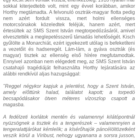
sokkal kiterjedtebb volt, mint egy évvel korábban, amikor
Horthy megtámadta. A felvonuló osztrák-magyar flotta pedig
nem azért fordult vissza, mert holmi ellenséges
motorcsónakok közeledtek feléjük, hanem azért, mert
értesültek az SMS Szent István megtorpedózásáról, amivel
elvesztették a meglepetésszerű támadás lehetőségét. Kisch
gyűlölte a Monarchiát, ezért igyekezett utólag is befeketíteni
a vezetőit és hadseregét. Lám-lám, a gyáva osztrák (és
magyar) tisztek az ellenség első hírére megfutamodtak.
Ennyivel azonban nem elégedett meg, az SMS Szent István
csatahajó tragédiáját felhasználta Horthy lejáratására az
alábbi rendkívül aljas hazugsággal:
"Reggel négykor kapjuk a jelentést, hogy a Szent István,
amely előttünk halad, találatot kapott; a torpedó
becsapódásakor ötven méteres vízoszlop csapott a
magasba.
A fedélzeti korlátok mentén és valamennyi kilátópontnál
nyüzsögnek a tisztek és a tengerészek – valamennyien a
tengeralattjárókat kémlelik; a kísérőhajók páncélöltözetként
veszik körül a Viribust, nehogy ugyanarra a sorsra jusson,