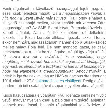
Fenti rágalmait a következő hazugsággal fejeli meg, de
ezzel csak leleplezi magát:
"Zára magasságában kapjuk a
hírt, hogy a Szent István már süllyed."
Ha Horthy elhaladt a
süllyedő csatahajó mellett, akkor később mit keresett Zára
magasságában? Az SMS Szent István Premuda közelében
kapott találatot, Zára attól 50 kilométerre dél-délkeletre
fekszik. Ha Kisch korábbi állításai igazak, akkor Horthy
ekkor nem Zára magasságában, hanem épp a Susak-sziget
mellett haladt Pola felé. De nem mondott igazat, és csak
belezavarodott a saját hazugságába. Végül így zárja írását:
"A tisztek leveszik a csákóikat és a sapkáikat, hogy
megtörölgessék izzadó homlokukat, cigarettával kínálgatják
egymást, és elindulnak a tisztikaszinó felé arról beszélgetve,
hogy ma eltemették a dreadnoughtokat."
Ahogy nyilván a
britek is így éreztek, miután az HMS Audacious dreadnought
1914. október 27-én
aknára futott és elsüllyedt
. Pedig a jóval
modernebb brit csatahajóval csupán egyetlen akna végzett!
Kisch hazugságaira elvbarátain kívül idehaza senki nem volt
vevő, magyar nyelven csak a baloldali emigráció lapjaiban
jelentek meg írásai, hasonló rágalmakkal teletűzdelve. A