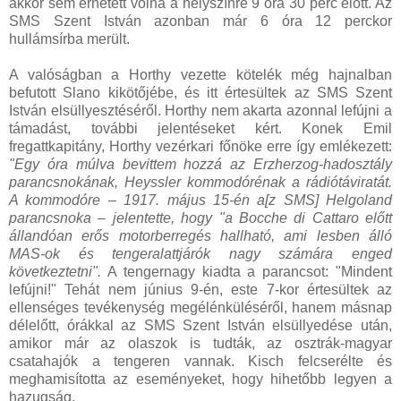
akkor sem érhetett volna a helyszínre 9 óra 30 perc előtt. Az
SMS Szent István azonban már 6 óra 12 perckor
hullámsírba merült.
A valóságban a Horthy vezette kötelék még hajnalban
befutott Slano kikötőjébe, és itt értesültek az SMS Szent
István elsüllyesztéséről. Horthy nem akarta azonnal lefújni a
támadást, további jelentéseket kért. Konek Emil
fregattkapitány, Horthy vezérkari főnöke erre így emlékezett:
"Egy óra múlva bevittem hozzá az Erzherzog-hadosztály
parancsnokának, Heyssler kommodórénak a rádiótáviratát.
A kommodóre – 1917. május 15-én a[z SMS] Helgoland
parancsnoka – jelentette, hogy "a Bocche di Cattaro előtt
állandóan erős motorberregés hallható, ami lesben álló
MAS-ok és tengeralattjárók nagy számára enged
következtetni".
A tengernagy kiadta a parancsot: "Mindent
lefújni!" Tehát nem június 9-én, este 7-kor értesültek az
ellenséges tevékenység megélénküléséről, hanem másnap
délelőtt, órákkal az SMS Szent István elsüllyedése után,
amikor már az olaszok is tudták, az osztrák-magyar
csatahajók a tengeren vannak. Kisch felcserélte és
meghamisította az eseményeket, hogy hihetőbb legyen a
hazugság.