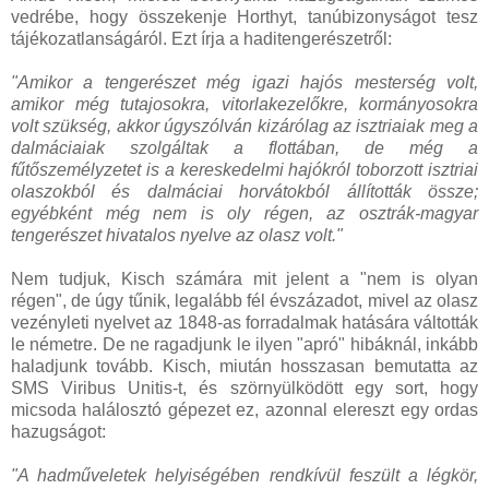
vedrébe, hogy összekenje Horthyt, tanúbizonyságot tesz
tájékozatlanságáról. Ezt írja a haditengerészetről:
"Amikor a tengerészet még igazi hajós mesterség volt,
amikor még tutajosokra, vitorlakezelőkre, kormányosokra
volt szükség, akkor úgyszólván kizárólag az isztriaiak meg a
dalmáciaiak szolgáltak a flottában, de még a
fűtőszemélyzetet is a kereskedelmi hajókról toborzott isztriai
olaszokból és dalmáciai horvátokból állították össze;
egyébként még nem is oly régen, az osztrák-magyar
tengerészet hivatalos nyelve az olasz volt."
Nem tudjuk, Kisch számára mit jelent a "nem is olyan
régen", de úgy tűnik, legalább fél évszázadot, mivel az olasz
vezényleti nyelvet az 1848-as forradalmak hatására váltották
le németre. De ne ragadjunk le ilyen "apró" hibáknál, inkább
haladjunk tovább. Kisch, miután hosszasan bemutatta az
SMS Viribus Unitis-t, és szörnyülködött egy sort, hogy
micsoda halálosztó gépezet ez, azonnal elereszt egy ordas
hazugságot:
"A hadműveletek helyiségében rendkívül feszült a légkör,