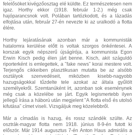
felelősöket kivégzőosztag elé küldte. Ez természetesen nem
igaz. Horthy ekkor (1918. február 1-2.) még csak
hajóparancsnok volt. Polában tartózkodott, és a lázadás
elfojtása után, február 27-én nevezte ki az uralkodó a flotta
élére.
Horthy lejáratásának azonban már a kommunisták
hatalomra kerülése előtt is voltak szorgos önkéntesei. A
korszak egyik népszerű újságírója, a kommunista Egon
Erwin Kisch pedig élen járt benne. Kisch, akit száguldó
riporterként is emlegettek, a "fake news" korai mestere volt.
Terjengős cikkeiben plasztikusan mutatta be az alsóbb
osztályok szenvedéseit, miközben kisebb-nagyobb
hazugságokkal tűzdelte tele azokat az általa gyűlölt
személyekről. Szemtanúként írt, azonban sok eseménynek
még csak a közelébe se járt. Egyik legismertebb ilyen
jellegű írása a háború után megjelent "A flotta első és utolsó
kifutása" címet viseli. Vizsgáljuk meg közelebbről.
Már a címadás is hazug, és rossz szándék szülte. Az
osztrák-magyar flotta nem 1918. június 8-9-én futott ki
először. Már 1914 augusztus 7-én Anton Haus admirális a