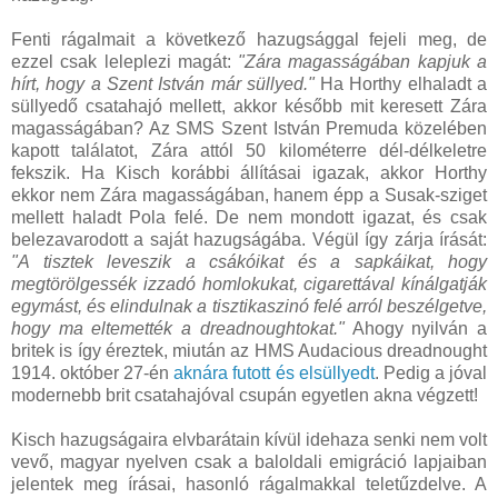
Fenti rágalmait a következő hazugsággal fejeli meg, de
ezzel csak leleplezi magát:
"Zára magasságában kapjuk a
hírt, hogy a Szent István már süllyed."
Ha Horthy elhaladt a
süllyedő csatahajó mellett, akkor később mit keresett Zára
magasságában? Az SMS Szent István Premuda közelében
kapott találatot, Zára attól 50 kilométerre dél-délkeletre
fekszik. Ha Kisch korábbi állításai igazak, akkor Horthy
ekkor nem Zára magasságában, hanem épp a Susak-sziget
mellett haladt Pola felé. De nem mondott igazat, és csak
belezavarodott a saját hazugságába. Végül így zárja írását:
"A tisztek leveszik a csákóikat és a sapkáikat, hogy
megtörölgessék izzadó homlokukat, cigarettával kínálgatják
egymást, és elindulnak a tisztikaszinó felé arról beszélgetve,
hogy ma eltemették a dreadnoughtokat."
Ahogy nyilván a
britek is így éreztek, miután az HMS Audacious dreadnought
1914. október 27-én
aknára futott és elsüllyedt
. Pedig a jóval
modernebb brit csatahajóval csupán egyetlen akna végzett!
Kisch hazugságaira elvbarátain kívül idehaza senki nem volt
vevő, magyar nyelven csak a baloldali emigráció lapjaiban
jelentek meg írásai, hasonló rágalmakkal teletűzdelve. A