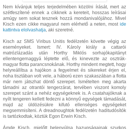
Nem kívánjuk teljes terjedelmében közölni írását, mert az
szétfeszítené ennek a cikknek a kereteit, hosszas leírásai
amúgy sem sokat tesznek hozzá mondanivalójához. Mivel
Kisch ezen cikke magyarul nem elérhető a neten, most
ide
kattintva elolvashatja
, aki szeretné.
Kisch az SMS Viribus Unitis fedélzetén követte végig az
eseményeket. Ismert: IV. Károly király a cattarói
matrózlázadás után Horthy Miklós sorhajókapitányt
ellentengernaggyá léptette elő, és kinevezte az osztrák-
magyar flotta parancsnokának. Horthy mindent megtett, hogy
helyreállítsa a hajókon a fegyelmet és sikereket érjen el,
noha tisztában volt vele, a háború ezen szakaszában a flotta
már nem játszhat döntő szerepet. Ismételten meg akarta
támadni az otrantói tengerzárat, tervében viszont komoly
szerepet szánt a nehéz egységeknek is. A csatahajóknak a
nyílt tengeren kellett fedezni a könnyű egységek támadását,
majd az üldözésükre kifutó ellenséges egységeket
megsemmisíteni. A dreadnoughtok fedélzetén haditudósítók
is tartózkodtak, köztük Egon Erwin Kisch.
Ámde Kisch, mielőtt belenyúlna hazugságainak szurkos