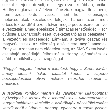
sokkal kiterjedtebb volt, mint egy évvel korábban, amikor
Horthy megtámadta. A felvonuló osztrák-magyar flotta pedig
nem azért fordult vissza, mert holmi ellenséges
motorcsónakok közeledtek feléjük, hanem azért, mert
értesültek az SMS Szent István megtorpedózásáról, amivel
elvesztették a meglepetésszerű támadás lehetőségét. Kisch
gyűlölte a Monarchiát, ezért igyekezett utólag is befeketíteni
a vezetőit és hadseregét. Lám-lám, a gyáva osztrák (és
magyar) tisztek az ellenség első hírére megfutamodtak.
Ennyivel azonban nem elégedett meg, az SMS Szent István
csatahajó tragédiáját felhasználta Horthy lejáratására az
alábbi rendkívül aljas hazugsággal:
"Reggel négykor kapjuk a jelentést, hogy a Szent István,
amely előttünk halad, találatot kapott; a torpedó
becsapódásakor ötven méteres vízoszlop csapott a
magasba.
A fedélzeti korlátok mentén és valamennyi kilátópontnál
nyüzsögnek a tisztek és a tengerészek – valamennyien a
tengeralattjárókat kémlelik; a kísérőhajók páncélöltözetként
veszik körül a Viribust, nehogy ugyanarra a sorsra jusson,