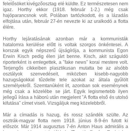
felelősöket kivégzőosztag elé küldte. Ez természetesen nem
igaz. Horthy ekkor (1918. február 1-2.) még csak
hajóparancsnok volt. Polában tartózkodott, és a lázadás
elfojtása után, február 27-én nevezte ki az uralkodó a flotta
élére.
Horthy lejáratásának azonban már a kommunisták
hatalomra kerülése előtt is voltak szorgos önkéntesei. A
korszak egyik népszerű újságírója, a kommunista Egon
Erwin Kisch pedig élen járt benne. Kisch, akit száguldó
riporterként is emlegettek, a "fake news" korai mestere volt.
Terjengős cikkeiben plasztikusan mutatta be az alsóbb
osztályok szenvedéseit, miközben kisebb-nagyobb
hazugságokkal tűzdelte tele azokat az általa gyűlölt
személyekről. Szemtanúként írt, azonban sok eseménynek
még csak a közelébe se járt. Egyik legismertebb ilyen
jellegű írása a háború után megjelent "A flotta első és utolsó
kifutása" címet viseli. Vizsgáljuk meg közelebbről.
Már a címadás is hazug, és rossz szándék szülte. Az
osztrák-magyar flotta nem 1918. június 8-9-én futott ki
először. Már 1914 augusztus 7-én Anton Haus admirális a