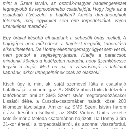
mint a Szent István, az osztrák-magyar haditengerészet
legnagyobb és legmodernebb csatahajója. Hogy fogja ez a
csatahajó átvészelni a hajókárt? Amióta dreadnoughtok
léteznek, még egyiküket sem érte torpedótalálat. Vajon
üzemképes marad-e?
Egy órával később elhaladunk a sebesült óriás mellett. A
hajógépei nem működnek, a hajótest megdőlt, felborulása
elkerülhetetlen. De Horthy ellentengernagy ügyet sem vet rá,
nem gondol a segítségnyújtásra. Kiadja a parancsot:
mindenki köteles a fedélzeten maradni, hogy üzemképessé
tegyék a hajót. Mert ha mi, a zászlóshajó is találatot
kapnánk, akkor ünnepelnének csak az olaszok!"
Kisch úgy ír, mint aki saját szemével látta a csatahajó
haláltusáját, ami nem igaz. Az SMS Viribus Unitis fedélzetén
tartózkodott, ami az SMS Szent István megtorpedózásakor
Lissától délre, a Cursola-csatornában haladt, közel 200
kilométer távolságra. Amikor az SMS Szent István három
órával később elsüllyedt, az SMS Viribus Unitis vezette
kötelék már a Meleda-csatornában hajózott. Ha Horthy 3 óra
31-kor értesül a torpedótalálatról, és azonnal visszafordul,