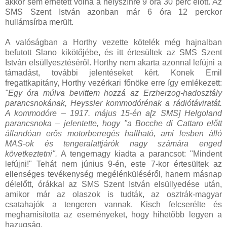
akkor sem érhetett volna a helyszínre 9 óra 30 perc előtt. Az
SMS Szent István azonban már 6 óra 12 perckor
hullámsírba merült.
A valóságban a Horthy vezette kötelék még hajnalban
befutott Slano kikötőjébe, és itt értesültek az SMS Szent
István elsüllyesztéséről. Horthy nem akarta azonnal lefújni a
támadást, további jelentéseket kért. Konek Emil
fregattkapitány, Horthy vezérkari főnöke erre így emlékezett:
"Egy óra múlva bevittem hozzá az Erzherzog-hadosztály
parancsnokának, Heyssler kommodórénak a rádiótáviratát.
A kommodóre – 1917. május 15-én a[z SMS] Helgoland
parancsnoka – jelentette, hogy "a Bocche di Cattaro előtt
állandóan erős motorberregés hallható, ami lesben álló
MAS-ok és tengeralattjárók nagy számára enged
következtetni".
A tengernagy kiadta a parancsot: "Mindent
lefújni!" Tehát nem június 9-én, este 7-kor értesültek az
ellenséges tevékenység megélénküléséről, hanem másnap
délelőtt, órákkal az SMS Szent István elsüllyedése után,
amikor már az olaszok is tudták, az osztrák-magyar
csatahajók a tengeren vannak. Kisch felcserélte és
meghamisította az eseményeket, hogy hihetőbb legyen a
hazugság.