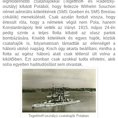
legmodernebb csatahajókkal (Tegetthoff- és Radetzky-
osztály) kifutott Polából, hogy fedezze Wilhelm Souchon
német admirális kötelékének (SMS Goeben és SMS Breslau
cirkálók) menekülését. Csak azután fordult vissza, hogy
értesült róla, hogy a németek végül nem Pola, hanem
Konstantinápoly felé vették az irányt. 1915. május 24-én
pedig szinte a teljes flotta kifutott az olasz partok
bombázására. Kisebb kötelékek és egyes hajók, köztük
csatahajók is, folyamatosan támadták az ellenséget a
háború utolsó napjáig. Kisch úgy akarta beállítani, mintha a
flotta az egész háború alatt csak tétlenül ült volna a
kikötőiben. Ezt azonban csak azokkal tudta elhitetni, akik
soha egyetlen haditudósítást sem olvastak.
Tegetthoff-osztályú csatahajók Polaban.