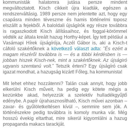
kommunisták halatomra jutása persze mindent
megváltoztatott. Kisch cikkeit újra kiadták, egészen a
rendszerváltásig. 1989 persze nem jelentette azt, hogy egy
csapásra minden téveszme és hamis történelmi toposz
elszállt a fejekből. A baloldali újságírók egy része továbbra
is ragaszkodott Kisch állításaihoz, és foggal-körömmel
védték az általa kreált hazug Horthy-képet. Így tett például a
Vasárnapi Hírek újságírója, Aczél Gábor is, aki a Kisch-t
cáfoló szakértőknek a
következő választ adta
:
"És ezért a
magam részéről továbbra is — és a többi kérdésben is —
jobban hiszek Kisch-nek, mint a szakértőknek. Az újságiró
ugyanis szemtanú volt."
Tetszik érteni? Egy újságíró csak
igazat mondhat, a hazugság kizárt! Főleg, ha kommunista!
Mit lehet ehhez hozzátenni? Talán csak annyit, hogy jobb
elkerülni Kisch műveit, ha pedig egy kötete mégis a
kezünkbe akad, helyezzük a szelektív hulladékgyűjtő
edénybe. A papír újrahasznosítható, Kisch művei azonban –
zavar- és gyűlöletkeltésen kívül –, semmire sem jók. A
történészekre pedig továbbra is komoly munka vár. Még
hosszú évekig eltarthat, mire sikerül kigyomlálni a hazug
propaganda makacs tarackját.