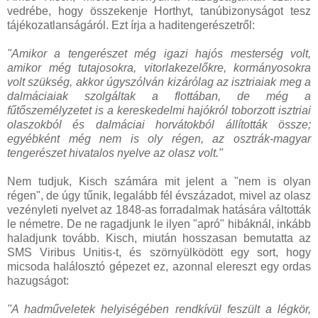
vedrébe, hogy összekenje Horthyt, tanúbizonyságot tesz
tájékozatlanságáról. Ezt írja a haditengerészetről:
"Amikor a tengerészet még igazi hajós mesterség volt,
amikor még tutajosokra, vitorlakezelőkre, kormányosokra
volt szükség, akkor úgyszólván kizárólag az isztriaiak meg a
dalmáciaiak szolgáltak a flottában, de még a
fűtőszemélyzetet is a kereskedelmi hajókról toborzott isztriai
olaszokból és dalmáciai horvátokból állították össze;
egyébként még nem is oly régen, az osztrák-magyar
tengerészet hivatalos nyelve az olasz volt."
Nem tudjuk, Kisch számára mit jelent a "nem is olyan
régen", de úgy tűnik, legalább fél évszázadot, mivel az olasz
vezényleti nyelvet az 1848-as forradalmak hatására váltották
le németre. De ne ragadjunk le ilyen "apró" hibáknál, inkább
haladjunk tovább. Kisch, miután hosszasan bemutatta az
SMS Viribus Unitis-t, és szörnyülködött egy sort, hogy
micsoda halálosztó gépezet ez, azonnal elereszt egy ordas
hazugságot:
"A hadműveletek helyiségében rendkívül feszült a légkör,