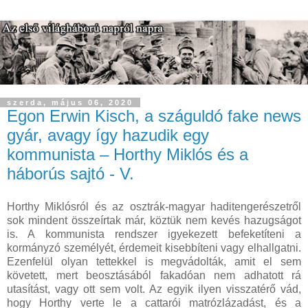
szerda, május 06, 2020
Egon Erwin Kisch, a száguldó fake news
gyár, avagy így hazudik egy
kommunista – Horthy Miklós és a
háborús sajtó - V.
Horthy Miklósról és az osztrák-magyar haditengerészetről
sok mindent összeírtak már, köztük nem kevés hazugságot
is. A kommunista rendszer igyekezett befeketíteni a
kormányzó személyét, érdemeit kisebbíteni vagy elhallgatni.
Ezenfelül olyan tettekkel is megvádolták, amit el sem
követett, mert beosztásából fakadóan nem adhatott rá
utasítást, vagy ott sem volt. Az egyik ilyen visszatérő vád,
hogy Horthy verte le a cattarói matrózlázadást, és a