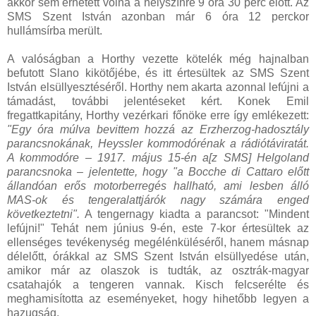
akkor sem érhetett volna a helyszínre 9 óra 30 perc előtt. Az
SMS Szent István azonban már 6 óra 12 perckor
hullámsírba merült.
A valóságban a Horthy vezette kötelék még hajnalban
befutott Slano kikötőjébe, és itt értesültek az SMS Szent
István elsüllyesztéséről. Horthy nem akarta azonnal lefújni a
támadást, további jelentéseket kért. Konek Emil
fregattkapitány, Horthy vezérkari főnöke erre így emlékezett:
"Egy óra múlva bevittem hozzá az Erzherzog-hadosztály
parancsnokának, Heyssler kommodórénak a rádiótáviratát.
A kommodóre – 1917. május 15-én a[z SMS] Helgoland
parancsnoka – jelentette, hogy "a Bocche di Cattaro előtt
állandóan erős motorberregés hallható, ami lesben álló
MAS-ok és tengeralattjárók nagy számára enged
következtetni".
A tengernagy kiadta a parancsot: "Mindent
lefújni!" Tehát nem június 9-én, este 7-kor értesültek az
ellenséges tevékenység megélénküléséről, hanem másnap
délelőtt, órákkal az SMS Szent István elsüllyedése után,
amikor már az olaszok is tudták, az osztrák-magyar
csatahajók a tengeren vannak. Kisch felcserélte és
meghamisította az eseményeket, hogy hihetőbb legyen a
hazugság.