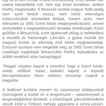
sokkal kiterjedtebb volt, mint egy évvel korábban, amikor
Horthy megtámadta. A felvonuló osztrák-magyar flotta pedig
nem azért fordult vissza, mert holmi ellenséges
motorcsónakok közeledtek feléjük, hanem azért, mert
értesültek az SMS Szent István megtorpedózásáról, amivel
elvesztették a meglepetésszerű támadás lehetőségét. Kisch
gyűlölte a Monarchiát, ezért igyekezett utólag is befeketíteni
a vezetőit és hadseregét. Lám-lám, a gyáva osztrák (és
magyar) tisztek az ellenség első hírére megfutamodtak.
Ennyivel azonban nem elégedett meg, az SMS Szent István
csatahajó tragédiáját felhasználta Horthy lejáratására az
alábbi rendkívül aljas hazugsággal:
"Reggel négykor kapjuk a jelentést, hogy a Szent István,
amely előttünk halad, találatot kapott; a torpedó
becsapódásakor ötven méteres vízoszlop csapott a
magasba.
A fedélzeti korlátok mentén és valamennyi kilátópontnál
nyüzsögnek a tisztek és a tengerészek – valamennyien a
tengeralattjárókat kémlelik; a kísérőhajók páncélöltözetként
veszik körül a Viribust, nehogy ugyanarra a sorsra jusson,