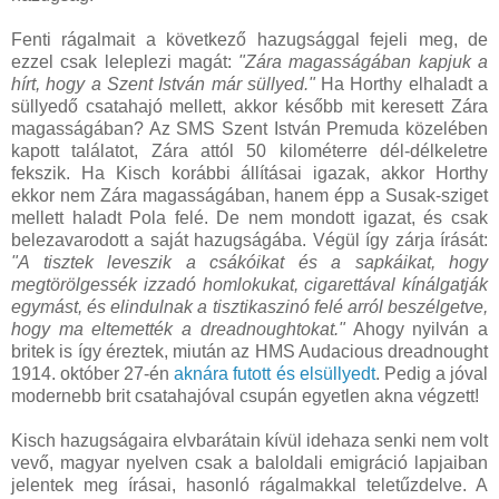
Fenti rágalmait a következő hazugsággal fejeli meg, de
ezzel csak leleplezi magát:
"Zára magasságában kapjuk a
hírt, hogy a Szent István már süllyed."
Ha Horthy elhaladt a
süllyedő csatahajó mellett, akkor később mit keresett Zára
magasságában? Az SMS Szent István Premuda közelében
kapott találatot, Zára attól 50 kilométerre dél-délkeletre
fekszik. Ha Kisch korábbi állításai igazak, akkor Horthy
ekkor nem Zára magasságában, hanem épp a Susak-sziget
mellett haladt Pola felé. De nem mondott igazat, és csak
belezavarodott a saját hazugságába. Végül így zárja írását:
"A tisztek leveszik a csákóikat és a sapkáikat, hogy
megtörölgessék izzadó homlokukat, cigarettával kínálgatják
egymást, és elindulnak a tisztikaszinó felé arról beszélgetve,
hogy ma eltemették a dreadnoughtokat."
Ahogy nyilván a
britek is így éreztek, miután az HMS Audacious dreadnought
1914. október 27-én
aknára futott és elsüllyedt
. Pedig a jóval
modernebb brit csatahajóval csupán egyetlen akna végzett!
Kisch hazugságaira elvbarátain kívül idehaza senki nem volt
vevő, magyar nyelven csak a baloldali emigráció lapjaiban
jelentek meg írásai, hasonló rágalmakkal teletűzdelve. A