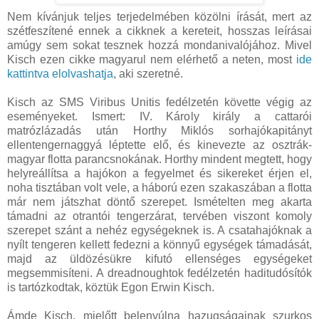
Nem kívánjuk teljes terjedelmében közölni írását, mert az
szétfeszítené ennek a cikknek a kereteit, hosszas leírásai
amúgy sem sokat tesznek hozzá mondanivalójához. Mivel
Kisch ezen cikke magyarul nem elérhető a neten, most
ide
kattintva elolvashatja
, aki szeretné.
Kisch az SMS Viribus Unitis fedélzetén követte végig az
eseményeket. Ismert: IV. Károly király a cattarói
matrózlázadás után Horthy Miklós sorhajókapitányt
ellentengernaggyá léptette elő, és kinevezte az osztrák-
magyar flotta parancsnokának. Horthy mindent megtett, hogy
helyreállítsa a hajókon a fegyelmet és sikereket érjen el,
noha tisztában volt vele, a háború ezen szakaszában a flotta
már nem játszhat döntő szerepet. Ismételten meg akarta
támadni az otrantói tengerzárat, tervében viszont komoly
szerepet szánt a nehéz egységeknek is. A csatahajóknak a
nyílt tengeren kellett fedezni a könnyű egységek támadását,
majd az üldözésükre kifutó ellenséges egységeket
megsemmisíteni. A dreadnoughtok fedélzetén haditudósítók
is tartózkodtak, köztük Egon Erwin Kisch.
Ámde Kisch, mielőtt belenyúlna hazugságainak szurkos