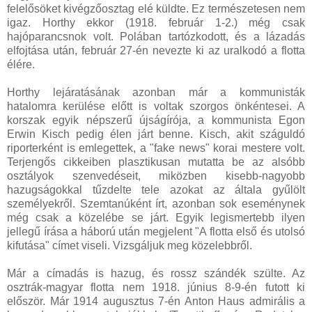
felelősöket kivégzőosztag elé küldte. Ez természetesen nem
igaz. Horthy ekkor (1918. február 1-2.) még csak
hajóparancsnok volt. Polában tartózkodott, és a lázadás
elfojtása után, február 27-én nevezte ki az uralkodó a flotta
élére.
Horthy lejáratásának azonban már a kommunisták
hatalomra kerülése előtt is voltak szorgos önkéntesei. A
korszak egyik népszerű újságírója, a kommunista Egon
Erwin Kisch pedig élen járt benne. Kisch, akit száguldó
riporterként is emlegettek, a "fake news" korai mestere volt.
Terjengős cikkeiben plasztikusan mutatta be az alsóbb
osztályok szenvedéseit, miközben kisebb-nagyobb
hazugságokkal tűzdelte tele azokat az általa gyűlölt
személyekről. Szemtanúként írt, azonban sok eseménynek
még csak a közelébe se járt. Egyik legismertebb ilyen
jellegű írása a háború után megjelent "A flotta első és utolsó
kifutása" címet viseli. Vizsgáljuk meg közelebbről.
Már a címadás is hazug, és rossz szándék szülte. Az
osztrák-magyar flotta nem 1918. június 8-9-én futott ki
először. Már 1914 augusztus 7-én Anton Haus admirális a