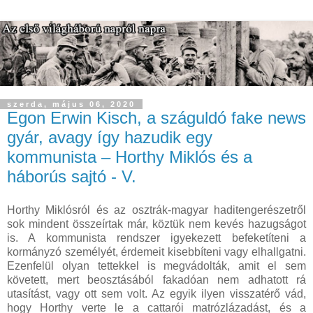
szerda, május 06, 2020
Egon Erwin Kisch, a száguldó fake news
gyár, avagy így hazudik egy
kommunista – Horthy Miklós és a
háborús sajtó - V.
Horthy Miklósról és az osztrák-magyar haditengerészetről
sok mindent összeírtak már, köztük nem kevés hazugságot
is. A kommunista rendszer igyekezett befeketíteni a
kormányzó személyét, érdemeit kisebbíteni vagy elhallgatni.
Ezenfelül olyan tettekkel is megvádolták, amit el sem
követett, mert beosztásából fakadóan nem adhatott rá
utasítást, vagy ott sem volt. Az egyik ilyen visszatérő vád,
hogy Horthy verte le a cattarói matrózlázadást, és a