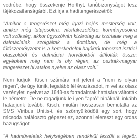
vedrébe, hogy összekenje Horthyt, tanúbizonyságot tesz
tájékozatlanságáról. Ezt írja a haditengerészetről:
"Amikor a tengerészet még igazi hajós mesterség volt,
amikor még tutajosokra, vitorlakezelőkre, kormányosokra
volt szükség, akkor úgyszólván kizárólag az isztriaiak meg a
dalmáciaiak szolgáltak a flottában, de még a
fűtőszemélyzetet is a kereskedelmi hajókról toborzott isztriai
olaszokból és dalmáciai horvátokból állították össze;
egyébként még nem is oly régen, az osztrák-magyar
tengerészet hivatalos nyelve az olasz volt."
Nem tudjuk, Kisch számára mit jelent a "nem is olyan
régen", de úgy tűnik, legalább fél évszázadot, mivel az olasz
vezényleti nyelvet az 1848-as forradalmak hatására váltották
le németre. De ne ragadjunk le ilyen "apró" hibáknál, inkább
haladjunk tovább. Kisch, miután hosszasan bemutatta az
SMS Viribus Unitis-t, és szörnyülködött egy sort, hogy
micsoda halálosztó gépezet ez, azonnal elereszt egy ordas
hazugságot:
"A hadműveletek helyiségében rendkívül feszült a légkör,