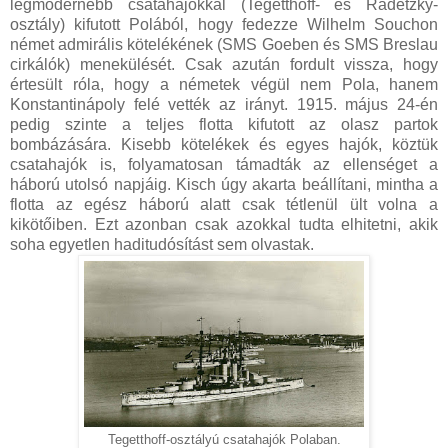
legmodernebb csatahajókkal (Tegetthoff- és Radetzky-
osztály) kifutott Polából, hogy fedezze Wilhelm Souchon
német admirális kötelékének (SMS Goeben és SMS Breslau
cirkálók) menekülését. Csak azután fordult vissza, hogy
értesült róla, hogy a németek végül nem Pola, hanem
Konstantinápoly felé vették az irányt. 1915. május 24-én
pedig szinte a teljes flotta kifutott az olasz partok
bombázására. Kisebb kötelékek és egyes hajók, köztük
csatahajók is, folyamatosan támadták az ellenséget a
háború utolsó napjáig. Kisch úgy akarta beállítani, mintha a
flotta az egész háború alatt csak tétlenül ült volna a
kikötőiben. Ezt azonban csak azokkal tudta elhitetni, akik
soha egyetlen haditudósítást sem olvastak.
Tegetthoff-osztályú csatahajók Polaban.