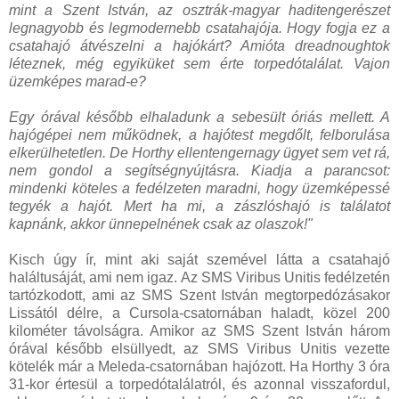
mint a Szent István, az osztrák-magyar haditengerészet
legnagyobb és legmodernebb csatahajója. Hogy fogja ez a
csatahajó átvészelni a hajókárt? Amióta dreadnoughtok
léteznek, még egyiküket sem érte torpedótalálat. Vajon
üzemképes marad-e?
Egy órával később elhaladunk a sebesült óriás mellett. A
hajógépei nem működnek, a hajótest megdőlt, felborulása
elkerülhetetlen. De Horthy ellentengernagy ügyet sem vet rá,
nem gondol a segítségnyújtásra. Kiadja a parancsot:
mindenki köteles a fedélzeten maradni, hogy üzemképessé
tegyék a hajót. Mert ha mi, a zászlóshajó is találatot
kapnánk, akkor ünnepelnének csak az olaszok!"
Kisch úgy ír, mint aki saját szemével látta a csatahajó
haláltusáját, ami nem igaz. Az SMS Viribus Unitis fedélzetén
tartózkodott, ami az SMS Szent István megtorpedózásakor
Lissától délre, a Cursola-csatornában haladt, közel 200
kilométer távolságra. Amikor az SMS Szent István három
órával később elsüllyedt, az SMS Viribus Unitis vezette
kötelék már a Meleda-csatornában hajózott. Ha Horthy 3 óra
31-kor értesül a torpedótalálatról, és azonnal visszafordul,