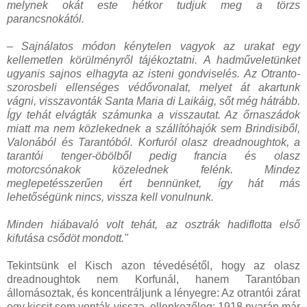
melynek okát este hétkor tudjuk meg a törzs
parancsnokától.
– Sajnálatos módon kénytelen vagyok az urakat egy
kellemetlen körülményről tájékoztatni. A hadműveletünket
ugyanis sajnos elhagyta az isteni gondviselés. Az Otranto-
szorosbeli ellenséges védővonalat, melyet át akartunk
vágni, visszavonták Santa Maria di Laikáig, sőt még hátrább.
Így tehát elvágták számunka a visszautat. Az őrnaszádok
miatt ma nem közlekednek a szállítóhajók sem Brindisiből,
Valonából és Tarantóból. Korfuról olasz dreadnoughtok, a
tarantói tenger-öbölből pedig francia és olasz
motorcsónakok közelednek felénk. Mindez
meglepetésszerűen ért bennünket, így hát más
lehetőségünk nincs, vissza kell vonulnunk.
Minden hiábavaló volt tehát, az osztrák hadiflotta első
kifutása csődöt mondott."
Tekintsünk el Kisch azon tévedésétől, hogy az olasz
dreadnoughtok nem Korfunál, hanem Tarantóban
állomásoztak, és koncentráljunk a lényegre: Az otrantói zárat
egy kicsit sem vonták vissza, ellenkezőleg: 1918 nyarán már