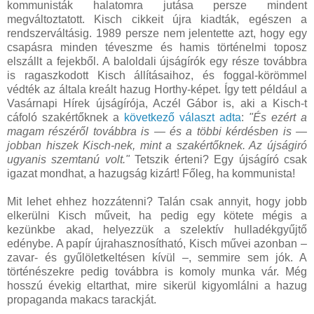
kommunisták halatomra jutása persze mindent
megváltoztatott. Kisch cikkeit újra kiadták, egészen a
rendszerváltásig. 1989 persze nem jelentette azt, hogy egy
csapásra minden téveszme és hamis történelmi toposz
elszállt a fejekből. A baloldali újságírók egy része továbbra
is ragaszkodott Kisch állításaihoz, és foggal-körömmel
védték az általa kreált hazug Horthy-képet. Így tett például a
Vasárnapi Hírek újságírója, Aczél Gábor is, aki a Kisch-t
cáfoló szakértőknek a
következő választ adta
:
"És ezért a
magam részéről továbbra is — és a többi kérdésben is —
jobban hiszek Kisch-nek, mint a szakértőknek. Az újságiró
ugyanis szemtanú volt."
Tetszik érteni? Egy újságíró csak
igazat mondhat, a hazugság kizárt! Főleg, ha kommunista!
Mit lehet ehhez hozzátenni? Talán csak annyit, hogy jobb
elkerülni Kisch műveit, ha pedig egy kötete mégis a
kezünkbe akad, helyezzük a szelektív hulladékgyűjtő
edénybe. A papír újrahasznosítható, Kisch művei azonban –
zavar- és gyűlöletkeltésen kívül –, semmire sem jók. A
történészekre pedig továbbra is komoly munka vár. Még
hosszú évekig eltarthat, mire sikerül kigyomlálni a hazug
propaganda makacs tarackját.