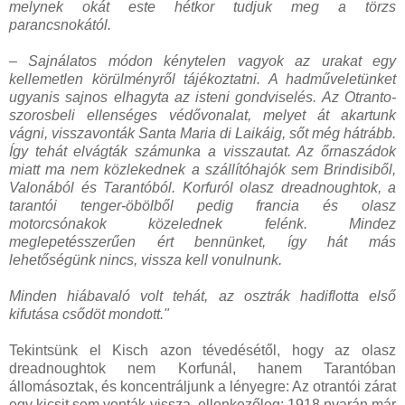
melynek okát este hétkor tudjuk meg a törzs
parancsnokától.
– Sajnálatos módon kénytelen vagyok az urakat egy
kellemetlen körülményről tájékoztatni. A hadműveletünket
ugyanis sajnos elhagyta az isteni gondviselés. Az Otranto-
szorosbeli ellenséges védővonalat, melyet át akartunk
vágni, visszavonták Santa Maria di Laikáig, sőt még hátrább.
Így tehát elvágták számunka a visszautat. Az őrnaszádok
miatt ma nem közlekednek a szállítóhajók sem Brindisiből,
Valonából és Tarantóból. Korfuról olasz dreadnoughtok, a
tarantói tenger-öbölből pedig francia és olasz
motorcsónakok közelednek felénk. Mindez
meglepetésszerűen ért bennünket, így hát más
lehetőségünk nincs, vissza kell vonulnunk.
Minden hiábavaló volt tehát, az osztrák hadiflotta első
kifutása csődöt mondott."
Tekintsünk el Kisch azon tévedésétől, hogy az olasz
dreadnoughtok nem Korfunál, hanem Tarantóban
állomásoztak, és koncentráljunk a lényegre: Az otrantói zárat
egy kicsit sem vonták vissza, ellenkezőleg: 1918 nyarán már