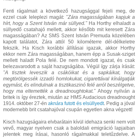
Fenti rágalmait a következő hazugsággal fejeli meg, de
ezzel csak leleplezi magát:
"Zára magasságában kapjuk a
hírt, hogy a Szent István már süllyed."
Ha Horthy elhaladt a
süllyedő csatahajó mellett, akkor később mit keresett Zára
magasságában? Az SMS Szent István Premuda közelében
kapott találatot, Zára attól 50 kilométerre dél-délkeletre
fekszik. Ha Kisch korábbi állításai igazak, akkor Horthy
ekkor nem Zára magasságában, hanem épp a Susak-sziget
mellett haladt Pola felé. De nem mondott igazat, és csak
belezavarodott a saját hazugságába. Végül így zárja írását:
"A tisztek leveszik a csákóikat és a sapkáikat, hogy
megtörölgessék izzadó homlokukat, cigarettával kínálgatják
egymást, és elindulnak a tisztikaszinó felé arról beszélgetve,
hogy ma eltemették a dreadnoughtokat."
Ahogy nyilván a
britek is így éreztek, miután az HMS Audacious dreadnought
1914. október 27-én
aknára futott és elsüllyedt
. Pedig a jóval
modernebb brit csatahajóval csupán egyetlen akna végzett!
Kisch hazugságaira elvbarátain kívül idehaza senki nem volt
vevő, magyar nyelven csak a baloldali emigráció lapjaiban
jelentek meg írásai, hasonló rágalmakkal teletűzdelve. A