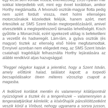
sokkal kiterjedtebb volt, mint egy évvel korábban, amikor
Horthy megtámadta. A felvonuló osztrák-magyar flotta pedig
nem azért fordult vissza, mert holmi ellenséges
motorcsónakok közeledtek feléjük, hanem azért, mert
értesültek az SMS Szent István megtorpedózásáról, amivel
elvesztették a meglepetésszerű támadás lehetőségét. Kisch
gyűlölte a Monarchiát, ezért igyekezett utólag is befeketíteni
a vezetőit és hadseregét. Lám-lám, a gyáva osztrák (és
magyar) tisztek az ellenség első hírére megfutamodtak.
Ennyivel azonban nem elégedett meg, az SMS Szent István
csatahajó tragédiáját felhasználta Horthy lejáratására az
alábbi rendkívül aljas hazugsággal:
"Reggel négykor kapjuk a jelentést, hogy a Szent István,
amely előttünk halad, találatot kapott; a torpedó
becsapódásakor ötven méteres vízoszlop csapott a
magasba.
A fedélzeti korlátok mentén és valamennyi kilátópontnál
nyüzsögnek a tisztek és a tengerészek – valamennyien a
tengeralattjárókat kémlelik; a kísérőhajók páncélöltözetként
veszik körül a Viribust, nehogy ugyanarra a sorsra jusson,