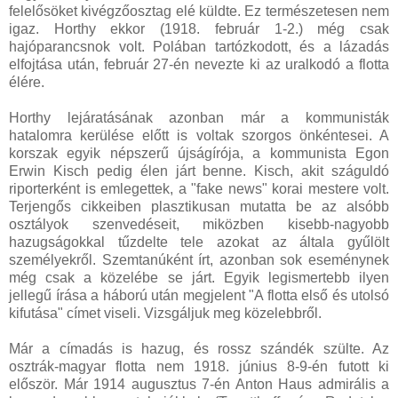
felelősöket kivégzőosztag elé küldte. Ez természetesen nem
igaz. Horthy ekkor (1918. február 1-2.) még csak
hajóparancsnok volt. Polában tartózkodott, és a lázadás
elfojtása után, február 27-én nevezte ki az uralkodó a flotta
élére.
Horthy lejáratásának azonban már a kommunisták
hatalomra kerülése előtt is voltak szorgos önkéntesei. A
korszak egyik népszerű újságírója, a kommunista Egon
Erwin Kisch pedig élen járt benne. Kisch, akit száguldó
riporterként is emlegettek, a "fake news" korai mestere volt.
Terjengős cikkeiben plasztikusan mutatta be az alsóbb
osztályok szenvedéseit, miközben kisebb-nagyobb
hazugságokkal tűzdelte tele azokat az általa gyűlölt
személyekről. Szemtanúként írt, azonban sok eseménynek
még csak a közelébe se járt. Egyik legismertebb ilyen
jellegű írása a háború után megjelent "A flotta első és utolsó
kifutása" címet viseli. Vizsgáljuk meg közelebbről.
Már a címadás is hazug, és rossz szándék szülte. Az
osztrák-magyar flotta nem 1918. június 8-9-én futott ki
először. Már 1914 augusztus 7-én Anton Haus admirális a