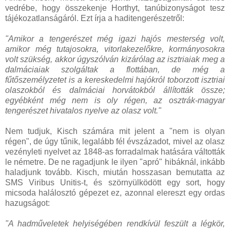
vedrébe, hogy összekenje Horthyt, tanúbizonyságot tesz
tájékozatlanságáról. Ezt írja a haditengerészetről:
"Amikor a tengerészet még igazi hajós mesterség volt,
amikor még tutajosokra, vitorlakezelőkre, kormányosokra
volt szükség, akkor úgyszólván kizárólag az isztriaiak meg a
dalmáciaiak szolgáltak a flottában, de még a
fűtőszemélyzetet is a kereskedelmi hajókról toborzott isztriai
olaszokból és dalmáciai horvátokból állították össze;
egyébként még nem is oly régen, az osztrák-magyar
tengerészet hivatalos nyelve az olasz volt."
Nem tudjuk, Kisch számára mit jelent a "nem is olyan
régen", de úgy tűnik, legalább fél évszázadot, mivel az olasz
vezényleti nyelvet az 1848-as forradalmak hatására váltották
le németre. De ne ragadjunk le ilyen "apró" hibáknál, inkább
haladjunk tovább. Kisch, miután hosszasan bemutatta az
SMS Viribus Unitis-t, és szörnyülködött egy sort, hogy
micsoda halálosztó gépezet ez, azonnal elereszt egy ordas
hazugságot:
"A hadműveletek helyiségében rendkívül feszült a légkör,