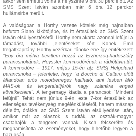
akkor sem érhetett volna a helyszínre 9 óra 30 perc előtt. Az
SMS Szent István azonban már 6 óra 12 perckor
hullámsírba merült.
A valóságban a Horthy vezette kötelék még hajnalban
befutott Slano kikötőjébe, és itt értesültek az SMS Szent
István elsüllyesztéséről. Horthy nem akarta azonnal lefújni a
támadást, további jelentéseket kért. Konek Emil
fregattkapitány, Horthy vezérkari főnöke erre így emlékezett:
"Egy óra múlva bevittem hozzá az Erzherzog-hadosztály
parancsnokának, Heyssler kommodórénak a rádiótáviratát.
A kommodóre – 1917. május 15-én a[z SMS] Helgoland
parancsnoka – jelentette, hogy "a Bocche di Cattaro előtt
állandóan erős motorberregés hallható, ami lesben álló
MAS-ok és tengeralattjárók nagy számára enged
következtetni".
A tengernagy kiadta a parancsot: "Mindent
lefújni!" Tehát nem június 9-én, este 7-kor értesültek az
ellenséges tevékenység megélénküléséről, hanem másnap
délelőtt, órákkal az SMS Szent István elsüllyedése után,
amikor már az olaszok is tudták, az osztrák-magyar
csatahajók a tengeren vannak. Kisch felcserélte és
meghamisította az eseményeket, hogy hihetőbb legyen a
hazugság.