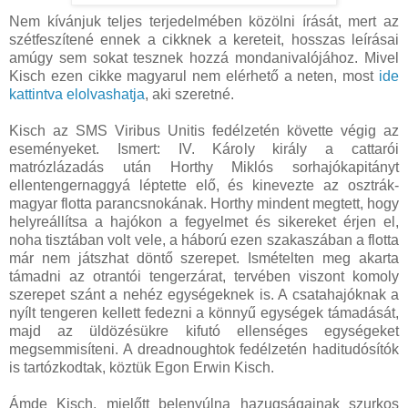
Nem kívánjuk teljes terjedelmében közölni írását, mert az
szétfeszítené ennek a cikknek a kereteit, hosszas leírásai
amúgy sem sokat tesznek hozzá mondanivalójához. Mivel
Kisch ezen cikke magyarul nem elérhető a neten, most
ide
kattintva elolvashatja
, aki szeretné.
Kisch az SMS Viribus Unitis fedélzetén követte végig az
eseményeket. Ismert: IV. Károly király a cattarói
matrózlázadás után Horthy Miklós sorhajókapitányt
ellentengernaggyá léptette elő, és kinevezte az osztrák-
magyar flotta parancsnokának. Horthy mindent megtett, hogy
helyreállítsa a hajókon a fegyelmet és sikereket érjen el,
noha tisztában volt vele, a háború ezen szakaszában a flotta
már nem játszhat döntő szerepet. Ismételten meg akarta
támadni az otrantói tengerzárat, tervében viszont komoly
szerepet szánt a nehéz egységeknek is. A csatahajóknak a
nyílt tengeren kellett fedezni a könnyű egységek támadását,
majd az üldözésükre kifutó ellenséges egységeket
megsemmisíteni. A dreadnoughtok fedélzetén haditudósítók
is tartózkodtak, köztük Egon Erwin Kisch.
Ámde Kisch, mielőtt belenyúlna hazugságainak szurkos