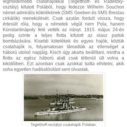
legmodernebb csatahajókkal (Tegetthoff- és Radetzky-
osztály) kifutott Polából, hogy fedezze Wilhelm Souchon
német admirális kötelékének (SMS Goeben és SMS Breslau
cirkálók) menekülését. Csak azután fordult vissza, hogy
értesült róla, hogy a németek végül nem Pola, hanem
Konstantinápoly felé vették az irányt. 1915. május 24-én
pedig szinte a teljes flotta kifutott az olasz partok
bombázására. Kisebb kötelékek és egyes hajók, köztük
csatahajók is, folyamatosan támadták az ellenséget a
háború utolsó napjáig. Kisch úgy akarta beállítani, mintha a
flotta az egész háború alatt csak tétlenül ült volna a
kikötőiben. Ezt azonban csak azokkal tudta elhitetni, akik
soha egyetlen haditudósítást sem olvastak.
Tegetthoff-osztályú csatahajók Polaban.