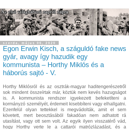
szerda, május 06, 2020
Egon Erwin Kisch, a száguldó fake news
gyár, avagy így hazudik egy
kommunista – Horthy Miklós és a
háborús sajtó - V.
Horthy Miklósról és az osztrák-magyar haditengerészetről
sok mindent összeírtak már, köztük nem kevés hazugságot
is. A kommunista rendszer igyekezett befeketíteni a
kormányzó személyét, érdemeit kisebbíteni vagy elhallgatni.
Ezenfelül olyan tettekkel is megvádolták, amit el sem
követett, mert beosztásából fakadóan nem adhatott rá
utasítást, vagy ott sem volt. Az egyik ilyen visszatérő vád,
hogy Horthy verte le a cattarói matrózlázadást, és a