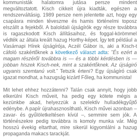
kommunisták halatomra jutása persze mindent
megváltoztatott. Kisch cikkeit újra kiadták, egészen a
rendszerváltásig. 1989 persze nem jelentette azt, hogy egy
csapásra minden téveszme és hamis történelmi toposz
elszállt a fejekből. A baloldali újságírók egy része továbbra
is ragaszkodott Kisch állításaihoz, és foggal-körömmel
védték az általa kreált hazug Horthy-képet. Így tett például a
Vasárnapi Hírek újságírója, Aczél Gábor is, aki a Kisch-t
cáfoló szakértőknek a
következő választ adta
:
"És ezért a
magam részéről továbbra is — és a többi kérdésben is —
jobban hiszek Kisch-nek, mint a szakértőknek. Az újságiró
ugyanis szemtanú volt."
Tetszik érteni? Egy újságíró csak
igazat mondhat, a hazugság kizárt! Főleg, ha kommunista!
Mit lehet ehhez hozzátenni? Talán csak annyit, hogy jobb
elkerülni Kisch műveit, ha pedig egy kötete mégis a
kezünkbe akad, helyezzük a szelektív hulladékgyűjtő
edénybe. A papír újrahasznosítható, Kisch művei azonban –
zavar- és gyűlöletkeltésen kívül –, semmire sem jók. A
történészekre pedig továbbra is komoly munka vár. Még
hosszú évekig eltarthat, mire sikerül kigyomlálni a hazug
propaganda makacs tarackját.