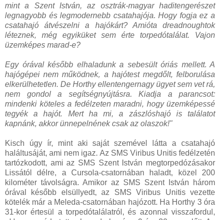
mint a Szent István, az osztrák-magyar haditengerészet
legnagyobb és legmodernebb csatahajója. Hogy fogja ez a
csatahajó átvészelni a hajókárt? Amióta dreadnoughtok
léteznek, még egyiküket sem érte torpedótalálat. Vajon
üzemképes marad-e?
Egy órával később elhaladunk a sebesült óriás mellett. A
hajógépei nem működnek, a hajótest megdőlt, felborulása
elkerülhetetlen. De Horthy ellentengernagy ügyet sem vet rá,
nem gondol a segítségnyújtásra. Kiadja a parancsot:
mindenki köteles a fedélzeten maradni, hogy üzemképessé
tegyék a hajót. Mert ha mi, a zászlóshajó is találatot
kapnánk, akkor ünnepelnének csak az olaszok!"
Kisch úgy ír, mint aki saját szemével látta a csatahajó
haláltusáját, ami nem igaz. Az SMS Viribus Unitis fedélzetén
tartózkodott, ami az SMS Szent István megtorpedózásakor
Lissától délre, a Cursola-csatornában haladt, közel 200
kilométer távolságra. Amikor az SMS Szent István három
órával később elsüllyedt, az SMS Viribus Unitis vezette
kötelék már a Meleda-csatornában hajózott. Ha Horthy 3 óra
31-kor értesül a torpedótalálatról, és azonnal visszafordul,