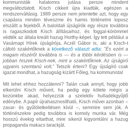
kommunisták halatomra jutása persze mindent
megváltoztatott. Kisch cikkeit újra kiadták, egészen a
rendszerváltásig. 1989 persze nem jelentette azt, hogy egy
csapásra minden téveszme és hamis történelmi toposz
elszállt a fejekből. A baloldali újságírók egy része továbbra
is ragaszkodott Kisch állításaihoz, és foggal-körömmel
védték az általa kreált hazug Horthy-képet. Így tett például a
Vasárnapi Hírek újságírója, Aczél Gábor is, aki a Kisch-t
cáfoló szakértőknek a
következő választ adta
:
"És ezért a
magam részéről továbbra is — és a többi kérdésben is —
jobban hiszek Kisch-nek, mint a szakértőknek. Az újságiró
ugyanis szemtanú volt."
Tetszik érteni? Egy újságíró csak
igazat mondhat, a hazugság kizárt! Főleg, ha kommunista!
Mit lehet ehhez hozzátenni? Talán csak annyit, hogy jobb
elkerülni Kisch műveit, ha pedig egy kötete mégis a
kezünkbe akad, helyezzük a szelektív hulladékgyűjtő
edénybe. A papír újrahasznosítható, Kisch művei azonban –
zavar- és gyűlöletkeltésen kívül –, semmire sem jók. A
történészekre pedig továbbra is komoly munka vár. Még
hosszú évekig eltarthat, mire sikerül kigyomlálni a hazug
propaganda makacs tarackját.