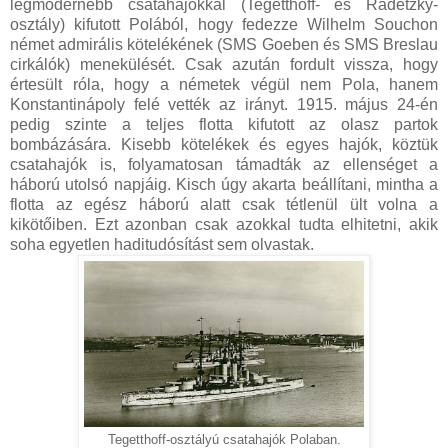
legmodernebb csatahajókkal (Tegetthoff- és Radetzky-
osztály) kifutott Polából, hogy fedezze Wilhelm Souchon
német admirális kötelékének (SMS Goeben és SMS Breslau
cirkálók) menekülését. Csak azután fordult vissza, hogy
értesült róla, hogy a németek végül nem Pola, hanem
Konstantinápoly felé vették az irányt. 1915. május 24-én
pedig szinte a teljes flotta kifutott az olasz partok
bombázására. Kisebb kötelékek és egyes hajók, köztük
csatahajók is, folyamatosan támadták az ellenséget a
háború utolsó napjáig. Kisch úgy akarta beállítani, mintha a
flotta az egész háború alatt csak tétlenül ült volna a
kikötőiben. Ezt azonban csak azokkal tudta elhitetni, akik
soha egyetlen haditudósítást sem olvastak.
Tegetthoff-osztályú csatahajók Polaban.