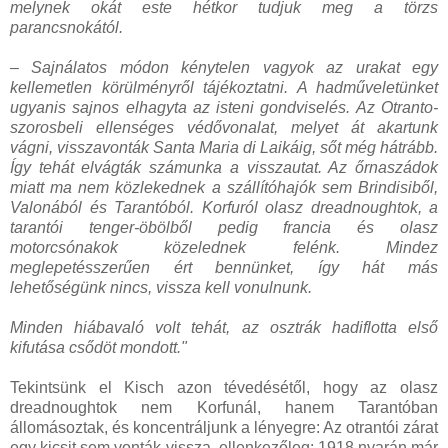
melynek okát este hétkor tudjuk meg a törzs
parancsnokától.
– Sajnálatos módon kénytelen vagyok az urakat egy
kellemetlen körülményről tájékoztatni. A hadműveletünket
ugyanis sajnos elhagyta az isteni gondviselés. Az Otranto-
szorosbeli ellenséges védővonalat, melyet át akartunk
vágni, visszavonták Santa Maria di Laikáig, sőt még hátrább.
Így tehát elvágták számunka a visszautat. Az őrnaszádok
miatt ma nem közlekednek a szállítóhajók sem Brindisiből,
Valonából és Tarantóból. Korfuról olasz dreadnoughtok, a
tarantói tenger-öbölből pedig francia és olasz
motorcsónakok közelednek felénk. Mindez
meglepetésszerűen ért bennünket, így hát más
lehetőségünk nincs, vissza kell vonulnunk.
Minden hiábavaló volt tehát, az osztrák hadiflotta első
kifutása csődöt mondott."
Tekintsünk el Kisch azon tévedésétől, hogy az olasz
dreadnoughtok nem Korfunál, hanem Tarantóban
állomásoztak, és koncentráljunk a lényegre: Az otrantói zárat
egy kicsit sem vonták vissza, ellenkezőleg: 1918 nyarán már