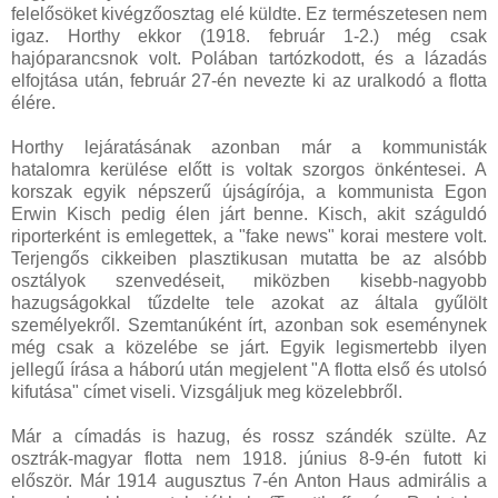
felelősöket kivégzőosztag elé küldte. Ez természetesen nem
igaz. Horthy ekkor (1918. február 1-2.) még csak
hajóparancsnok volt. Polában tartózkodott, és a lázadás
elfojtása után, február 27-én nevezte ki az uralkodó a flotta
élére.
Horthy lejáratásának azonban már a kommunisták
hatalomra kerülése előtt is voltak szorgos önkéntesei. A
korszak egyik népszerű újságírója, a kommunista Egon
Erwin Kisch pedig élen járt benne. Kisch, akit száguldó
riporterként is emlegettek, a "fake news" korai mestere volt.
Terjengős cikkeiben plasztikusan mutatta be az alsóbb
osztályok szenvedéseit, miközben kisebb-nagyobb
hazugságokkal tűzdelte tele azokat az általa gyűlölt
személyekről. Szemtanúként írt, azonban sok eseménynek
még csak a közelébe se járt. Egyik legismertebb ilyen
jellegű írása a háború után megjelent "A flotta első és utolsó
kifutása" címet viseli. Vizsgáljuk meg közelebbről.
Már a címadás is hazug, és rossz szándék szülte. Az
osztrák-magyar flotta nem 1918. június 8-9-én futott ki
először. Már 1914 augusztus 7-én Anton Haus admirális a