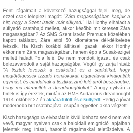
Fenti rágalmait a következő hazugsággal fejeli meg, de
ezzel csak leleplezi magát:
"Zára magasságában kapjuk a
hírt, hogy a Szent István már süllyed."
Ha Horthy elhaladt a
süllyedő csatahajó mellett, akkor később mit keresett Zára
magasságában? Az SMS Szent István Premuda közelében
kapott találatot, Zára attól 50 kilométerre dél-délkeletre
fekszik. Ha Kisch korábbi állításai igazak, akkor Horthy
ekkor nem Zára magasságában, hanem épp a Susak-sziget
mellett haladt Pola felé. De nem mondott igazat, és csak
belezavarodott a saját hazugságába. Végül így zárja írását:
"A tisztek leveszik a csákóikat és a sapkáikat, hogy
megtörölgessék izzadó homlokukat, cigarettával kínálgatják
egymást, és elindulnak a tisztikaszinó felé arról beszélgetve,
hogy ma eltemették a dreadnoughtokat."
Ahogy nyilván a
britek is így éreztek, miután az HMS Audacious dreadnought
1914. október 27-én
aknára futott és elsüllyedt
. Pedig a jóval
modernebb brit csatahajóval csupán egyetlen akna végzett!
Kisch hazugságaira elvbarátain kívül idehaza senki nem volt
vevő, magyar nyelven csak a baloldali emigráció lapjaiban
jelentek meg írásai, hasonló rágalmakkal teletűzdelve. A