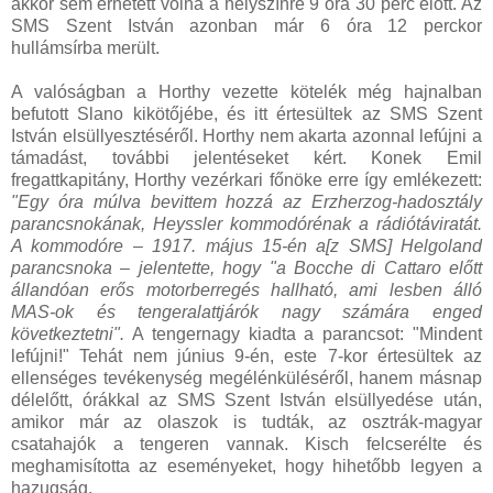
akkor sem érhetett volna a helyszínre 9 óra 30 perc előtt. Az
SMS Szent István azonban már 6 óra 12 perckor
hullámsírba merült.
A valóságban a Horthy vezette kötelék még hajnalban
befutott Slano kikötőjébe, és itt értesültek az SMS Szent
István elsüllyesztéséről. Horthy nem akarta azonnal lefújni a
támadást, további jelentéseket kért. Konek Emil
fregattkapitány, Horthy vezérkari főnöke erre így emlékezett:
"Egy óra múlva bevittem hozzá az Erzherzog-hadosztály
parancsnokának, Heyssler kommodórénak a rádiótáviratát.
A kommodóre – 1917. május 15-én a[z SMS] Helgoland
parancsnoka – jelentette, hogy "a Bocche di Cattaro előtt
állandóan erős motorberregés hallható, ami lesben álló
MAS-ok és tengeralattjárók nagy számára enged
következtetni".
A tengernagy kiadta a parancsot: "Mindent
lefújni!" Tehát nem június 9-én, este 7-kor értesültek az
ellenséges tevékenység megélénküléséről, hanem másnap
délelőtt, órákkal az SMS Szent István elsüllyedése után,
amikor már az olaszok is tudták, az osztrák-magyar
csatahajók a tengeren vannak. Kisch felcserélte és
meghamisította az eseményeket, hogy hihetőbb legyen a
hazugság.