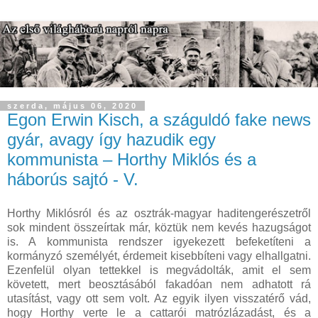
szerda, május 06, 2020
Egon Erwin Kisch, a száguldó fake news
gyár, avagy így hazudik egy
kommunista – Horthy Miklós és a
háborús sajtó - V.
Horthy Miklósról és az osztrák-magyar haditengerészetről
sok mindent összeírtak már, köztük nem kevés hazugságot
is. A kommunista rendszer igyekezett befeketíteni a
kormányzó személyét, érdemeit kisebbíteni vagy elhallgatni.
Ezenfelül olyan tettekkel is megvádolták, amit el sem
követett, mert beosztásából fakadóan nem adhatott rá
utasítást, vagy ott sem volt. Az egyik ilyen visszatérő vád,
hogy Horthy verte le a cattarói matrózlázadást, és a