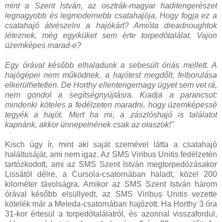
mint a Szent István, az osztrák-magyar haditengerészet
legnagyobb és legmodernebb csatahajója. Hogy fogja ez a
csatahajó átvészelni a hajókárt? Amióta dreadnoughtok
léteznek, még egyiküket sem érte torpedótalálat. Vajon
üzemképes marad-e?
Egy órával később elhaladunk a sebesült óriás mellett. A
hajógépei nem működnek, a hajótest megdőlt, felborulása
elkerülhetetlen. De Horthy ellentengernagy ügyet sem vet rá,
nem gondol a segítségnyújtásra. Kiadja a parancsot:
mindenki köteles a fedélzeten maradni, hogy üzemképessé
tegyék a hajót. Mert ha mi, a zászlóshajó is találatot
kapnánk, akkor ünnepelnének csak az olaszok!"
Kisch úgy ír, mint aki saját szemével látta a csatahajó
haláltusáját, ami nem igaz. Az SMS Viribus Unitis fedélzetén
tartózkodott, ami az SMS Szent István megtorpedózásakor
Lissától délre, a Cursola-csatornában haladt, közel 200
kilométer távolságra. Amikor az SMS Szent István három
órával később elsüllyedt, az SMS Viribus Unitis vezette
kötelék már a Meleda-csatornában hajózott. Ha Horthy 3 óra
31-kor értesül a torpedótalálatról, és azonnal visszafordul,