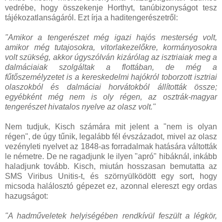
vedrébe, hogy összekenje Horthyt, tanúbizonyságot tesz
tájékozatlanságáról. Ezt írja a haditengerészetről:
"Amikor a tengerészet még igazi hajós mesterség volt,
amikor még tutajosokra, vitorlakezelőkre, kormányosokra
volt szükség, akkor úgyszólván kizárólag az isztriaiak meg a
dalmáciaiak szolgáltak a flottában, de még a
fűtőszemélyzetet is a kereskedelmi hajókról toborzott isztriai
olaszokból és dalmáciai horvátokból állították össze;
egyébként még nem is oly régen, az osztrák-magyar
tengerészet hivatalos nyelve az olasz volt."
Nem tudjuk, Kisch számára mit jelent a "nem is olyan
régen", de úgy tűnik, legalább fél évszázadot, mivel az olasz
vezényleti nyelvet az 1848-as forradalmak hatására váltották
le németre. De ne ragadjunk le ilyen "apró" hibáknál, inkább
haladjunk tovább. Kisch, miután hosszasan bemutatta az
SMS Viribus Unitis-t, és szörnyülködött egy sort, hogy
micsoda halálosztó gépezet ez, azonnal elereszt egy ordas
hazugságot:
"A hadműveletek helyiségében rendkívül feszült a légkör,