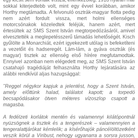
sokkal kiterjedtebb volt, mint egy évvel korábban, amikor
Horthy megtámadta. A felvonuló osztrák-magyar flotta pedig
nem azért fordult vissza, mert holmi ellenséges
motorcsónakok közeledtek feléjük, hanem azért, mert
értesültek az SMS Szent István megtorpedózásáról, amivel
elvesztették a meglepetésszerű támadás lehetőségét. Kisch
gyűlölte a Monarchiát, ezért igyekezett utólag is befeketíteni
a vezetőit és hadseregét. Lám-lám, a gyáva osztrák (és
magyar) tisztek az ellenség első hírére megfutamodtak.
Ennyivel azonban nem elégedett meg, az SMS Szent István
csatahajó tragédiáját felhasználta Horthy lejáratására az
alábbi rendkívül aljas hazugsággal:
"Reggel négykor kapjuk a jelentést, hogy a Szent István,
amely előttünk halad, találatot kapott; a torpedó
becsapódásakor ötven méteres vízoszlop csapott a
magasba.
A fedélzeti korlátok mentén és valamennyi kilátópontnál
nyüzsögnek a tisztek és a tengerészek – valamennyien a
tengeralattjárókat kémlelik; a kísérőhajók páncélöltözetként
veszik körül a Viribust, nehogy ugyanarra a sorsra jusson,