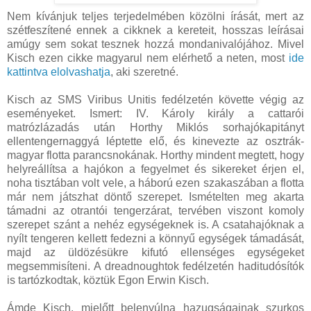
Nem kívánjuk teljes terjedelmében közölni írását, mert az
szétfeszítené ennek a cikknek a kereteit, hosszas leírásai
amúgy sem sokat tesznek hozzá mondanivalójához. Mivel
Kisch ezen cikke magyarul nem elérhető a neten, most
ide
kattintva elolvashatja
, aki szeretné.
Kisch az SMS Viribus Unitis fedélzetén követte végig az
eseményeket. Ismert: IV. Károly király a cattarói
matrózlázadás után Horthy Miklós sorhajókapitányt
ellentengernaggyá léptette elő, és kinevezte az osztrák-
magyar flotta parancsnokának. Horthy mindent megtett, hogy
helyreállítsa a hajókon a fegyelmet és sikereket érjen el,
noha tisztában volt vele, a háború ezen szakaszában a flotta
már nem játszhat döntő szerepet. Ismételten meg akarta
támadni az otrantói tengerzárat, tervében viszont komoly
szerepet szánt a nehéz egységeknek is. A csatahajóknak a
nyílt tengeren kellett fedezni a könnyű egységek támadását,
majd az üldözésükre kifutó ellenséges egységeket
megsemmisíteni. A dreadnoughtok fedélzetén haditudósítók
is tartózkodtak, köztük Egon Erwin Kisch.
Ámde Kisch, mielőtt belenyúlna hazugságainak szurkos