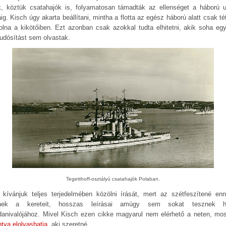
k, köztük csatahajók is, folyamatosan támadták az ellenséget a háború u
ig. Kisch úgy akarta beállítani, mintha a flotta az egész háború alatt csak té
volna a kikötőiben. Ezt azonban csak azokkal tudta elhitetni, akik soha egy
tudósítást sem olvastak.
Tegetthoff-osztályú csatahajók Polaban.
kívánjuk teljes terjedelmében közölni írását, mert az szétfeszítené en
knek a kereteit, hosszas leírásai amúgy sem sokat tesznek h
anivalójához. Mivel Kisch ezen cikke magyarul nem elérhető a neten, mo
ntva elolvashatja
, aki szeretné.