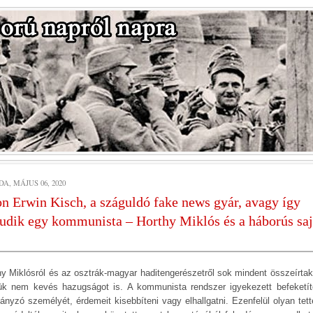
A, MÁJUS 06, 2020
n Erwin Kisch, a száguldó fake news gyár, avagy így
udik egy kommunista – Horthy Miklós és a háborús saj
hy Miklósról és az osztrák-magyar haditengerészetről sok mindent összeírtak
ük nem kevés hazugságot is. A kommunista rendszer igyekezett befeketít
ányzó személyét, érdemeit kisebbíteni vagy elhallgatni. Ezenfelül olyan tett