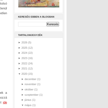
tolsó
tlenül
etlen
KERESÉS EBBEN A BLOGBAN
TARTALOMJEGYZÉK
►
2026
(5)
►
2025
(12)
►
2024
(22)
►
2023
(16)
►
2022
(24)
►
2021
(12)
▼
2020
(15)
►
december
(1)
►
november
(1)
►
október
(1)
nek a
►
szeptember
(1)
ozzá
►
június
(1)
st
ide
▼
május
(1)