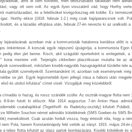
egvádolták, amit el sem követett, mert beosztásából fakadóan nem adhato
ítást, vagy ott sem volt. Az egyik ilyen visszatérő vád, hogy Horthy verte
arói matrózlázadást, és a felelősöket kivégzőosztag elé küldte. Ez természe
igaz. Horthy ekkor (1918. február 1-2.) még csak hajóparancsnok volt. Po
zkodott, és a lázadás elfojtása után, február 27-én nevezte ki az uralkodó a 
.
hy lejáratásának azonban már a kommunisták hatalomra kerülése előtt is v
gos önkéntesei. A korszak egyik népszerű újságírója, a kommunista Egon 
h pedig élen járt benne. Kisch, akit száguldó riporterként is emlegettek, a 
" korai mestere volt. Terjengős cikkeiben plasztikusan mutatta be az a
ályok szenvedéseit, miközben kisebb-nagyobb hazugságokkal tűzdelte tele a
ltala gyűlölt személyekről. Szemtanúként írt, azonban sok eseménynek még
zelébe se járt. Egyik legismertebb ilyen jellegű írása a háború után megjele
a első és utolsó kifutása" címet viseli. Vizsgáljuk meg közelebbről.
a címadás is hazug, és rossz szándék szülte. Az osztrák-magyar flotta nem 
us 8-9-én futott ki először. Már 1914 augusztus 7-én Anton Haus admirá
odernebb csatahajókkal (Tegetthoff- és Radetzky-osztály) kifutott Polából,
zze Wilhelm Souchon német admirális kötelékének (SMS Goeben és SMS Br
álók) menekülését. Csak azután fordult vissza, hogy értesült róla, hogy a né
l nem Pola, hanem Konstantinápoly felé vették az irányt. 1915. május 24-én 
te a teljes flotta kifutott az olasz partok bombázására. Kisebb kötelékek és 