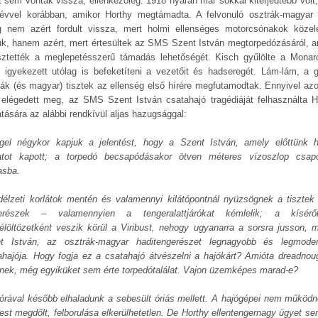
it sem vonták vissza, ellenkezőleg: 1918 nyarán már sokkal kiterjedtebb volt,
évvel korábban, amikor Horthy megtámadta. A felvonuló osztrák-magyar f
g nem azért fordult vissza, mert holmi ellenséges motorcsónakok közel
jük, hanem azért, mert értesültek az SMS Szent István megtorpedózásáról, a
sztették a meglepetésszerű támadás lehetőségét. Kisch gyűlölte a Monarc
t igyekezett utólag is befeketíteni a vezetőit és hadseregét. Lám-lám, a 
rák (és magyar) tisztek az ellenség első hírére megfutamodtak. Ennyivel az
elégedett meg, az SMS Szent István csatahajó tragédiáját felhasználta H
ratására az alábbi rendkívül aljas hazugsággal:
gel négykor kapjuk a jelentést, hogy a Szent István, amely előttünk h
latot kapott; a torpedó becsapódásakor ötven méteres vízoszlop csap
sba.
délzeti korlátok mentén és valamennyi kilátópontnál nyüzsögnek a tisztek
erészek – valamennyien a tengeralattjárókat kémlelik; a kísérő
élöltözetként veszik körül a Viribust, nehogy ugyanarra a sorsra jusson, m
t István, az osztrák-magyar haditengerészet legnagyobb és legmode
ahajója. Hogy fogja ez a csatahajó átvészelni a hajókárt? Amióta dreadnou
znek, még egyiküket sem érte torpedótalálat. Vajon üzemképes marad-e?
órával később elhaladunk a sebesült óriás mellett. A hajógépei nem működn
test megdőlt, felborulása elkerülhetetlen. De Horthy ellentengernagy ügyet se