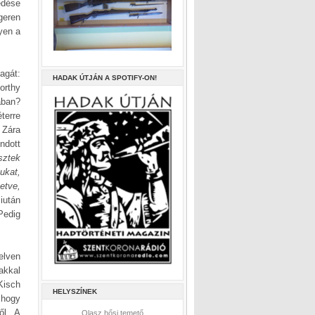
edése
geren
yen a
agát:
HADAK ÚTJÁN A SPOTIFY-ON!
rthy
ában?
terre
 Zára
ndott
isztek
ukat,
etve,
iután
Pedig
elven
akkal
Kisch
HELYSZÍNEK
 hogy
ől. A
Olasz hősi temető