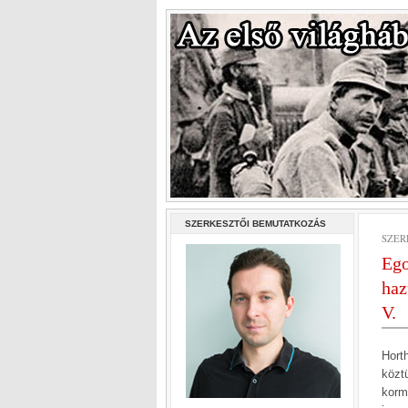
SZERKESZTŐI BEMUTATKOZÁS
SZERD
Ego
haz
V.
Hort
közt
korm