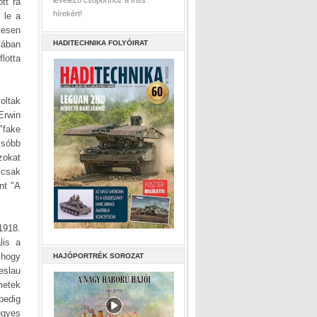
levelező csoporthoz a friss
tt rá
hírekért!
 le a
tesen
lában
HADITECHNIKA FOLYÓIRAT
flotta
oltak
Erwin
"fake
lsóbb
zokat
 csak
nt "A
1918.
lis a
 hogy
HAJÓPORTRÉK SOROZAT
eslau
metek
pedig
egyes