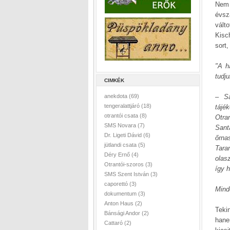
Nem 
évsz
válto
Kisc
sort
"A h
tudj
CIMKÉK
anekdota
(69)
– Sa
tengeralattjáró
(18)
tájé
otrantói csata
(8)
Otra
SMS Novara
(7)
Sant
Dr. Ligeti Dávid
(6)
őrna
jütlandi csata
(5)
Tara
Déry Ernő
(4)
olas
Otrantói-szoros
(3)
így 
SMS Szent István
(3)
caporettó
(3)
Minde
dokumentum
(3)
Anton Haus
(2)
Teki
Bánsági Andor
(2)
hane
Cattaró
(2)