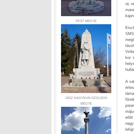
rá, 
mara
kapn
PEST MEGYE
Kisc
SMS
megt
távo
Viri
kor 
hely
hull
A va
érte
táma
JÁSZ-NAGYKUN-SZOLNOK
főnö
MEGYE
para
máju
előt
nagy
lefú