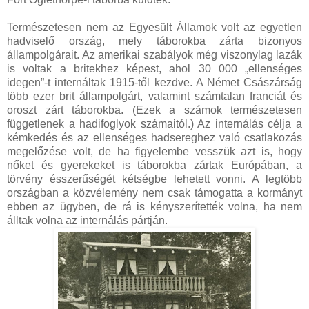
Természetesen nem az Egyesült Államok volt az egyetlen
hadviselő ország, mely táborokba zárta bizonyos
állampolgárait. Az amerikai szabályok még viszonylag lazák
is voltak a britekhez képest, ahol 30 000 „ellenséges
idegen”-t internáltak 1915-től kezdve. A Német Császárság
több ezer brit állampolgárt, valamint számtalan franciát és
oroszt zárt táborokba. (Ezek a számok természetesen
függetlenek a hadifoglyok számaitól.) Az internálás célja a
kémkedés és az ellenséges hadsereghez való csatlakozás
megelőzése volt, de ha figyelembe vesszük azt is, hogy
nőket és gyerekeket is táborokba zártak Európában, a
törvény ésszerűségét kétségbe lehetett vonni. A legtöbb
országban a közvélemény nem csak támogatta a kormányt
ebben az ügyben, de rá is kényszerítették volna, ha nem
álltak volna az internálás pártján.