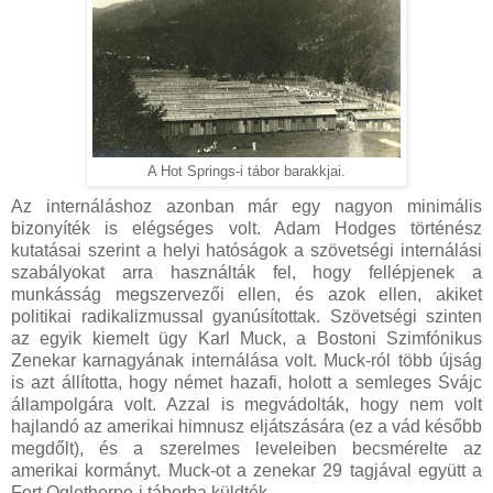
A Hot Springs-i tábor barakkjai.
Az internáláshoz azonban már egy nagyon minimális
bizonyíték is elégséges volt. Adam Hodges történész
kutatásai szerint a helyi hatóságok a szövetségi internálási
szabályokat arra használták fel, hogy fellépjenek a
munkásság megszervezői ellen, és azok ellen, akiket
politikai radikalizmussal gyanúsítottak. Szövetségi szinten
az egyik kiemelt ügy Karl Muck, a Bostoni Szimfónikus
Zenekar karnagyának internálása volt. Muck-ról több újság
is azt állította, hogy német hazafi, holott a semleges Svájc
állampolgára volt. Azzal is megvádolták, hogy nem volt
hajlandó az amerikai himnusz eljátszására (ez a vád később
megdőlt), és a szerelmes leveleiben becsmérelte az
amerikai kormányt. Muck-ot a zenekar 29 tagjával együtt a
Fort Oglethorpe-i táborba küldték.