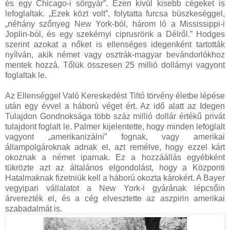
és egy Chicago-i sörgyár”. Ezen kívül kisebb cégeket is
lefoglaltak. „Ezek közt volt”, folytatta furcsa büszkeséggel,
„néhány szőnyeg New York-ból, három ló a Mississippi-i
Joplin-ból, és egy szekérnyi ciprusrönk a Délről.” Hodges
szerint azokat a nőket is ellenséges idegenként tartották
nyílván, akik német vagy osztrák-magyar bevándorlókhoz
mentek hozzá. Tőlük összesen 25 millió dollárnyi vagyont
foglaltak le.
Az Ellenséggel Való Kereskedést Tiltó törvény életbe lépése
után egy évvel a háború véget ért. Az idő alatt az Idegen
Tulajdon Gondnoksága több száz millió dollár értékű privát
tulajdont foglalt le. Palmer kijelentette, hogy minden lefoglalt
vagyont „amerikanizálni” fognak, vagy amerikai
állampolgároknak adnak el, azt remélve, hogy ezzel kárt
okoznak a német iparnak. Ez a hozzáállás egyébként
tükrözte azt az általános elgondolást, hogy a Központi
Hatalmaknak fizetniük kell a háború okozta károkért. A Bayer
vegyipari vállalatot a New York-i gyárának lépcsőin
árverezték el, és a cég elvesztette az aszpirin amerikai
szabadalmát is.