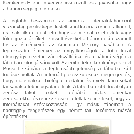
Kémkedés Elleni Törvényre hivatkozott, és a javasolta, hogy
a háború végéig internálják.
A legtöbb beszámoló az amerikai internálótáborokról
viszonylag pozitív képet festett, ahol katonás rend uralkodott,
és csak ritkán fordult elő, hogy az internáltak éheztek, vagy
túldolgoztatták őket. Posselt évekkel a háború után számolt
be az élményeiről az American Mercury hasábjain. A
legrosszabb élményei az öngyilkosságok, a több tucat
elmegyógyintézetbe zárt elszállítása, és a háború végén a
táborban kitört járvány volt. Az embertelen körülmények közt
Posselt számára a legfurcsább jelenség a táborba zárt
tudósok voltak. Az internált professzoroknak megengedték,
hogy matematikai, biológia, irodalmi és nyelvi kurzusokat
tartsanak a többi fogvatartottnak. A táborban több tucat olyan
zenész lakott, akiket Európából hívtak amerikai
zenekarokba, és rendszeresen tartottak koncerteket, hogy az
internáltakat szórakoztassák. Egy másik táborban a
hadifogoly tengerészek egy német falu tökéletes mását
építették fel.