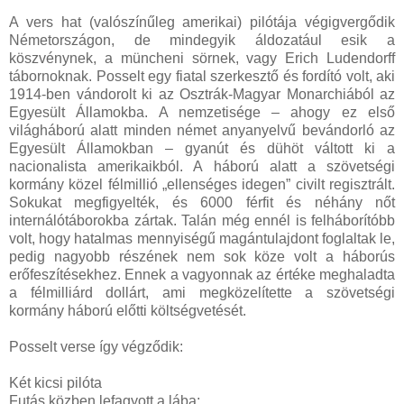
A vers hat (valószínűleg amerikai) pilótája végigvergődik
Németországon, de mindegyik áldozatául esik a
köszvénynek, a müncheni sörnek, vagy Erich Ludendorff
tábornoknak. Posselt egy fiatal szerkesztő és fordító volt, aki
1914-ben vándorolt ki az Osztrák-Magyar Monarchiából az
Egyesült Államokba. A nemzetisége – ahogy ez első
világháború alatt minden német anyanyelvű bevándorló az
Egyesült Államokban – gyanút és dühöt váltott ki a
nacionalista amerikaikból. A háború alatt a szövetségi
kormány közel félmillió „ellenséges idegen” civilt regisztrált.
Sokukat megfigyelték, és 6000 férfit és néhány nőt
internálótáborokba zártak. Talán még ennél is felháborítóbb
volt, hogy hatalmas mennyiségű magántulajdont foglaltak le,
pedig nagyobb részének nem sok köze volt a háborús
erőfeszítésekhez. Ennek a vagyonnak az értéke meghaladta
a félmilliárd dollárt, ami megközelítette a szövetségi
kormány háború előtti költségvetését.
Posselt verse így végződik:
Két kicsi pilóta
Futás közben lefagyott a lába;