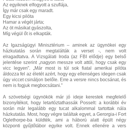
Az egyiknek elfogyott a szuflája,
Így már csak egy maradt.
Egy kicsi pilóta
Hamar a végét járta;
Az öt másikat gyászolta,
Míg végül őt is elkapták.
Az Igazságügyi Minisztérium – aminek az ügynökei egy
házkutatás során megtalálták a verset -, nem volt
elragadtatva. A Vizsgálati Iroda (az FBI elődje) egy belső
jelentése szerint „nagyon messze volt attól, hogy csak egy
vicc legyen”. „Már most is túl sok fiatal amerikai pilóta
áldozza fel az életét azért, hogy egy ellenséges idegen csak
úgy viccet csináljon belőle. Erre a versre nincs bocsánat, és
nem is fogjuk megbocsátani.”
A szövetségi ügynökök már jó ideje kerestek megfelelő
bizonyítékot, hogy letartóztathassák Posselt: a korábbi év
során már legalább egy tucat alkalommal tartottak nála
házkutatás. Most, hogy végre találtak egyet, a Gerorgia-i Fort
Oglethorpe-ba küldték, ami a háború alatt épült négy
központi gyűjtőtábor egyike volt. Ennek ellenére a vers