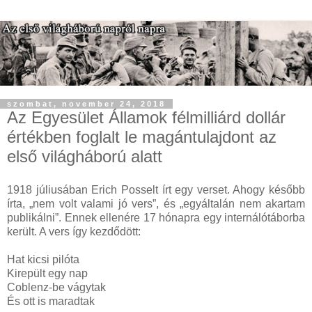
szombat, november 24, 2018
Az Egyesület Államok félmilliárd dollár
értékben foglalt le magántulajdont az
első világháború alatt
1918 júliusában Erich Posselt írt egy verset. Ahogy később
írta, „nem volt valami jó vers”, és „egyáltalán nem akartam
publikálni”. Ennek ellenére 17 hónapra egy internálótáborba
került. A vers így kezdődött:
Hat kicsi pilóta
Kirepült egy nap
Coblenz-be vágytak
És ott is maradtak