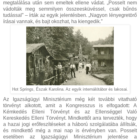
megtalálása után sem emeltek ellene vádat. „Posselt nem
vádolták meg semmilyen összeesküvéssel, csak bűnös
tudással” – írták az egyik jelentésben. „Nagyon lényegretörő
írásai vannak, és bajt okozhat, ha kiengedik.”
Hot Springs, Észak Karolina. Az egyik internálótábor és lakosai.
Az Igazságügyi Minisztérium még két további vitatható
törvényt alkotott, amit a Kongresszus is elfogadott: A
Kémkedés Elleni Törvényt és az Ellenséggel Való
Kereskedés Elleni Törvényt. Mindkettőt arra tervezték, hogy
a hazai jogi erőfeszítéseket a háború szolgálatába állítsák,
és mindkettő még a mai nap is érvényben van. Posselt
esetében az Igazságügyi Minisztérium jelentése a