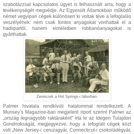
szabotázzsal kapcsolatos ügyet is felhasznált arra, hogy a
tevékenységét megvédje. Az Egyesült Államokban működő
német vegyipari cégek különösen ki voltak téve a lefoglalás
veszélyének: nem csak fontos anyagokat vonhattak el a
hadiipartól, hanem elméletben robbanóanyagokat is
gyárthattak.
Zenészek a Hot Springs-i táborban.
Palmer hivatala rendkívüli hatalommal rendelkezett. A
Munsey’s Magazine-ban megjelent riport szerint Palmer az
„ország legnagyobb raktáraként” írta le az Idegen Tulajdon
Gondnokságát, megjegyezve, hogy a lefoglalt cégek közt
volt „New Jersey-i ceruzagyár, Connecticut-i csokoládégyár,