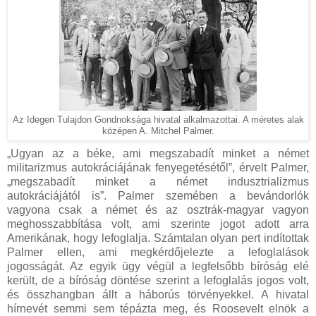
Az Idegen Tulajdon Gondnoksága hivatal alkalmazottai. A méretes alak
középen A. Mitchel Palmer.
„Ugyan az a béke, ami megszabadít minket a német
militarizmus autokráciájának fenyegetésétől”, érvelt Palmer,
„megszabadít minket a német indusztrializmus
autokráciájától is”. Palmer szemében a bevándorlók
vagyona csak a német és az osztrák-magyar vagyon
meghosszabbítása volt, ami szerinte jogot adott arra
Amerikának, hogy lefoglalja. Számtalan olyan pert indítottak
Palmer ellen, ami megkérdőjelezte a lefoglalások
jogosságát. Az egyik ügy végül a legfelsőbb bíróság elé
került, de a bíróság döntése szerint a lefoglalás jogos volt,
és összhangban állt a háborús törvényekkel. A hivatal
hírnevét semmi sem tépázta meg, és Roosevelt elnök a