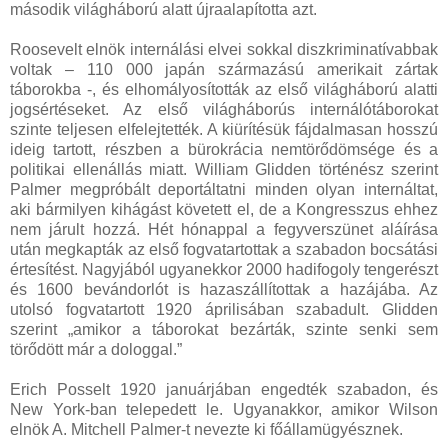
második világháború alatt újraalapította azt.
Roosevelt elnök internálási elvei sokkal diszkriminatívabbak
voltak – 110 000 japán származású amerikait zártak
táborokba -, és elhomályosították az első világháború alatti
jogsértéseket. Az első világháborús internálótáborokat
szinte teljesen elfelejtették. A kiürítésük fájdalmasan hosszú
ideig tartott, részben a bürokrácia nemtörődömsége és a
politikai ellenállás miatt. William Glidden történész szerint
Palmer megpróbált deportáltatni minden olyan internáltat,
aki bármilyen kihágást követett el, de a Kongresszus ehhez
nem járult hozzá. Hét hónappal a fegyverszünet aláírása
után megkapták az első fogvatartottak a szabadon bocsátási
értesítést. Nagyjából ugyanekkor 2000 hadifogoly tengerészt
és 1600 bevándorlót is hazaszállítottak a hazájába. Az
utolsó fogvatartott 1920 áprilisában szabadult. Glidden
szerint „amikor a táborokat bezárták, szinte senki sem
törődött már a dologgal.”
Erich Posselt 1920 januárjában engedték szabadon, és
New York-ban telepedett le. Ugyanakkor, amikor Wilson
elnök A. Mitchell Palmer-t nevezte ki főállamügyésznek.