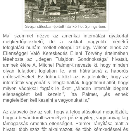
Svájci stílusban épített házikó Hot Springs-ben.
Mai szemmel nézve az amerikai internálási gyakorlat
megkérdőjelezhető, de a sokkal nagyobb mértékű
lefoglalási hullám mellett eltörpül az ügy. Wilson elnök az
Ellenséggel Való Kereskedés Elleni Törvény értelmében
létrehozta az „Idegen Tulajdon Gondnoksága” hivatalt,
aminek élére A. Mitchel Palmer-t nevezte ki, hogy minden
olyan tulajdont foglaljon le, ami hátráltatná a háborús
erőfeszítéseket. Ez többek közt azt is jelentette, hogy az
internáltak vagyonát is lefoglalhatták, függetlenül attól, hogy
milyen vádakkal fogták le őket. „Minden internált idegent
ellenségként kell kezelni”, írta Palmer, „és ennek
megfelelően kell kezelni a vagyonukat is.”
Az alapvető érv az volt, hogy a lefoglalásokkal megelőzték,
hogy a bevándorolt személyek pénzügyileg, vagy anyagilag
támogassák Amerika ellenségeit. Palmer irányítása alatt a
hivatal több száz főt alkalmazott, és több kémkedéssel és