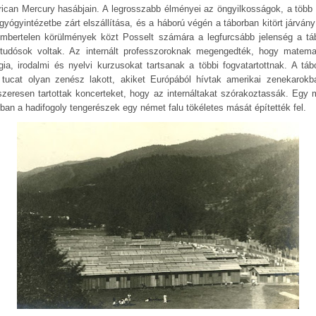
ican Mercury hasábjain. A legrosszabb élményei az öngyilkosságok, a több 
gyógyintézetbe zárt elszállítása, és a háború végén a táborban kitört járvány 
mbertelen körülmények közt Posselt számára a legfurcsább jelenség a tá
 tudósok voltak. Az internált professzoroknak megengedték, hogy matemat
ógia, irodalmi és nyelvi kurzusokat tartsanak a többi fogvatartottnak. A táb
 tucat olyan zenész lakott, akiket Európából hívtak amerikai zenekarokb
szeresen tartottak koncerteket, hogy az internáltakat szórakoztassák. Egy 
rban a hadifogoly tengerészek egy német falu tökéletes mását építették fel.