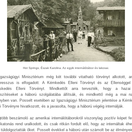
Hot Springs, Észak Karolina. Az egyik internálótábor és lakosai.
gazságügyi Minisztérium még két további vitatható törvényt alkotott, a
resszus is elfogadott: A Kémkedés Elleni Törvényt és az Ellenséggel
skedés Elleni Törvényt. Mindkettőt arra tervezték, hogy a hazai
eszítéseket a háború szolgálatába állítsák, és mindkettő még a mai n
nyben van. Posselt esetében az Igazságügyi Minisztérium jelentése a Kém
i Törvényre hivatkozott, és a javasolta, hogy a háború végéig internálják.
gtöbb beszámoló az amerikai internálótáborokról viszonylag pozitív képet fes
 katonás rend uralkodott, és csak ritkán fordult elő, hogy az internáltak éhe
 túldolgoztatták őket. Posselt évekkel a háború után számolt be az élményeir