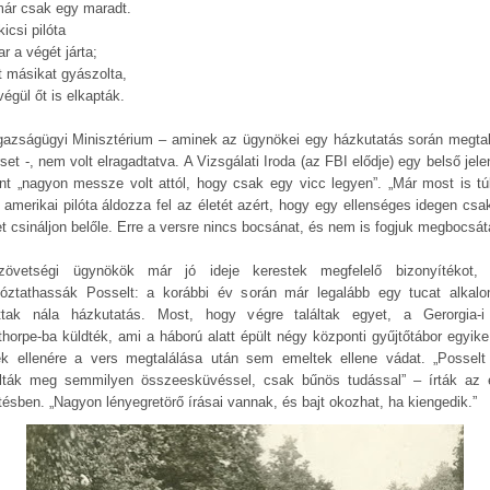
már csak egy maradt.
icsi pilóta
r a végét járta;
t másikat gyászolta,
égül őt is elkapták.
gazságügyi Minisztérium – aminek az ügynökei egy házkutatás során megtal
set -, nem volt elragadtatva. A Vizsgálati Iroda (az FBI elődje) egy belső jel
int „nagyon messze volt attól, hogy csak egy vicc legyen”. „Már most is tú
al amerikai pilóta áldozza fel az életét azért, hogy egy ellenséges idegen csa
et csináljon belőle. Erre a versre nincs bocsánat, és nem is fogjuk megbocsát
övetségi ügynökök már jó ideje kerestek megfelelő bizonyítékot,
rtóztathassák Posselt: a korábbi év során már legalább egy tucat alkal
ottak nála házkutatás. Most, hogy végre találtak egyet, a Gerorgia-i
thorpe-ba küldték, ami a háború alatt épült négy központi gyűjtőtábor egyike 
k ellenére a vers megtalálása után sem emeltek ellene vádat. „Possel
lták meg semmilyen összeesküvéssel, csak bűnös tudással” – írták az 
ntésben. „Nagyon lényegretörő írásai vannak, és bajt okozhat, ha kiengedik.”