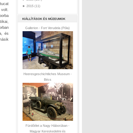
tucat
►
2015
(11)
volt.
borba
KIÁLLÍTÁSOK ÉS MÚZEUMOK
ikai,
orban
Gallerion - Fort Verudela (Póla)
a, és
másik
Heeresgeschichtliches Museum -
Bécs
Fürdőélet a Nagy Háborúban -
Magyar Kereskedelmi és