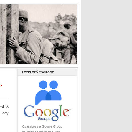
LEVELEZŐ CSOPORT
e
mi jó
a egy
Csatlakozz a Google Group