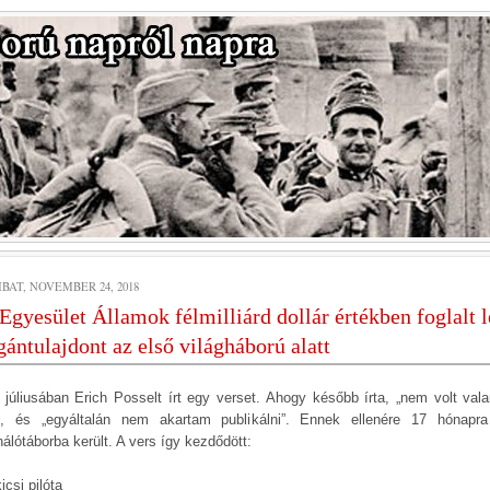
BAT, NOVEMBER 24, 2018
Egyesület Államok félmilliárd dollár értékben foglalt l
ántulajdont az első világháború alatt
 júliusában Erich Posselt írt egy verset. Ahogy később írta, „nem volt vala
”, és „egyáltalán nem akartam publikálni”. Ennek ellenére 17 hónapr
nálótáborba került. A vers így kezdődött:
icsi pilóta