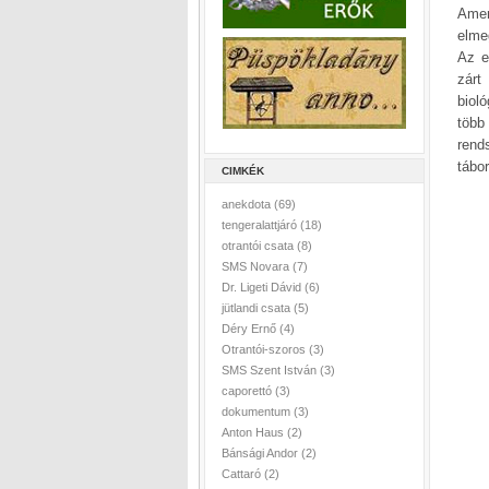
Amer
elme
Az e
zárt
biol
több
rend
tábo
CIMKÉK
anekdota
(69)
tengeralattjáró
(18)
otrantói csata
(8)
SMS Novara
(7)
Dr. Ligeti Dávid
(6)
jütlandi csata
(5)
Déry Ernő
(4)
Otrantói-szoros
(3)
SMS Szent István
(3)
caporettó
(3)
dokumentum
(3)
Anton Haus
(2)
Bánsági Andor
(2)
Cattaró
(2)