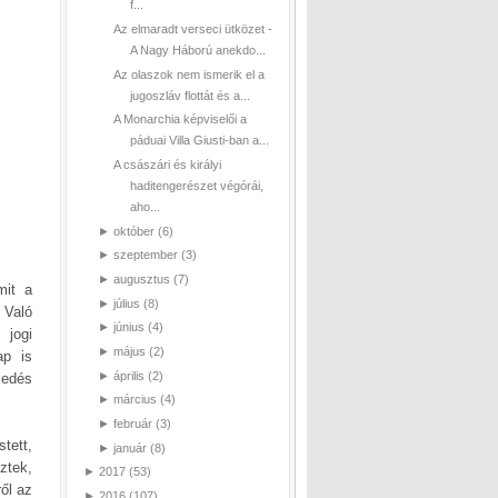
f...
Az elmaradt verseci ütközet -
A Nagy Háború anekdo...
Az olaszok nem ismerik el a
jugoszláv flottát és a...
A Monarchia képviselői a
páduai Villa Giusti-ban a...
A császári és királyi
haditengerészet végórái,
aho...
►
október
(6)
►
szeptember
(3)
►
augusztus
(7)
mit a
►
július
(8)
 Való
►
június
(4)
 jogi
►
május
(2)
ap is
►
április
(2)
kedés
►
március
(4)
►
február
(3)
tett,
►
január
(8)
ztek,
►
2017
(53)
ől az
►
2016
(107)