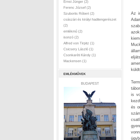
Ernst Jünger
(2)
Ferenc József
(2)
Az i
Szuborits Róbert
(2)
Adam
császári és királyi haditengerészet
szab
(2)
emlékmű
(2)
azok
isonzó
(2)
kiem
Alfred von Tirpitz
(1)
Muck
Csicsery László
(1)
álla
Csonkaréti Károly
(1)
eljá
Mackensen
(1)
amer
küldt
EMLÉKMŰVEK
Term
BUDAPEST
tábo
is v
kezd
és o
szám
csat
gyer
vonn
ügybe