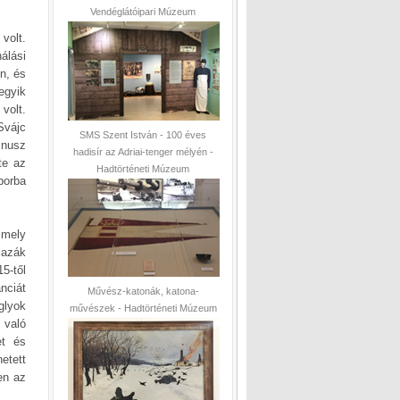
Vendéglátóipari Múzeum
volt.
álási
n, és
egyik
volt.
Svájc
SMS Szent István - 100 éves
mnusz
hadisír az Adriai-tenger mélyén -
te az
Hadtörténeti Múzeum
borba
 mely
lazák
5-től
nciát
Művész-katonák, katona-
glyok
művészek - Hadtörténeti Múzeum
 való
et és
etett
en az