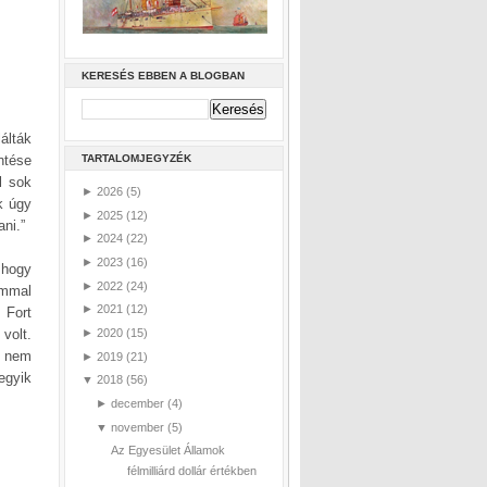
KERESÉS EBBEN A BLOGBAN
álták
entése
TARTALOMJEGYZÉK
l sok
►
2026
(5)
k úgy
►
2025
(12)
ani.”
►
2024
(22)
►
2023
(16)
 hogy
►
2022
(24)
ommal
►
2021
(12)
 Fort
volt.
►
2020
(15)
t nem
►
2019
(21)
egyik
▼
2018
(56)
►
december
(4)
▼
november
(5)
Az Egyesület Államok
félmilliárd dollár értékben