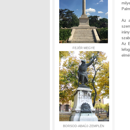
milye
Palm
Az a
szem
irán
szab
Az E
FEJÉR MEGYE
lefo
elmé
BORSOD-ABAÚJ-ZEMPLÉN