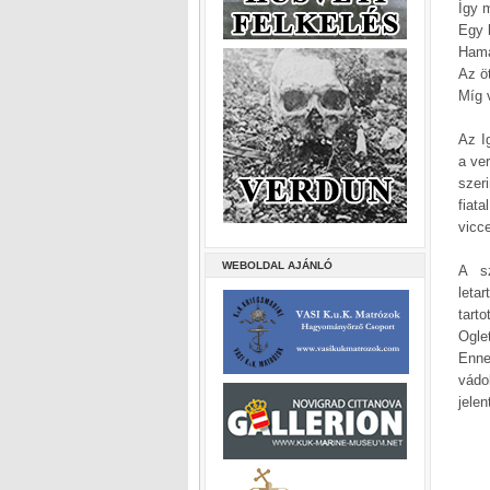
Így 
Egy k
Hama
Az ö
Míg v
Az I
a ver
szer
fiat
vicc
WEBOLDAL AJÁNLÓ
A sz
leta
tart
Ogle
Enne
vádo
jele