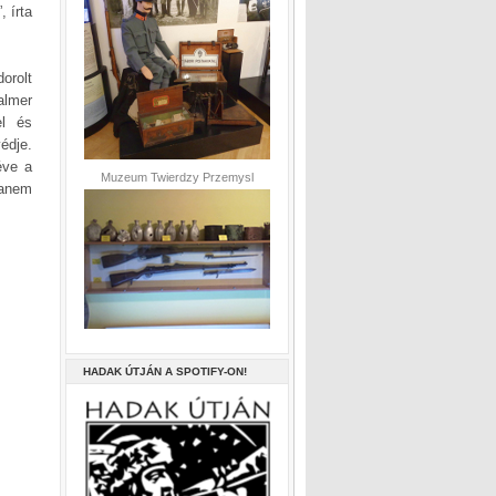
, írta
orolt
almer
el és
édje.
éve a
Muzeum Twierdzy Przemysl
hanem
HADAK ÚTJÁN A SPOTIFY-ON!