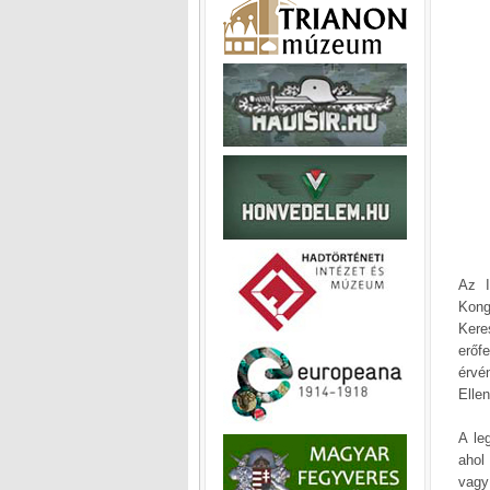
Az I
Kong
Kere
erőf
érvé
Ellen
A le
ahol
vagy