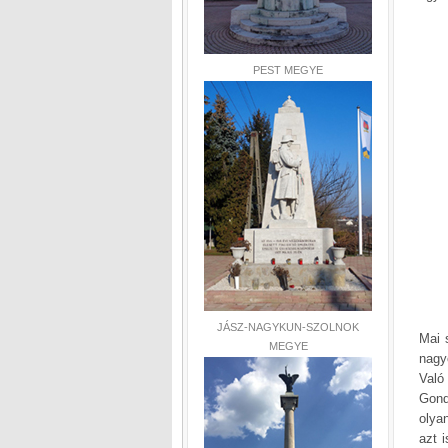
PEST MEGYE
JÁSZ-NAGYKUN-SZOLNOK
Mai 
MEGYE
nagy
Való
Gond
olya
azt i