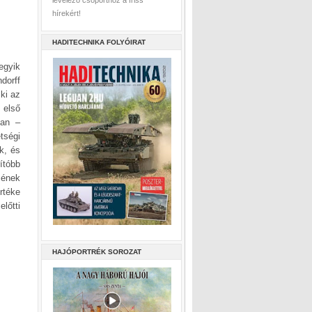
levelező csoporthoz a friss
hírekért!
HADITECHNIKA FOLYÓIRAT
egyik
dorff
 ki az
 első
ban –
tségi
ék, és
ítóbb
zének
rtéke
lőtti
HAJÓPORTRÉK SOROZAT