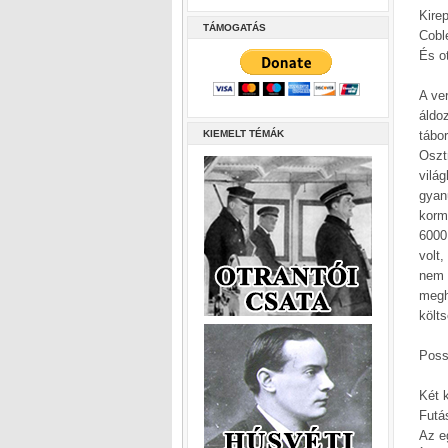
Kire
TÁMOGATÁS
Cobl
És o
A ve
áldo
KIEMELT TÉMÁK
tábor
Oszt
vilá
gyan
kormá
6000
volt
nem 
megh
költ
Poss
Két k
Futá
Az eg