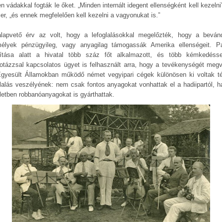
n vádakkal fogták le őket. „Minden internált idegent ellenségként kell kezelni”
er, „és ennek megfelelően kell kezelni a vagyonukat is.”
lapvető érv az volt, hogy a lefoglalásokkal megelőzték, hogy a bevánd
élyek pénzügyileg, vagy anyagilag támogassák Amerika ellenségeit. P
yítása alatt a hivatal több száz főt alkalmazott, és több kémkedéss
otázzsal kapcsolatos ügyet is felhasznált arra, hogy a tevékenységét megv
gyesült Államokban működő német vegyipari cégek különösen ki voltak t
glalás veszélyének: nem csak fontos anyagokat vonhattak el a hadiipartól, 
letben robbanóanyagokat is gyárthattak.