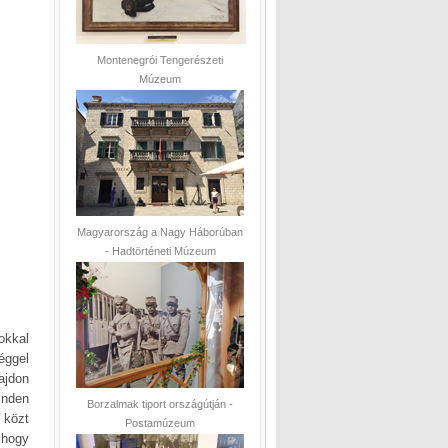
Montenegrói Tengerészeti
Múzeum
Magyarország a Nagy Háborúban
- Hadtörténeti Múzeum
okkal
éggel
ajdon
inden
Borzalmak tiport országútján -
 közt
Postamúzeum
, hogy