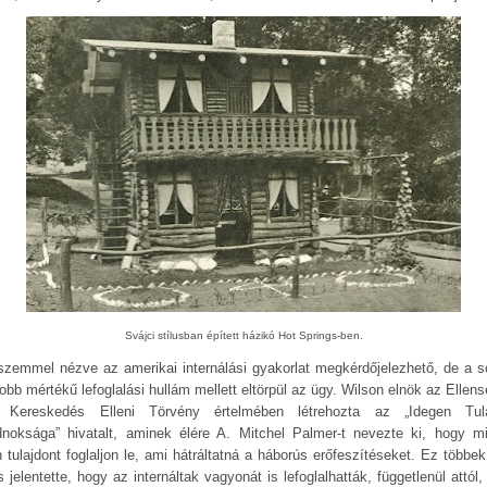
Svájci stílusban épített házikó Hot Springs-ben.
szemmel nézve az amerikai internálási gyakorlat megkérdőjelezhető, de a s
obb mértékű lefoglalási hullám mellett eltörpül az ügy. Wilson elnök az Ellens
 Kereskedés Elleni Törvény értelmében létrehozta az „Idegen Tul
noksága” hivatalt, aminek élére A. Mitchel Palmer-t nevezte ki, hogy m
n tulajdont foglaljon le, ami hátráltatná a háborús erőfeszítéseket. Ez többek
s jelentette, hogy az internáltak vagyonát is lefoglalhatták, függetlenül attól