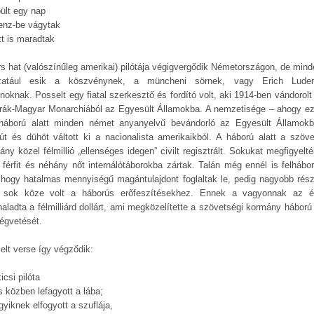
pült egy nap
enz-be vágytak
tt is maradtak
rs hat (valószínűleg amerikai) pilótája végigvergődik Németországon, de mind
zatául esik a köszvénynek, a müncheni sörnek, vagy Erich Luden
noknak. Posselt egy fiatal szerkesztő és fordító volt, aki 1914-ben vándorolt
rák-Magyar Monarchiából az Egyesült Államokba. A nemzetisége – ahogy ez
gháború alatt minden német anyanyelvű bevándorló az Egyesült Államok
út és dühöt váltott ki a nacionalista amerikaikból. A háború alatt a szöve
ny közel félmillió „ellenséges idegen” civilt regisztrált. Sokukat megfigyelt
 férfit és néhány nőt internálótáborokba zártak. Talán még ennél is felhábor
, hogy hatalmas mennyiségű magántulajdont foglaltak le, pedig nagyobb rés
sok köze volt a háborús erőfeszítésekhez. Ennek a vagyonnak az é
aladta a félmilliárd dollárt, ami megközelítette a szövetségi kormány háború e
ségvetését.
elt verse így végződik:
icsi pilóta
s közben lefagyott a lába;
yiknek elfogyott a szuflája,