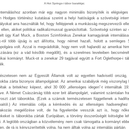
A Hot Springs-i tábor barakkjai.
nternáláshoz azonban már egy nagyon minimális bizonyíték is elégséges 
 Hodges történész kutatásai szerint a helyi hatóságok a szövetségi intern
ályokat arra használták fel, hogy fellépjenek a munkásság megszervezői elle
 ellen, akiket politikai radikalizmussal gyanúsítottak. Szövetségi szinten az 
elt ügy Karl Muck, a Bostoni Szimfónikus Zenekar karnagyának internálása 
-ról több újság is azt állította, hogy német hazafi, holott a semleges 
mpolgára volt. Azzal is megvádolták, hogy nem volt hajlandó az amerikai hi
tszására (ez a vád később megdőlt), és a szerelmes leveleiben becsmérel
ikai kormányt. Muck-ot a zenekar 29 tagjával együtt a Fort Oglethorpe-i tá
ék.
észetesen nem az Egyesült Államok volt az egyetlen hadviselő ország,
rokba zárta bizonyos állampolgárait. Az amerikai szabályok még viszonylag 
oltak a britekhez képest, ahol 30 000 „ellenséges idegen”-t internáltak 191
ve. A Német Császárság több ezer brit állampolgárt, valamint számtalan fra
roszt zárt táborokba. (Ezek a számok természetesen függetlenek a hadifo
aitól.) Az internálás célja a kémkedés és az ellenséges hadsereghez
lakozás megelőzése volt, de ha figyelembe vesszük azt is, hogy nők
ekeket is táborokba zártak Európában, a törvény ésszerűségét kétségbe leh
i. A legtöbb országban a közvélemény nem csak támogatta a kormányt ebb
n, de rá is kényszerítették volna, ha nem álltak volna az internálás pártján.