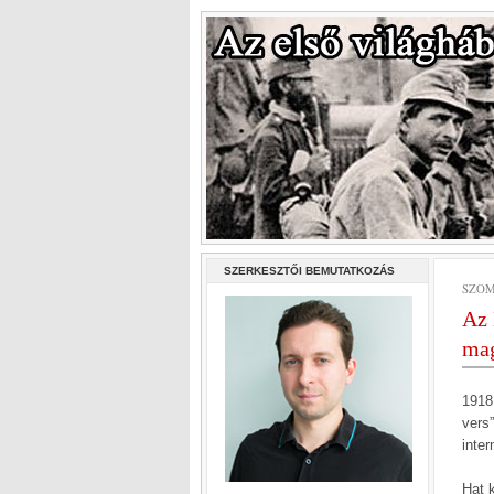
SZERKESZTŐI BEMUTATKOZÁS
SZOM
Az 
mag
1918
vers
inter
Hat k