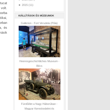
tucat
►
2015
(11)
volt.
borba
KIÁLLÍTÁSOK ÉS MÚZEUMOK
ikai,
orban
Gallerion - Fort Verudela (Póla)
a, és
másik
Heeresgeschichtliches Museum -
Bécs
Fürdőélet a Nagy Háborúban -
Magyar Kereskedelmi és