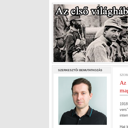
SZERKESZTŐI BEMUTATKOZÁS
SZOM
Az 
mag
1918
vers
inter
Hat k