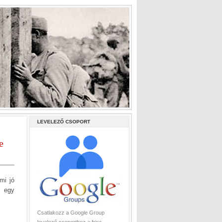
LEVELEZŐ CSOPORT
e
mi jó
a egy
Csatlakozz a Google Group