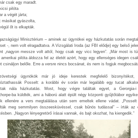
már csak egy maradt.
icsi pilóta
r a végét járta;
t másikat gyászolta,
égül őt is elkapták.
gazságügyi Minisztérium – aminek az ügynökei egy házkutatás során megtal
set -, nem volt elragadtatva. A Vizsgálati Iroda (az FBI elődje) egy belső jel
int „nagyon messze volt attól, hogy csak egy vicc legyen”. „Már most is tú
al amerikai pilóta áldozza fel az életét azért, hogy egy ellenséges idegen csa
et csináljon belőle. Erre a versre nincs bocsánat, és nem is fogjuk megbocsát
övetségi ügynökök már jó ideje kerestek megfelelő bizonyítékot,
rtóztathassák Posselt: a korábbi év során már legalább egy tucat alkal
ottak nála házkutatás. Most, hogy végre találtak egyet, a Gerorgia-i
thorpe-ba küldték, ami a háború alatt épült négy központi gyűjtőtábor egyike 
k ellenére a vers megtalálása után sem emeltek ellene vádat. „Possel
lták meg semmilyen összeesküvéssel, csak bűnös tudással” – írták az 
ntésben. „Nagyon lényegretörő írásai vannak, és bajt okozhat, ha kiengedik.”