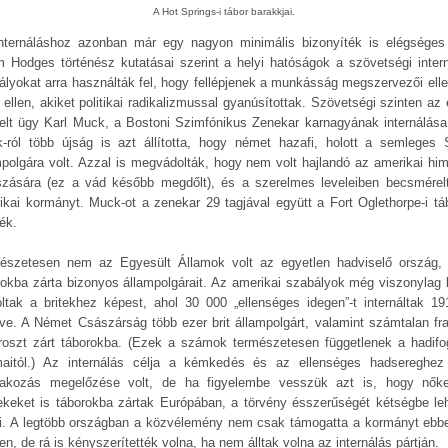
A Hot Springs-i tábor barakkjai.
nternáláshoz azonban már egy nagyon minimális bizonyíték is elégséges 
 Hodges történész kutatásai szerint a helyi hatóságok a szövetségi intern
ályokat arra használták fel, hogy fellépjenek a munkásság megszervezői elle
 ellen, akiket politikai radikalizmussal gyanúsítottak. Szövetségi szinten az 
elt ügy Karl Muck, a Bostoni Szimfónikus Zenekar karnagyának internálása 
-ról több újság is azt állította, hogy német hazafi, holott a semleges 
mpolgára volt. Azzal is megvádolták, hogy nem volt hajlandó az amerikai hi
tszására (ez a vád később megdőlt), és a szerelmes leveleiben becsmérel
ikai kormányt. Muck-ot a zenekar 29 tagjával együtt a Fort Oglethorpe-i tá
ék.
észetesen nem az Egyesült Államok volt az egyetlen hadviselő ország,
rokba zárta bizonyos állampolgárait. Az amerikai szabályok még viszonylag 
oltak a britekhez képest, ahol 30 000 „ellenséges idegen”-t internáltak 191
ve. A Német Császárság több ezer brit állampolgárt, valamint számtalan fra
roszt zárt táborokba. (Ezek a számok természetesen függetlenek a hadifo
aitól.) Az internálás célja a kémkedés és az ellenséges hadsereghez
lakozás megelőzése volt, de ha figyelembe vesszük azt is, hogy nők
ekeket is táborokba zártak Európában, a törvény ésszerűségét kétségbe leh
i. A legtöbb országban a közvélemény nem csak támogatta a kormányt ebb
n, de rá is kényszerítették volna, ha nem álltak volna az internálás pártján.