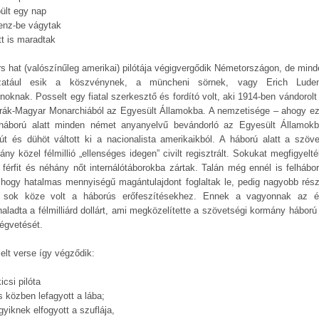
pült egy nap
enz-be vágytak
tt is maradtak
rs hat (valószínűleg amerikai) pilótája végigvergődik Németországon, de mind
zatául esik a köszvénynek, a müncheni sörnek, vagy Erich Luden
noknak. Posselt egy fiatal szerkesztő és fordító volt, aki 1914-ben vándorolt
rák-Magyar Monarchiából az Egyesült Államokba. A nemzetisége – ahogy ez
gháború alatt minden német anyanyelvű bevándorló az Egyesült Államok
út és dühöt váltott ki a nacionalista amerikaikból. A háború alatt a szöve
ny közel félmillió „ellenséges idegen” civilt regisztrált. Sokukat megfigyelt
 férfit és néhány nőt internálótáborokba zártak. Talán még ennél is felhábor
, hogy hatalmas mennyiségű magántulajdont foglaltak le, pedig nagyobb rés
sok köze volt a háborús erőfeszítésekhez. Ennek a vagyonnak az é
aladta a félmilliárd dollárt, ami megközelítette a szövetségi kormány háború e
ségvetését.
elt verse így végződik:
icsi pilóta
s közben lefagyott a lába;
yiknek elfogyott a szuflája,