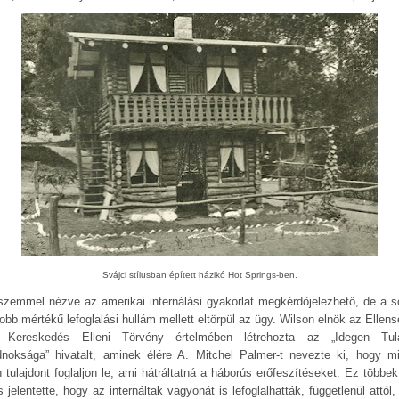
Svájci stílusban épített házikó Hot Springs-ben.
szemmel nézve az amerikai internálási gyakorlat megkérdőjelezhető, de a s
obb mértékű lefoglalási hullám mellett eltörpül az ügy. Wilson elnök az Ellens
 Kereskedés Elleni Törvény értelmében létrehozta az „Idegen Tul
noksága” hivatalt, aminek élére A. Mitchel Palmer-t nevezte ki, hogy m
n tulajdont foglaljon le, ami hátráltatná a háborús erőfeszítéseket. Ez többek
s jelentette, hogy az internáltak vagyonát is lefoglalhatták, függetlenül attól