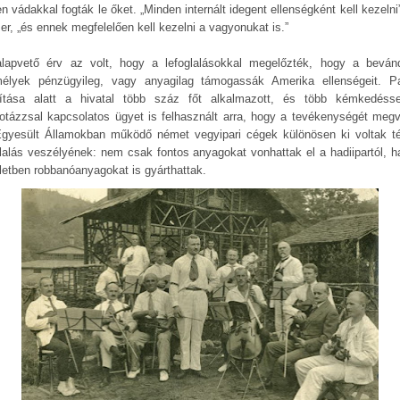
n vádakkal fogták le őket. „Minden internált idegent ellenségként kell kezelni”
er, „és ennek megfelelően kell kezelni a vagyonukat is.”
lapvető érv az volt, hogy a lefoglalásokkal megelőzték, hogy a bevánd
élyek pénzügyileg, vagy anyagilag támogassák Amerika ellenségeit. P
yítása alatt a hivatal több száz főt alkalmazott, és több kémkedéss
otázzsal kapcsolatos ügyet is felhasznált arra, hogy a tevékenységét megv
gyesült Államokban működő német vegyipari cégek különösen ki voltak t
glalás veszélyének: nem csak fontos anyagokat vonhattak el a hadiipartól, 
letben robbanóanyagokat is gyárthattak.