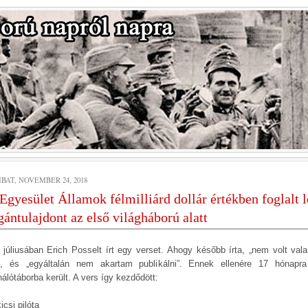
BAT, NOVEMBER 24, 2018
Egyesület Államok félmilliárd dollár értékben foglalt l
ántulajdont az első világháború alatt
 júliusában Erich Posselt írt egy verset. Ahogy később írta, „nem volt vala
”, és „egyáltalán nem akartam publikálni”. Ennek ellenére 17 hónapr
nálótáborba került. A vers így kezdődött:
icsi pilóta