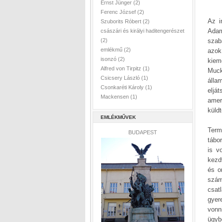
Ernst Jünger
(2)
Ferenc József
(2)
Az i
Szuborits Róbert
(2)
Adam
császári és királyi haditengerészet
szab
(2)
emlékmű
(2)
azok
isonzó
(2)
kiem
Alfred von Tirpitz
(1)
Muck
Csicsery László
(1)
álla
Csonkaréti Károly
(1)
eljá
Mackensen
(1)
amer
küldt
EMLÉKMŰVEK
Term
BUDAPEST
tábo
is v
kezd
és o
szám
csat
gyer
vonn
ügybe