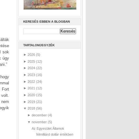
KERESÉS EBBEN A BLOGBAN
álták
entése
TARTALOMJEGYZÉK
l sok
►
2026
(5)
k úgy
►
2025
(12)
ani.”
►
2024
(22)
►
2023
(16)
 hogy
►
2022
(24)
ommal
►
2021
(12)
 Fort
volt.
►
2020
(15)
t nem
►
2019
(21)
egyik
▼
2018
(56)
►
december
(4)
▼
november
(5)
Az Egyesület Államok
félmilliárd dollár értékben