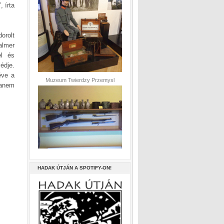
, írta
orolt
almer
el és
édje.
éve a
Muzeum Twierdzy Przemysl
hanem
HADAK ÚTJÁN A SPOTIFY-ON!