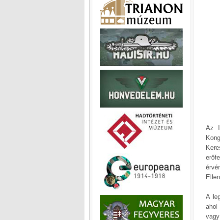
Az I
Kong
Kere
erőf
érvé
Ellen
A le
ahol
vagy