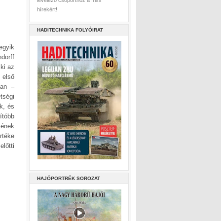
levelező csoporthoz a friss
hírekért!
HADITECHNIKA FOLYÓIRAT
egyik
dorff
 ki az
 első
ban –
tségi
ék, és
ítóbb
zének
rtéke
lőtti
HAJÓPORTRÉK SOROZAT