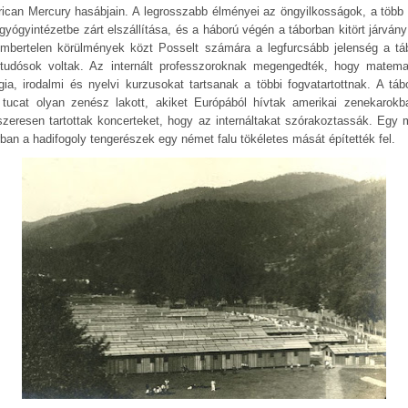
ican Mercury hasábjain. A legrosszabb élményei az öngyilkosságok, a több 
gyógyintézetbe zárt elszállítása, és a háború végén a táborban kitört járvány 
mbertelen körülmények közt Posselt számára a legfurcsább jelenség a tá
 tudósok voltak. Az internált professzoroknak megengedték, hogy matemat
ógia, irodalmi és nyelvi kurzusokat tartsanak a többi fogvatartottnak. A táb
 tucat olyan zenész lakott, akiket Európából hívtak amerikai zenekarokb
szeresen tartottak koncerteket, hogy az internáltakat szórakoztassák. Egy 
rban a hadifogoly tengerészek egy német falu tökéletes mását építették fel.