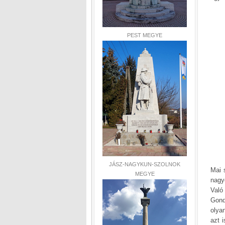
PEST MEGYE
JÁSZ-NAGYKUN-SZOLNOK
Mai 
MEGYE
nagy
Való
Gond
olya
azt i