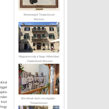
Montenegrói Tengerészeti
Múzeum
Magyarország a Nagy Háborúban
- Hadtörténeti Múzeum
okkal
éggel
ajdon
inden
Borzalmak tiport országútján -
 közt
Postamúzeum
, hogy