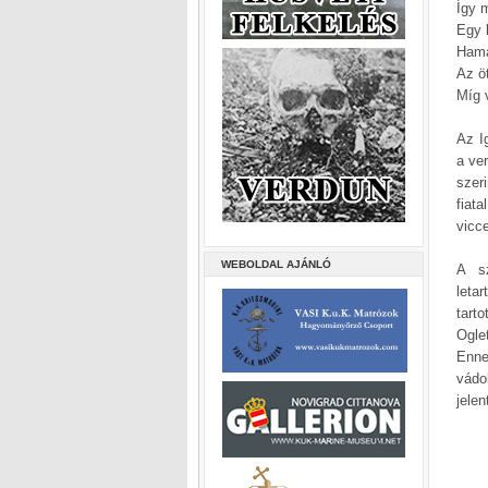
Így 
Egy k
Hama
Az ö
Míg v
Az I
a ver
szer
fiat
vicc
WEBOLDAL AJÁNLÓ
A sz
leta
tart
Ogle
Enne
vádo
jele