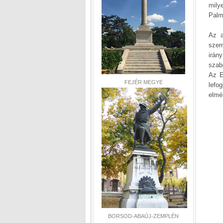
milye
Palm
Az a
szem
irán
szab
Az E
FEJÉR MEGYE
lefo
elmé
BORSOD-ABAÚJ-ZEMPLÉN