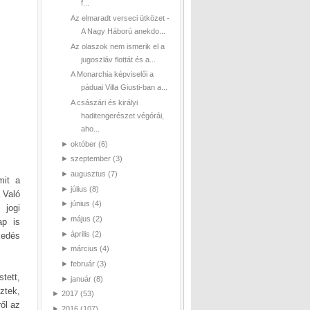
f...
Az elmaradt verseci ütközet -
A Nagy Háború anekdo...
Az olaszok nem ismerik el a
jugoszláv flottát és a...
A Monarchia képviselői a
páduai Villa Giusti-ban a...
A császári és királyi
haditengerészet végórái,
aho...
►
október
(6)
►
szeptember
(3)
►
augusztus
(7)
mit a
►
július
(8)
 Való
►
június
(4)
 jogi
►
május
(2)
ap is
►
április
(2)
kedés
►
március
(4)
►
február
(3)
tett,
►
január
(8)
ztek,
►
2017
(53)
ől az
►
2016
(107)