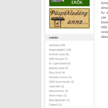
Amer
elme
Az e
zárt
biol
több
rend
tábo
CIMKÉK
anekdota
(69)
tengeralattjáró
(18)
otrantói csata
(8)
SMS Novara
(7)
Dr. Ligeti Dávid
(6)
jütlandi csata
(5)
Déry Ernő
(4)
Otrantói-szoros
(3)
SMS Szent István
(3)
caporettó
(3)
dokumentum
(3)
Anton Haus
(2)
Bánsági Andor
(2)
Cattaró
(2)