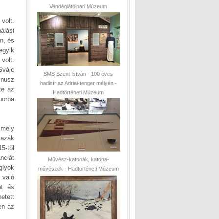
Vendéglátóipari Múzeum
volt.
álási
n, és
egyik
volt.
Svájc
SMS Szent István - 100 éves
mnusz
hadisír az Adriai-tenger mélyén -
te az
Hadtörténeti Múzeum
borba
 mely
lazák
5-től
nciát
Művész-katonák, katona-
glyok
művészek - Hadtörténeti Múzeum
 való
et és
etett
en az