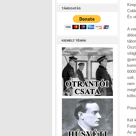
Kire
TÁMOGATÁS
Cobl
És o
A ve
áldo
KIEMELT TÉMÁK
tábor
Oszt
vilá
gyan
kormá
6000
volt
nem 
megh
költ
Poss
Két k
Futá
Az eg