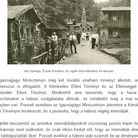
Hot Springs, Észak Karolina. Az egyik internálótábor és lakosai.
gazságügyi Minisztérium még két további vitatható törvényt alkotott, a
resszus is elfogadott: A Kémkedés Elleni Törvényt és az Ellenséggel
skedés Elleni Törvényt. Mindkettőt arra tervezték, hogy a hazai
eszítéseket a háború szolgálatába állítsák, és mindkettő még a mai n
nyben van. Posselt esetében az Igazságügyi Minisztérium jelentése a Kém
i Törvényre hivatkozott, és a javasolta, hogy a háború végéig internálják.
gtöbb beszámoló az amerikai internálótáborokról viszonylag pozitív képet fes
 katonás rend uralkodott, és csak ritkán fordult elő, hogy az internáltak éhe
 túldolgoztatták őket. Posselt évekkel a háború után számolt be az élményeir