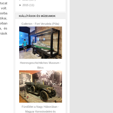
tucat
►
2015
(11)
volt.
borba
KIÁLLÍTÁSOK ÉS MÚZEUMOK
ikai,
orban
Gallerion - Fort Verudela (Póla)
a, és
másik
Heeresgeschichtliches Museum -
Bécs
Fürdőélet a Nagy Háborúban -
Magyar Kereskedelmi és