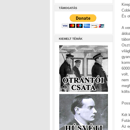
Kire
TÁMOGATÁS
Cobl
És o
A ve
áldo
KIEMELT TÉMÁK
tábor
Oszt
vilá
gyan
kormá
6000
volt
nem 
megh
költ
Poss
Két k
Futá
Az eg