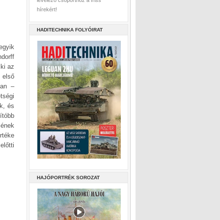
levelező csoporthoz a friss
hírekért!
HADITECHNIKA FOLYÓIRAT
egyik
dorff
 ki az
 első
ban –
tségi
ék, és
ítóbb
zének
rtéke
lőtti
HAJÓPORTRÉK SOROZAT