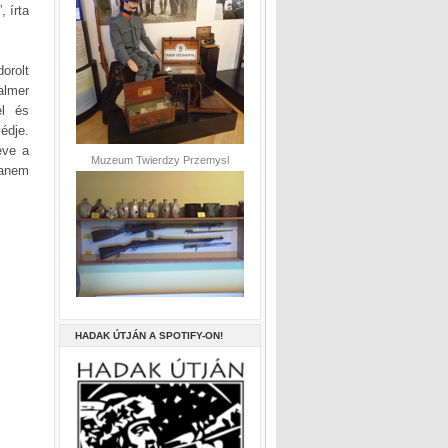
, írta
orolt
almer
el és
édje.
éve a
Muzeum Twierdzy Przemysl
hanem
HADAK ÚTJÁN A SPOTIFY-ON!