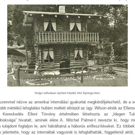
Svájci stílusban épített házikó Hot Springs-ben.
szemmel nézve az amerikai internálási gyakorlat megkérdőjelezhető, de a s
obb mértékű lefoglalási hullám mellett eltörpül az ügy. Wilson elnök az Ellens
 Kereskedés Elleni Törvény értelmében létrehozta az „Idegen Tul
noksága” hivatalt, aminek élére A. Mitchel Palmer-t nevezte ki, hogy m
n tulajdont foglaljon le, ami hátráltatná a háborús erőfeszítéseket. Ez többek
s jelentette, hogy az internáltak vagyonát is lefoglalhatták, függetlenül attól