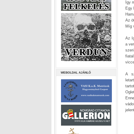
Így 
Egy k
Hama
Az ö
Míg v
Az I
a ver
szer
fiat
vicc
WEBOLDAL AJÁNLÓ
A sz
leta
tart
Ogle
Enne
vádo
jele