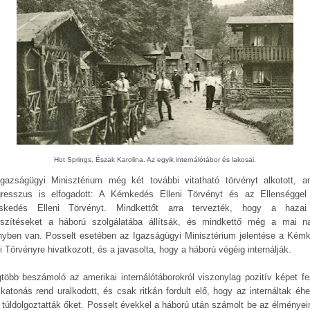
Hot Springs, Észak Karolina. Az egyik internálótábor és lakosai.
gazságügyi Minisztérium még két további vitatható törvényt alkotott, a
resszus is elfogadott: A Kémkedés Elleni Törvényt és az Ellenséggel
skedés Elleni Törvényt. Mindkettőt arra tervezték, hogy a hazai
eszítéseket a háború szolgálatába állítsák, és mindkettő még a mai n
nyben van. Posselt esetében az Igazságügyi Minisztérium jelentése a Kém
i Törvényre hivatkozott, és a javasolta, hogy a háború végéig internálják.
gtöbb beszámoló az amerikai internálótáborokról viszonylag pozitív képet fes
 katonás rend uralkodott, és csak ritkán fordult elő, hogy az internáltak éhe
 túldolgoztatták őket. Posselt évekkel a háború után számolt be az élményeir