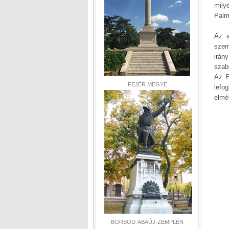
milye
Palm
Az a
szem
irán
szab
Az E
FEJÉR MEGYE
lefo
elmé
BORSOD-ABAÚJ-ZEMPLÉN