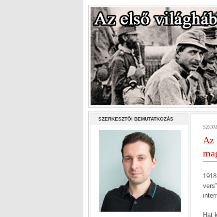
SZERKESZTŐI BEMUTATKOZÁS
SZOM
Az 
mag
1918
vers
inter
Hat k