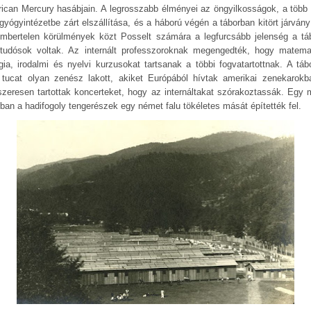
ican Mercury hasábjain. A legrosszabb élményei az öngyilkosságok, a több 
gyógyintézetbe zárt elszállítása, és a háború végén a táborban kitört járvány 
mbertelen körülmények közt Posselt számára a legfurcsább jelenség a tá
 tudósok voltak. Az internált professzoroknak megengedték, hogy matemat
ógia, irodalmi és nyelvi kurzusokat tartsanak a többi fogvatartottnak. A táb
 tucat olyan zenész lakott, akiket Európából hívtak amerikai zenekarokb
szeresen tartottak koncerteket, hogy az internáltakat szórakoztassák. Egy 
rban a hadifogoly tengerészek egy német falu tökéletes mását építették fel.