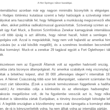
A Hot Springs-i tábor barakkjai.
nternáláshoz azonban már egy nagyon minimális bizonyíték is elégséges 
 Hodges történész kutatásai szerint a helyi hatóságok a szövetségi intern
ályokat arra használták fel, hogy fellépjenek a munkásság megszervezői elle
 ellen, akiket politikai radikalizmussal gyanúsítottak. Szövetségi szinten az 
elt ügy Karl Muck, a Bostoni Szimfónikus Zenekar karnagyának internálása 
-ról több újság is azt állította, hogy német hazafi, holott a semleges 
mpolgára volt. Azzal is megvádolták, hogy nem volt hajlandó az amerikai hi
tszására (ez a vád később megdőlt), és a szerelmes leveleiben becsmérel
ikai kormányt. Muck-ot a zenekar 29 tagjával együtt a Fort Oglethorpe-i tá
ék.
észetesen nem az Egyesült Államok volt az egyetlen hadviselő ország,
rokba zárta bizonyos állampolgárait. Az amerikai szabályok még viszonylag 
oltak a britekhez képest, ahol 30 000 „ellenséges idegen”-t internáltak 191
ve. A Német Császárság több ezer brit állampolgárt, valamint számtalan fra
roszt zárt táborokba. (Ezek a számok természetesen függetlenek a hadifo
aitól.) Az internálás célja a kémkedés és az ellenséges hadsereghez
lakozás megelőzése volt, de ha figyelembe vesszük azt is, hogy nők
ekeket is táborokba zártak Európában, a törvény ésszerűségét kétségbe leh
i. A legtöbb országban a közvélemény nem csak támogatta a kormányt ebb
n, de rá is kényszerítették volna, ha nem álltak volna az internálás pártján.