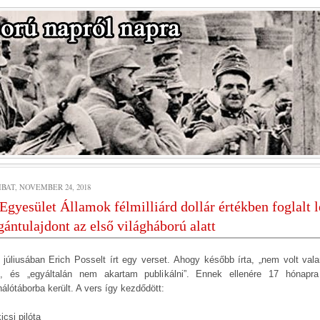
BAT, NOVEMBER 24, 2018
Egyesület Államok félmilliárd dollár értékben foglalt l
ántulajdont az első világháború alatt
 júliusában Erich Posselt írt egy verset. Ahogy később írta, „nem volt vala
”, és „egyáltalán nem akartam publikálni”. Ennek ellenére 17 hónapr
nálótáborba került. A vers így kezdődött:
icsi pilóta