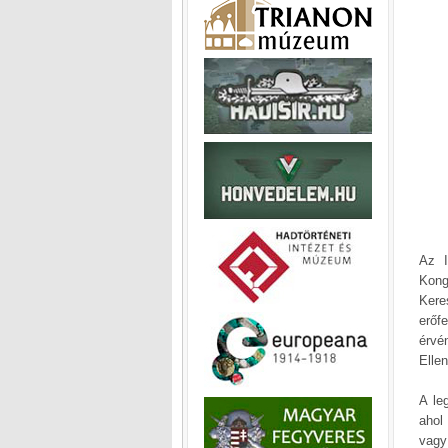
Az I
Kong
Kere
erőf
érvé
Ellen
A le
ahol
vagy