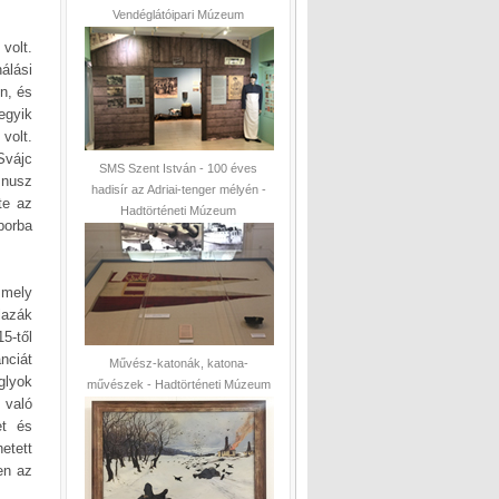
Vendéglátóipari Múzeum
volt.
álási
n, és
egyik
volt.
Svájc
SMS Szent István - 100 éves
mnusz
hadisír az Adriai-tenger mélyén -
te az
Hadtörténeti Múzeum
borba
 mely
lazák
5-től
nciát
Művész-katonák, katona-
glyok
művészek - Hadtörténeti Múzeum
 való
et és
etett
en az