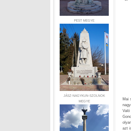
PEST MEGYE
JÁSZ-NAGYKUN-SZOLNOK
Mai 
MEGYE
nagy
Való
Gond
olya
azt i