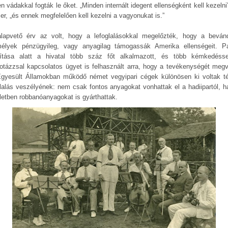
n vádakkal fogták le őket. „Minden internált idegent ellenségként kell kezelni”
er, „és ennek megfelelően kell kezelni a vagyonukat is.”
lapvető érv az volt, hogy a lefoglalásokkal megelőzték, hogy a bevánd
élyek pénzügyileg, vagy anyagilag támogassák Amerika ellenségeit. P
yítása alatt a hivatal több száz főt alkalmazott, és több kémkedéss
otázzsal kapcsolatos ügyet is felhasznált arra, hogy a tevékenységét megv
gyesült Államokban működő német vegyipari cégek különösen ki voltak t
glalás veszélyének: nem csak fontos anyagokat vonhattak el a hadiipartól, 
letben robbanóanyagokat is gyárthattak.