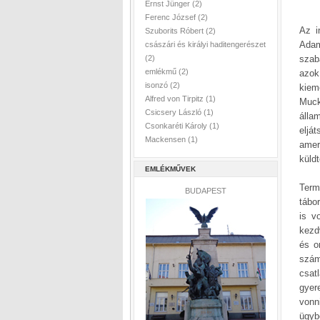
Ernst Jünger
(2)
Ferenc József
(2)
Az i
Szuborits Róbert
(2)
Adam
császári és királyi haditengerészet
szab
(2)
emlékmű
(2)
azok
isonzó
(2)
kiem
Alfred von Tirpitz
(1)
Muck
Csicsery László
(1)
álla
Csonkaréti Károly
(1)
eljá
Mackensen
(1)
amer
küldt
EMLÉKMŰVEK
Term
BUDAPEST
tábo
is v
kezd
és o
szám
csat
gyer
vonn
ügybe