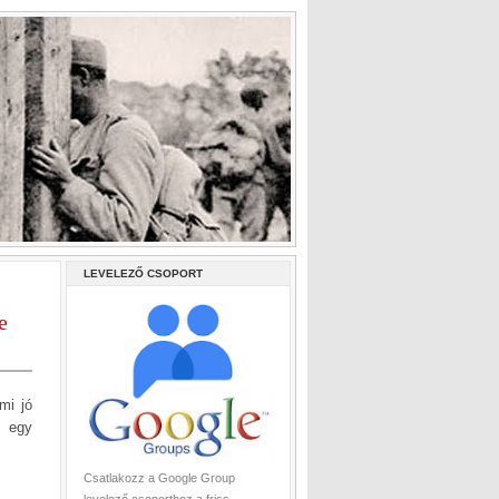
LEVELEZŐ CSOPORT
e
mi jó
a egy
Csatlakozz a Google Group