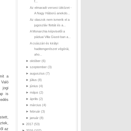
f...
Az elmaradt verseci ütközet -
A Nagy Háború anekdo...
Az olaszok nem ismerik el a
jugoszláv flottát és a...
A Monarchia képviselői a
páduai Villa Giusti-ban a...
A császári és királyi
haditengerészet végórái,
aho...
►
október
(6)
►
szeptember
(3)
►
augusztus
(7)
mit a
►
július
(8)
 Való
►
június
(4)
 jogi
►
május
(2)
ap is
►
április
(2)
kedés
►
március
(4)
►
február
(3)
tett,
►
január
(8)
ztek,
►
2017
(53)
ől az
►
2016
(107)