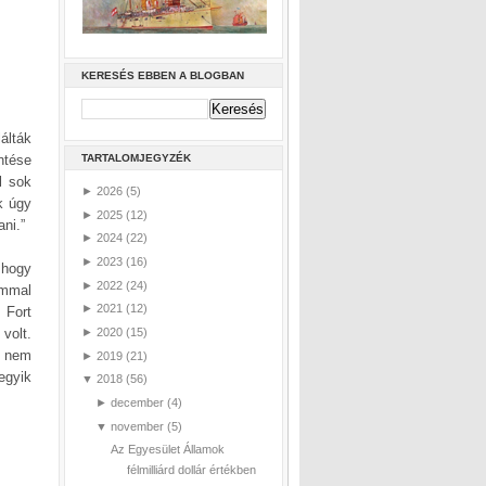
KERESÉS EBBEN A BLOGBAN
álták
entése
TARTALOMJEGYZÉK
l sok
►
2026
(5)
k úgy
►
2025
(12)
ani.”
►
2024
(22)
►
2023
(16)
 hogy
►
2022
(24)
ommal
►
2021
(12)
 Fort
volt.
►
2020
(15)
t nem
►
2019
(21)
egyik
▼
2018
(56)
►
december
(4)
▼
november
(5)
Az Egyesület Államok
félmilliárd dollár értékben