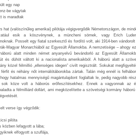
pült egy nap
enz-be vágytak
tt is maradtak
rs hat (valószínűleg amerikai) pilótája végigvergődik Németországon, de mind
zatául esik a köszvénynek, a müncheni sörnek, vagy Erich Luden
noknak. Posselt egy fiatal szerkesztő és fordító volt, aki 1914-ben vándorolt
rák-Magyar Monarchiából az Egyesült Államokba. A nemzetisége – ahogy ez
gháború alatt minden német anyanyelvű bevándorló az Egyesült Államok
út és dühöt váltott ki a nacionalista amerikaikból. A háború alatt a szöve
ny közel félmillió „ellenséges idegen” civilt regisztrált. Sokukat megfigyelt
 férfit és néhány nőt internálótáborokba zártak. Talán még ennél is felhábor
, hogy hatalmas mennyiségű magántulajdont foglaltak le, pedig nagyobb rés
sok köze volt a háborús erőfeszítésekhez. Ennek a vagyonnak az é
aladta a félmilliárd dollárt, ami megközelítette a szövetségi kormány háború e
ségvetését.
elt verse így végződik:
icsi pilóta
s közben lefagyott a lába;
yiknek elfogyott a szuflája,