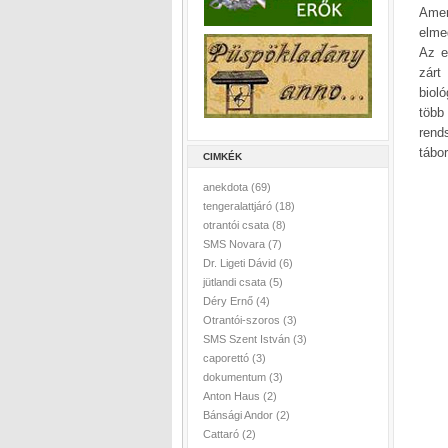
Amer
elme
Az e
zárt
biol
több
rend
tábo
CIMKÉK
anekdota
(69)
tengeralattjáró
(18)
otrantói csata
(8)
SMS Novara
(7)
Dr. Ligeti Dávid
(6)
jütlandi csata
(5)
Déry Ernő
(4)
Otrantói-szoros
(3)
SMS Szent István
(3)
caporettó
(3)
dokumentum
(3)
Anton Haus
(2)
Bánsági Andor
(2)
Cattaró
(2)