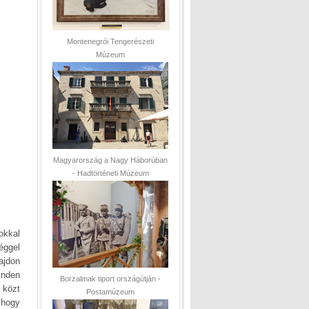
Montenegrói Tengerészeti
Múzeum
Magyarország a Nagy Háborúban
- Hadtörténeti Múzeum
okkal
éggel
ajdon
inden
Borzalmak tiport országútján -
 közt
Postamúzeum
, hogy