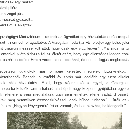
már csak egy maradt.
icsi pilóta
r a végét járta;
t másikat gyászolta,
égül őt is elkapták.
gazságügyi Minisztérium – aminek az ügynökei egy házkutatás során megtal
set -, nem volt elragadtatva. A Vizsgálati Iroda (az FBI elődje) egy belső jel
int „nagyon messze volt attól, hogy csak egy vicc legyen”. „Már most is tú
al amerikai pilóta áldozza fel az életét azért, hogy egy ellenséges idegen csa
et csináljon belőle. Erre a versre nincs bocsánat, és nem is fogjuk megbocsát
övetségi ügynökök már jó ideje kerestek megfelelő bizonyítékot,
rtóztathassák Posselt: a korábbi év során már legalább egy tucat alkal
ottak nála házkutatás. Most, hogy végre találtak egyet, a Gerorgia-i
thorpe-ba küldték, ami a háború alatt épült négy központi gyűjtőtábor egyike 
k ellenére a vers megtalálása után sem emeltek ellene vádat. „Possel
lták meg semmilyen összeesküvéssel, csak bűnös tudással” – írták az 
ntésben. „Nagyon lényegretörő írásai vannak, és bajt okozhat, ha kiengedik.”