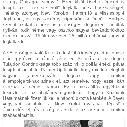
és egy Chicago-i sörgyár”. Ezen kívül kisebb cégeket is
lefoglaltak. „Ezek közt volt”, folytatta furcsa büszkeséggel,
„néhány szőnyeg New York-ból, három ló a Mississippi-i
Joplin-ból, és egy szekérnyi ciprusrönk a Délről.” Hodges
szerint azokat a nőket is ellenséges idegenként tartották
nyílván, akik német vagy osztrák-magyar bevándorlókhoz
mentek hozzá. Tőlük összesen 25 millió dollárnyi vagyont
foglaltak le.
Az Ellenséggel Való Kereskedést Tiltó törvény életbe lépése
után egy évvel a háború véget ért. Az idő alatt az Idegen
Tulajdon Gondnoksága több száz millió dollár értékű privát
tulajdont foglalt le. Palmer kijelentette, hogy minden lefoglalt
vagyont „amerikanizálni” fognak, vagy amerikai
állampolgároknak adnak el, azt remélve, hogy ezzel kárt
okoznak a német iparnak. Ez a hozzáállás egyébként
tükrözte azt az általános elgondolást, hogy a Központi
Hatalmaknak fizetniük kell a háború okozta károkért. A Bayer
vegyipari vállalatot a New York-i gyárának lépcsőin
árverezték el, és a cég elvesztette az aszpirin amerikai
szabadalmát is.