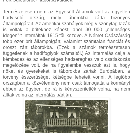
Természetesen nem az Egyesült Államok volt az egyetlen
hadviselő ország, mely táborokba zárta bizonyos
állampolgárait. Az amerikai szabályok még viszonylag lazák
is voltak a britekhez képest, ahol 30 000 „ellenséges
idegen”-t internáltak 1915-től kezdve. A Német Császárság
több ezer brit állampolgárt, valamint számtalan franciát és
oroszt zárt táborokba. (Ezek a számok természetesen
függetlenek a hadifoglyok számaitól.) Az internálás célja a
kémkedés és az ellenséges hadsereghez való csatlakozás
megelőzése volt, de ha figyelembe vesszük azt is, hogy
nőket és gyerekeket is táborokba zártak Európában, a
törvény ésszerűségét kétségbe lehetett vonni. A legtöbb
országban a közvélemény nem csak támogatta a kormányt
ebben az ügyben, de rá is kényszerítették volna, ha nem
álltak volna az internálás pártján.