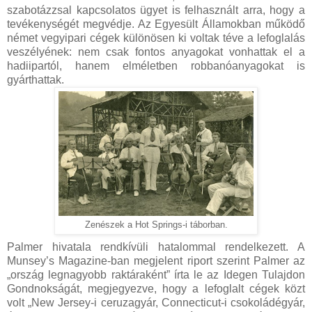
szabotázzsal kapcsolatos ügyet is felhasznált arra, hogy a
tevékenységét megvédje. Az Egyesült Államokban működő
német vegyipari cégek különösen ki voltak téve a lefoglalás
veszélyének: nem csak fontos anyagokat vonhattak el a
hadiipartól, hanem elméletben robbanóanyagokat is
gyárthattak.
Zenészek a Hot Springs-i táborban.
Palmer hivatala rendkívüli hatalommal rendelkezett. A
Munsey’s Magazine-ban megjelent riport szerint Palmer az
„ország legnagyobb raktáraként” írta le az Idegen Tulajdon
Gondnokságát, megjegyezve, hogy a lefoglalt cégek közt
volt „New Jersey-i ceruzagyár, Connecticut-i csokoládégyár,