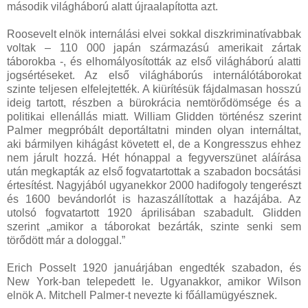
második világháború alatt újraalapította azt.
Roosevelt elnök internálási elvei sokkal diszkriminatívabbak
voltak – 110 000 japán származású amerikait zártak
táborokba -, és elhomályosították az első világháború alatti
jogsértéseket. Az első világháborús internálótáborokat
szinte teljesen elfelejtették. A kiürítésük fájdalmasan hosszú
ideig tartott, részben a bürokrácia nemtörődömsége és a
politikai ellenállás miatt. William Glidden történész szerint
Palmer megpróbált deportáltatni minden olyan internáltat,
aki bármilyen kihágást követett el, de a Kongresszus ehhez
nem járult hozzá. Hét hónappal a fegyverszünet aláírása
után megkapták az első fogvatartottak a szabadon bocsátási
értesítést. Nagyjából ugyanekkor 2000 hadifogoly tengerészt
és 1600 bevándorlót is hazaszállítottak a hazájába. Az
utolsó fogvatartott 1920 áprilisában szabadult. Glidden
szerint „amikor a táborokat bezárták, szinte senki sem
törődött már a dologgal.”
Erich Posselt 1920 januárjában engedték szabadon, és
New York-ban telepedett le. Ugyanakkor, amikor Wilson
elnök A. Mitchell Palmer-t nevezte ki főállamügyésznek.