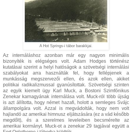
A Hot Springs-i tábor barakkjai.
Az internáláshoz azonban már egy nagyon minimális
bizonyíték is elégséges volt. Adam Hodges történész
kutatásai szerint a helyi hatóságok a szövetségi internálási
szabályokat arra használták fel, hogy fellépjenek a
munkásság megszervezői ellen, és azok ellen, akiket
politikai radikalizmussal gyanúsítottak. Szövetségi szinten
az egyik kiemelt ügy Karl Muck, a Bostoni Szimfónikus
Zenekar karnagyának internálása volt. Muck-ról több újság
is azt állította, hogy német hazafi, holott a semleges Svájc
állampolgára volt. Azzal is megvádolták, hogy nem volt
hajlandó az amerikai himnusz eljátszására (ez a vád később
megdőlt), és a szerelmes leveleiben becsmérelte az
amerikai kormányt. Muck-ot a zenekar 29 tagjával együtt a
Fort Oglethorpe-i táborba küldték.