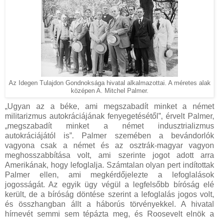
Az Idegen Tulajdon Gondnoksága hivatal alkalmazottai. A méretes alak
középen A. Mitchel Palmer.
„Ugyan az a béke, ami megszabadít minket a német
militarizmus autokráciájának fenyegetésétől”, érvelt Palmer,
„megszabadít minket a német indusztrializmus
autokráciájától is”. Palmer szemében a bevándorlók
vagyona csak a német és az osztrák-magyar vagyon
meghosszabbítása volt, ami szerinte jogot adott arra
Amerikának, hogy lefoglalja. Számtalan olyan pert indítottak
Palmer ellen, ami megkérdőjelezte a lefoglalások
jogosságát. Az egyik ügy végül a legfelsőbb bíróság elé
került, de a bíróság döntése szerint a lefoglalás jogos volt,
és összhangban állt a háborús törvényekkel. A hivatal
hírnevét semmi sem tépázta meg, és Roosevelt elnök a