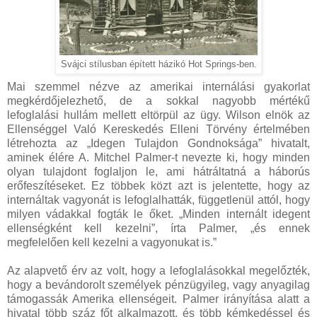
Svájci stílusban épített házikó Hot Springs-ben.
Mai szemmel nézve az amerikai internálási gyakorlat
megkérdőjelezhető, de a sokkal nagyobb mértékű
lefoglalási hullám mellett eltörpül az ügy. Wilson elnök az
Ellenséggel Való Kereskedés Elleni Törvény értelmében
létrehozta az „Idegen Tulajdon Gondnoksága” hivatalt,
aminek élére A. Mitchel Palmer-t nevezte ki, hogy minden
olyan tulajdont foglaljon le, ami hátráltatná a háborús
erőfeszítéseket. Ez többek közt azt is jelentette, hogy az
internáltak vagyonát is lefoglalhatták, függetlenül attól, hogy
milyen vádakkal fogták le őket. „Minden internált idegent
ellenségként kell kezelni”, írta Palmer, „és ennek
megfelelően kell kezelni a vagyonukat is.”
Az alapvető érv az volt, hogy a lefoglalásokkal megelőzték,
hogy a bevándorolt személyek pénzügyileg, vagy anyagilag
támogassák Amerika ellenségeit. Palmer irányítása alatt a
hivatal több száz főt alkalmazott, és több kémkedéssel és