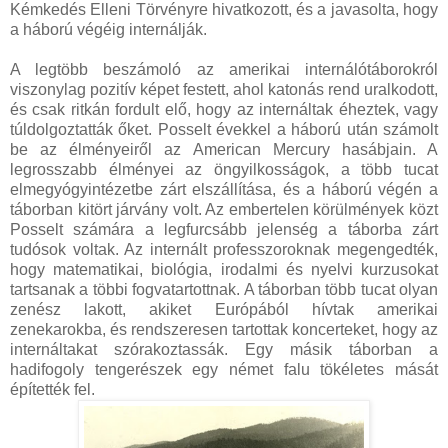
Kémkedés Elleni Törvényre hivatkozott, és a javasolta, hogy
a háború végéig internálják.
A legtöbb beszámoló az amerikai internálótáborokról
viszonylag pozitív képet festett, ahol katonás rend uralkodott,
és csak ritkán fordult elő, hogy az internáltak éheztek, vagy
túldolgoztatták őket. Posselt évekkel a háború után számolt
be az élményeiről az American Mercury hasábjain. A
legrosszabb élményei az öngyilkosságok, a több tucat
elmegyógyintézetbe zárt elszállítása, és a háború végén a
táborban kitört járvány volt. Az embertelen körülmények közt
Posselt számára a legfurcsább jelenség a táborba zárt
tudósok voltak. Az internált professzoroknak megengedték,
hogy matematikai, biológia, irodalmi és nyelvi kurzusokat
tartsanak a többi fogvatartottnak. A táborban több tucat olyan
zenész lakott, akiket Európából hívtak amerikai
zenekarokba, és rendszeresen tartottak koncerteket, hogy az
internáltakat szórakoztassák. Egy másik táborban a
hadifogoly tengerészek egy német falu tökéletes mását
építették fel.