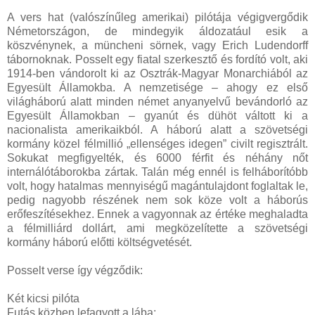
A vers hat (valószínűleg amerikai) pilótája végigvergődik
Németországon, de mindegyik áldozatául esik a
köszvénynek, a müncheni sörnek, vagy Erich Ludendorff
tábornoknak. Posselt egy fiatal szerkesztő és fordító volt, aki
1914-ben vándorolt ki az Osztrák-Magyar Monarchiából az
Egyesült Államokba. A nemzetisége – ahogy ez első
világháború alatt minden német anyanyelvű bevándorló az
Egyesült Államokban – gyanút és dühöt váltott ki a
nacionalista amerikaikból. A háború alatt a szövetségi
kormány közel félmillió „ellenséges idegen” civilt regisztrált.
Sokukat megfigyelték, és 6000 férfit és néhány nőt
internálótáborokba zártak. Talán még ennél is felháborítóbb
volt, hogy hatalmas mennyiségű magántulajdont foglaltak le,
pedig nagyobb részének nem sok köze volt a háborús
erőfeszítésekhez. Ennek a vagyonnak az értéke meghaladta
a félmilliárd dollárt, ami megközelítette a szövetségi
kormány háború előtti költségvetését.
Posselt verse így végződik:
Két kicsi pilóta
Futás közben lefagyott a lába;