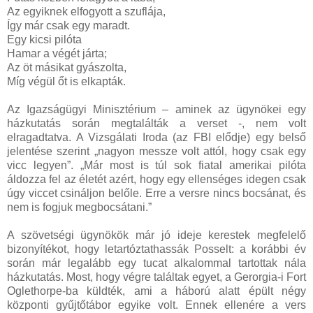
Az egyiknek elfogyott a szuflája,
Így már csak egy maradt.
Egy kicsi pilóta
Hamar a végét járta;
Az öt másikat gyászolta,
Míg végül őt is elkapták.
Az Igazságügyi Minisztérium – aminek az ügynökei egy
házkutatás során megtalálták a verset -, nem volt
elragadtatva. A Vizsgálati Iroda (az FBI elődje) egy belső
jelentése szerint „nagyon messze volt attól, hogy csak egy
vicc legyen”. „Már most is túl sok fiatal amerikai pilóta
áldozza fel az életét azért, hogy egy ellenséges idegen csak
úgy viccet csináljon belőle. Erre a versre nincs bocsánat, és
nem is fogjuk megbocsátani.”
A szövetségi ügynökök már jó ideje kerestek megfelelő
bizonyítékot, hogy letartóztathassák Posselt: a korábbi év
során már legalább egy tucat alkalommal tartottak nála
házkutatás. Most, hogy végre találtak egyet, a Gerorgia-i Fort
Oglethorpe-ba küldték, ami a háború alatt épült négy
központi gyűjtőtábor egyike volt. Ennek ellenére a vers