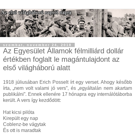
szombat, november 24, 2018
Az Egyesület Államok félmilliárd dollár
értékben foglalt le magántulajdont az
első világháború alatt
1918 júliusában Erich Posselt írt egy verset. Ahogy később
írta, „nem volt valami jó vers”, és „egyáltalán nem akartam
publikálni”. Ennek ellenére 17 hónapra egy internálótáborba
került. A vers így kezdődött:
Hat kicsi pilóta
Kirepült egy nap
Coblenz-be vágytak
És ott is maradtak