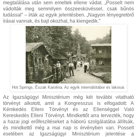
megtalálása után sem emeltek ellene vádat. „Posselt nem
vádolták meg semmilyen összeesküvéssel, csak bűnös
tudással” – írták az egyik jelentésben. „Nagyon lényegretörő
írásai vannak, és bajt okozhat, ha kiengedik.”
Hot Springs, Észak Karolina. Az egyik internálótábor és lakosai.
Az Igazságügyi Minisztérium még két további vitatható
törvényt alkotott, amit a Kongresszus is elfogadott: A
Kémkedés Elleni Törvényt és az Ellenséggel Való
Kereskedés Elleni Törvényt. Mindkettőt arra tervezték, hogy
a hazai jogi erőfeszítéseket a háború szolgálatába állítsák,
és mindkettő még a mai nap is érvényben van. Posselt
esetében az Igazságügyi Minisztérium jelentése a