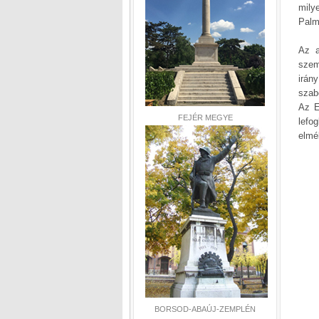
milye
Palm
Az a
szem
irán
szab
Az E
FEJÉR MEGYE
lefo
elmé
BORSOD-ABAÚJ-ZEMPLÉN