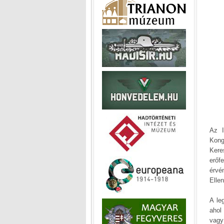
Az I
Kong
Kere
erőf
érvé
Ellen
A le
ahol
vagy