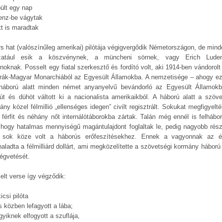
pült egy nap
enz-be vágytak
tt is maradtak
rs hat (valószínűleg amerikai) pilótája végigvergődik Németországon, de mind
zatául esik a köszvénynek, a müncheni sörnek, vagy Erich Luden
noknak. Posselt egy fiatal szerkesztő és fordító volt, aki 1914-ben vándorolt
rák-Magyar Monarchiából az Egyesült Államokba. A nemzetisége – ahogy ez
gháború alatt minden német anyanyelvű bevándorló az Egyesült Államok
út és dühöt váltott ki a nacionalista amerikaikból. A háború alatt a szöve
ny közel félmillió „ellenséges idegen” civilt regisztrált. Sokukat megfigyelt
 férfit és néhány nőt internálótáborokba zártak. Talán még ennél is felhábor
, hogy hatalmas mennyiségű magántulajdont foglaltak le, pedig nagyobb rés
sok köze volt a háborús erőfeszítésekhez. Ennek a vagyonnak az é
aladta a félmilliárd dollárt, ami megközelítette a szövetségi kormány háború e
ségvetését.
elt verse így végződik:
icsi pilóta
s közben lefagyott a lába;
yiknek elfogyott a szuflája,