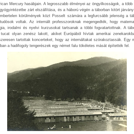
ican Mercury hasábjain. A legrosszabb élményei az öngyilkosságok, a több 
gyógyintézetbe zárt elszállítása, és a háború végén a táborban kitört járvány 
mbertelen körülmények közt Posselt számára a legfurcsább jelenség a tá
 tudósok voltak. Az internált professzoroknak megengedték, hogy matemat
ógia, irodalmi és nyelvi kurzusokat tartsanak a többi fogvatartottnak. A táb
 tucat olyan zenész lakott, akiket Európából hívtak amerikai zenekarokb
szeresen tartottak koncerteket, hogy az internáltakat szórakoztassák. Egy 
rban a hadifogoly tengerészek egy német falu tökéletes mását építették fel.