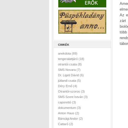
Amer
elme
Az e
zárt
biol
több
rend
tábo
CIMKÉK
anekdota
(69)
tengeralattjáró
(18)
otrantói csata
(8)
SMS Novara
(7)
Dr. Ligeti Dávid
(6)
jütlandi csata
(5)
Déry Ernő
(4)
Otrantói-szoros
(3)
SMS Szent István
(3)
caporettó
(3)
dokumentum
(3)
Anton Haus
(2)
Bánsági Andor
(2)
Cattaró
(2)