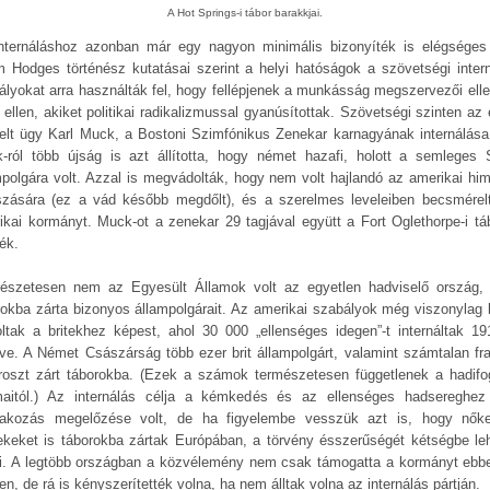
A Hot Springs-i tábor barakkjai.
nternáláshoz azonban már egy nagyon minimális bizonyíték is elégséges 
 Hodges történész kutatásai szerint a helyi hatóságok a szövetségi intern
ályokat arra használták fel, hogy fellépjenek a munkásság megszervezői elle
 ellen, akiket politikai radikalizmussal gyanúsítottak. Szövetségi szinten az 
elt ügy Karl Muck, a Bostoni Szimfónikus Zenekar karnagyának internálása 
-ról több újság is azt állította, hogy német hazafi, holott a semleges 
mpolgára volt. Azzal is megvádolták, hogy nem volt hajlandó az amerikai hi
tszására (ez a vád később megdőlt), és a szerelmes leveleiben becsmérel
ikai kormányt. Muck-ot a zenekar 29 tagjával együtt a Fort Oglethorpe-i tá
ék.
észetesen nem az Egyesült Államok volt az egyetlen hadviselő ország,
rokba zárta bizonyos állampolgárait. Az amerikai szabályok még viszonylag 
oltak a britekhez képest, ahol 30 000 „ellenséges idegen”-t internáltak 191
ve. A Német Császárság több ezer brit állampolgárt, valamint számtalan fra
roszt zárt táborokba. (Ezek a számok természetesen függetlenek a hadifo
aitól.) Az internálás célja a kémkedés és az ellenséges hadsereghez
lakozás megelőzése volt, de ha figyelembe vesszük azt is, hogy nők
ekeket is táborokba zártak Európában, a törvény ésszerűségét kétségbe leh
i. A legtöbb országban a közvélemény nem csak támogatta a kormányt ebb
n, de rá is kényszerítették volna, ha nem álltak volna az internálás pártján.