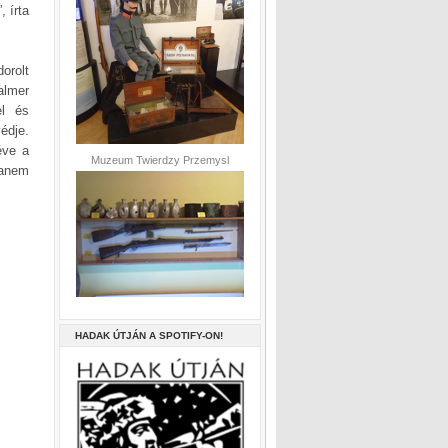
, írta
orolt
almer
el és
édje.
éve a
Muzeum Twierdzy Przemysl
hanem
HADAK ÚTJÁN A SPOTIFY-ON!