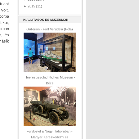
tucat
►
2015
(11)
volt.
borba
KIÁLLÍTÁSOK ÉS MÚZEUMOK
ikai,
orban
Gallerion - Fort Verudela (Póla)
a, és
másik
Heeresgeschichtliches Museum -
Bécs
Fürdőélet a Nagy Háborúban -
Magyar Kereskedelmi és