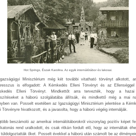
Hot Springs, Észak Karolina. Az egyik internálótábor és lakosai.
gazságügyi Minisztérium még két további vitatható törvényt alkotott, a
resszus is elfogadott: A Kémkedés Elleni Törvényt és az Ellenséggel
skedés Elleni Törvényt. Mindkettőt arra tervezték, hogy a hazai
eszítéseket a háború szolgálatába állítsák, és mindkettő még a mai n
nyben van. Posselt esetében az Igazságügyi Minisztérium jelentése a Kém
i Törvényre hivatkozott, és a javasolta, hogy a háború végéig internálják.
gtöbb beszámoló az amerikai internálótáborokról viszonylag pozitív képet fes
 katonás rend uralkodott, és csak ritkán fordult elő, hogy az internáltak éhe
 túldolgoztatták őket. Posselt évekkel a háború után számolt be az élményeir