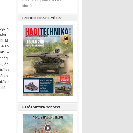
levelező csoporthoz a friss
hírekért!
HADITECHNIKA FOLYÓIRAT
egyik
dorff
 ki az
 első
ban –
tségi
ék, és
ítóbb
zének
rtéke
lőtti
HAJÓPORTRÉK SOROZAT