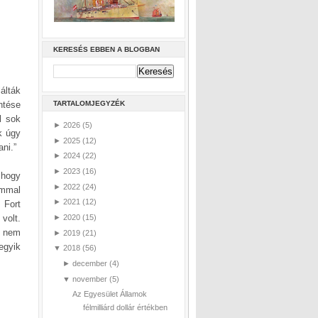
KERESÉS EBBEN A BLOGBAN
álták
entése
TARTALOMJEGYZÉK
l sok
►
2026
(5)
k úgy
►
2025
(12)
ani.”
►
2024
(22)
►
2023
(16)
 hogy
►
2022
(24)
ommal
►
2021
(12)
 Fort
volt.
►
2020
(15)
t nem
►
2019
(21)
egyik
▼
2018
(56)
►
december
(4)
▼
november
(5)
Az Egyesület Államok
félmilliárd dollár értékben