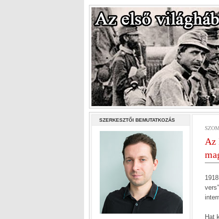
SZERKESZTŐI BEMUTATKOZÁS
SZOM
Az 
mag
1918
vers
inter
Hat k