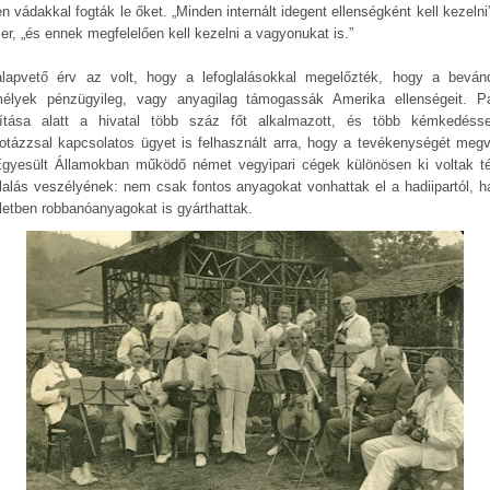
n vádakkal fogták le őket. „Minden internált idegent ellenségként kell kezelni”
er, „és ennek megfelelően kell kezelni a vagyonukat is.”
lapvető érv az volt, hogy a lefoglalásokkal megelőzték, hogy a bevánd
élyek pénzügyileg, vagy anyagilag támogassák Amerika ellenségeit. P
yítása alatt a hivatal több száz főt alkalmazott, és több kémkedéss
otázzsal kapcsolatos ügyet is felhasznált arra, hogy a tevékenységét megv
gyesült Államokban működő német vegyipari cégek különösen ki voltak t
glalás veszélyének: nem csak fontos anyagokat vonhattak el a hadiipartól, 
letben robbanóanyagokat is gyárthattak.