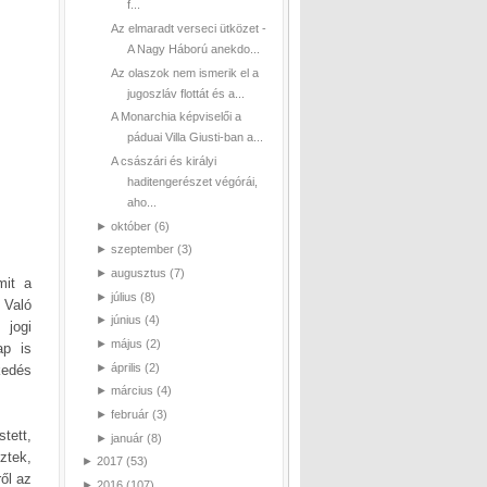
f...
Az elmaradt verseci ütközet -
A Nagy Háború anekdo...
Az olaszok nem ismerik el a
jugoszláv flottát és a...
A Monarchia képviselői a
páduai Villa Giusti-ban a...
A császári és királyi
haditengerészet végórái,
aho...
►
október
(6)
►
szeptember
(3)
►
augusztus
(7)
mit a
►
július
(8)
 Való
►
június
(4)
 jogi
►
május
(2)
ap is
►
április
(2)
kedés
►
március
(4)
►
február
(3)
tett,
►
január
(8)
ztek,
►
2017
(53)
ől az
►
2016
(107)