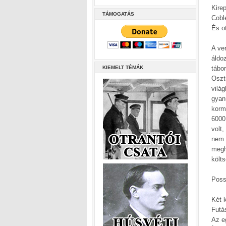
Kire
TÁMOGATÁS
Cobl
És o
A ve
áldo
KIEMELT TÉMÁK
tábor
Oszt
vilá
gyan
kormá
6000
volt
nem 
megh
költ
Poss
Két k
Futá
Az eg