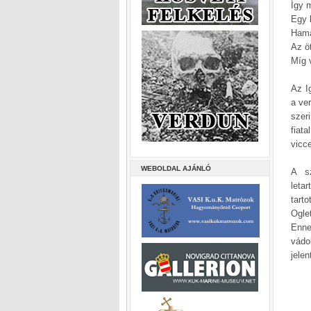
Így 
Egy k
Hama
Az ö
Míg v
Az I
a ver
szer
fiat
vicc
WEBOLDAL AJÁNLÓ
A sz
leta
tart
Ogle
Enne
vádo
jele