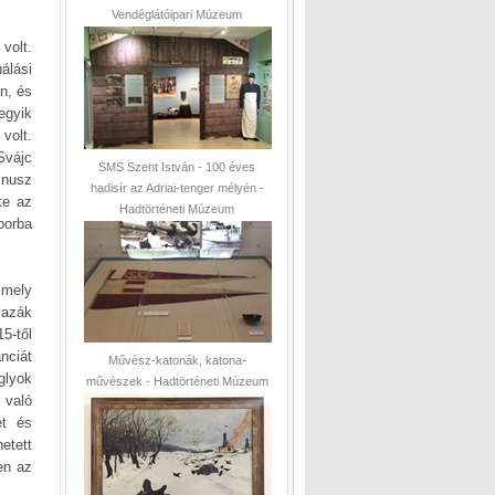
Vendéglátóipari Múzeum
volt.
álási
n, és
egyik
volt.
Svájc
SMS Szent István - 100 éves
mnusz
hadisír az Adriai-tenger mélyén -
te az
Hadtörténeti Múzeum
borba
 mely
lazák
5-től
nciát
Művész-katonák, katona-
glyok
művészek - Hadtörténeti Múzeum
 való
et és
etett
en az