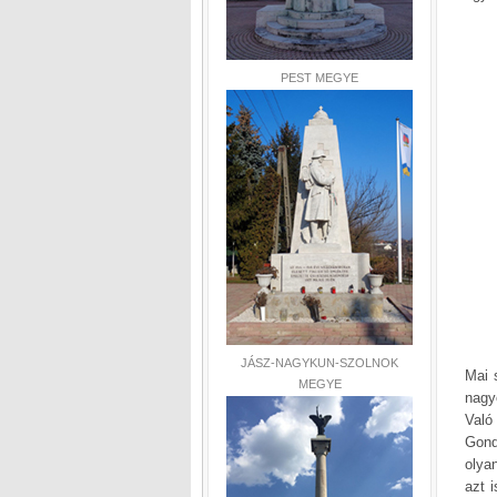
PEST MEGYE
JÁSZ-NAGYKUN-SZOLNOK
Mai 
MEGYE
nagy
Való
Gond
olya
azt i