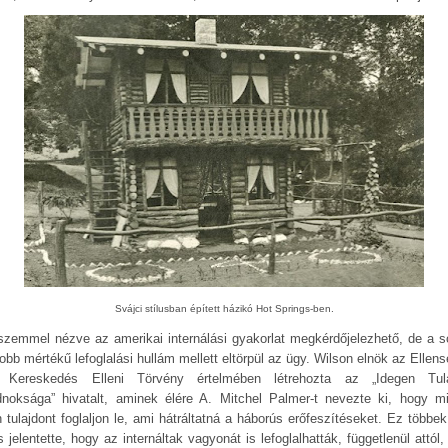
Svájci stílusban épített házikó Hot Springs-ben.
szemmel nézve az amerikai internálási gyakorlat megkérdőjelezhető, de a s
obb mértékű lefoglalási hullám mellett eltörpül az ügy. Wilson elnök az Ellens
 Kereskedés Elleni Törvény értelmében létrehozta az „Idegen Tul
noksága” hivatalt, aminek élére A. Mitchel Palmer-t nevezte ki, hogy m
n tulajdont foglaljon le, ami hátráltatná a háborús erőfeszítéseket. Ez többek
s jelentette, hogy az internáltak vagyonát is lefoglalhatták, függetlenül attól