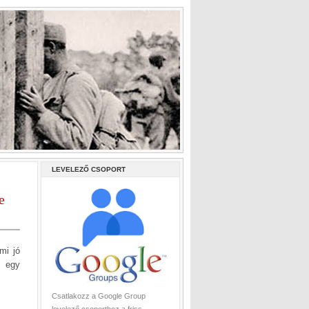
LEVELEZŐ CSOPORT
e
mi jó
a egy
Csatlakozz a Google Group