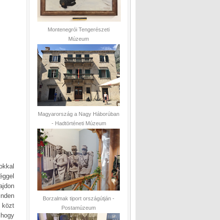
Montenegrói Tengerészeti
Múzeum
Magyarország a Nagy Háborúban
- Hadtörténeti Múzeum
okkal
éggel
ajdon
inden
Borzalmak tiport országútján -
 közt
Postamúzeum
, hogy