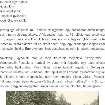
már csak egy maradt.
icsi pilóta
r a végét járta;
t másikat gyászolta,
égül őt is elkapták.
gazságügyi Minisztérium – aminek az ügynökei egy házkutatás során megtal
set -, nem volt elragadtatva. A Vizsgálati Iroda (az FBI elődje) egy belső jel
int „nagyon messze volt attól, hogy csak egy vicc legyen”. „Már most is tú
al amerikai pilóta áldozza fel az életét azért, hogy egy ellenséges idegen csa
et csináljon belőle. Erre a versre nincs bocsánat, és nem is fogjuk megbocsát
övetségi ügynökök már jó ideje kerestek megfelelő bizonyítékot,
rtóztathassák Posselt: a korábbi év során már legalább egy tucat alkal
ottak nála házkutatás. Most, hogy végre találtak egyet, a Gerorgia-i
thorpe-ba küldték, ami a háború alatt épült négy központi gyűjtőtábor egyike 
k ellenére a vers megtalálása után sem emeltek ellene vádat. „Possel
lták meg semmilyen összeesküvéssel, csak bűnös tudással” – írták az 
ntésben. „Nagyon lényegretörő írásai vannak, és bajt okozhat, ha kiengedik.”