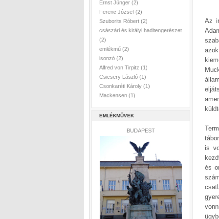
Ernst Jünger
(2)
Ferenc József
(2)
Az i
Szuborits Róbert
(2)
Adam
császári és királyi haditengerészet
szab
(2)
emlékmű
(2)
azok
isonzó
(2)
kiem
Alfred von Tirpitz
(1)
Muck
Csicsery László
(1)
álla
Csonkaréti Károly
(1)
eljá
Mackensen
(1)
amer
küldt
EMLÉKMŰVEK
Term
BUDAPEST
tábo
is v
kezd
és o
szám
csat
gyer
vonn
ügybe