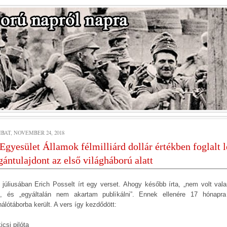
BAT, NOVEMBER 24, 2018
Egyesület Államok félmilliárd dollár értékben foglalt l
ántulajdont az első világháború alatt
 júliusában Erich Posselt írt egy verset. Ahogy később írta, „nem volt vala
”, és „egyáltalán nem akartam publikálni”. Ennek ellenére 17 hónapr
nálótáborba került. A vers így kezdődött:
icsi pilóta