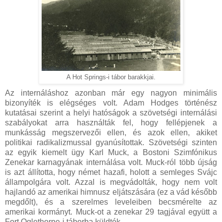
A Hot Springs-i tábor barakkjai.
Az internáláshoz azonban már egy nagyon minimális
bizonyíték is elégséges volt. Adam Hodges történész
kutatásai szerint a helyi hatóságok a szövetségi internálási
szabályokat arra használták fel, hogy fellépjenek a
munkásság megszervezői ellen, és azok ellen, akiket
politikai radikalizmussal gyanúsítottak. Szövetségi szinten
az egyik kiemelt ügy Karl Muck, a Bostoni Szimfónikus
Zenekar karnagyának internálása volt. Muck-ról több újság
is azt állította, hogy német hazafi, holott a semleges Svájc
állampolgára volt. Azzal is megvádolták, hogy nem volt
hajlandó az amerikai himnusz eljátszására (ez a vád később
megdőlt), és a szerelmes leveleiben becsmérelte az
amerikai kormányt. Muck-ot a zenekar 29 tagjával együtt a
Fort Oglethorpe-i táborba küldték.