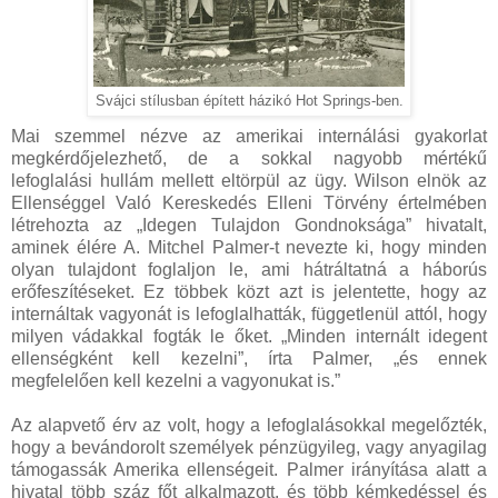
Svájci stílusban épített házikó Hot Springs-ben.
Mai szemmel nézve az amerikai internálási gyakorlat
megkérdőjelezhető, de a sokkal nagyobb mértékű
lefoglalási hullám mellett eltörpül az ügy. Wilson elnök az
Ellenséggel Való Kereskedés Elleni Törvény értelmében
létrehozta az „Idegen Tulajdon Gondnoksága” hivatalt,
aminek élére A. Mitchel Palmer-t nevezte ki, hogy minden
olyan tulajdont foglaljon le, ami hátráltatná a háborús
erőfeszítéseket. Ez többek közt azt is jelentette, hogy az
internáltak vagyonát is lefoglalhatták, függetlenül attól, hogy
milyen vádakkal fogták le őket. „Minden internált idegent
ellenségként kell kezelni”, írta Palmer, „és ennek
megfelelően kell kezelni a vagyonukat is.”
Az alapvető érv az volt, hogy a lefoglalásokkal megelőzték,
hogy a bevándorolt személyek pénzügyileg, vagy anyagilag
támogassák Amerika ellenségeit. Palmer irányítása alatt a
hivatal több száz főt alkalmazott, és több kémkedéssel és