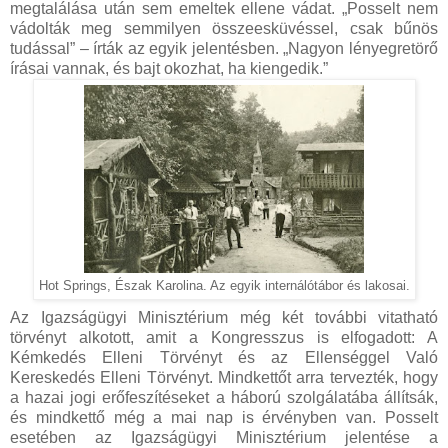
megtalálása után sem emeltek ellene vádat. „Posselt nem
vádolták meg semmilyen összeesküvéssel, csak bűnös
tudással” – írták az egyik jelentésben. „Nagyon lényegretörő
írásai vannak, és bajt okozhat, ha kiengedik.”
Hot Springs, Észak Karolina. Az egyik internálótábor és lakosai.
Az Igazságügyi Minisztérium még két további vitatható
törvényt alkotott, amit a Kongresszus is elfogadott: A
Kémkedés Elleni Törvényt és az Ellenséggel Való
Kereskedés Elleni Törvényt. Mindkettőt arra tervezték, hogy
a hazai jogi erőfeszítéseket a háború szolgálatába állítsák,
és mindkettő még a mai nap is érvényben van. Posselt
esetében az Igazságügyi Minisztérium jelentése a