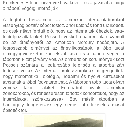
Kémkedés Elleni Törvényre hivatkozott, és a javasolta, hogy
a háború végéig internálják.
A legtöbb beszámoló az amerikai internálótáborokról
viszonylag pozitív képet festett, ahol katonás rend uralkodott,
és csak ritkán fordult elő, hogy az internáltak éheztek, vagy
túldolgoztatták őket. Posselt évekkel a háború után számolt
be az élményeiről az American Mercury hasábjain. A
legrosszabb élményei az öngyilkosságok, a több tucat
elmegyógyintézetbe zárt elszállítása, és a háború végén a
táborban kitört járvány volt. Az embertelen körülmények közt
Posselt számára a legfurcsább jelenség a táborba zárt
tudósok voltak. Az internált professzoroknak megengedték,
hogy matematikai, biológia, irodalmi és nyelvi kurzusokat
tartsanak a többi fogvatartottnak. A táborban több tucat olyan
zenész lakott, akiket Európából hívtak amerikai
zenekarokba, és rendszeresen tartottak koncerteket, hogy az
internáltakat szórakoztassák. Egy másik táborban a
hadifogoly tengerészek egy német falu tökéletes mását
építették fel.