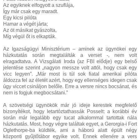
Az egyiknek elfogyott a szuflája,
Így már csak egy maradt.
Egy kicsi pilóta
Hamar a végét járta;
Az öt másikat gyászolta,
Míg végül őt is elkapták.
Az Igazságügyi Minisztérium – aminek az ügynökei egy
házkutatás során megtalálták a verset -, nem volt
elragadtatva. A Vizsgálati Iroda (az FBI elődje) egy belső
jelentése szerint „nagyon messze volt attól, hogy csak egy
vicc legyen”. „Már most is túl sok fiatal amerikai pilóta
áldozza fel az életét azért, hogy egy ellenséges idegen csak
úgy viccet csináljon belőle. Erre a versre nincs bocsánat, és
nem is fogjuk megbocsátani.”
A szövetségi ügynökök már jó ideje kerestek megfelelő
bizonyítékot, hogy letartóztathassák Posselt: a korábbi év
során már legalább egy tucat alkalommal tartottak nála
házkutatás. Most, hogy végre találtak egyet, a Gerorgia-i Fort
Oglethorpe-ba küldték, ami a háború alatt épült négy
központi gyűjtőtábor egyike volt. Ennek ellenére a vers