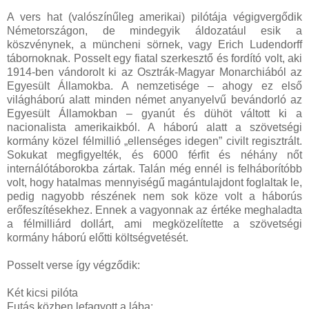
A vers hat (valószínűleg amerikai) pilótája végigvergődik
Németországon, de mindegyik áldozatául esik a
köszvénynek, a müncheni sörnek, vagy Erich Ludendorff
tábornoknak. Posselt egy fiatal szerkesztő és fordító volt, aki
1914-ben vándorolt ki az Osztrák-Magyar Monarchiából az
Egyesült Államokba. A nemzetisége – ahogy ez első
világháború alatt minden német anyanyelvű bevándorló az
Egyesült Államokban – gyanút és dühöt váltott ki a
nacionalista amerikaikból. A háború alatt a szövetségi
kormány közel félmillió „ellenséges idegen” civilt regisztrált.
Sokukat megfigyelték, és 6000 férfit és néhány nőt
internálótáborokba zártak. Talán még ennél is felháborítóbb
volt, hogy hatalmas mennyiségű magántulajdont foglaltak le,
pedig nagyobb részének nem sok köze volt a háborús
erőfeszítésekhez. Ennek a vagyonnak az értéke meghaladta
a félmilliárd dollárt, ami megközelítette a szövetségi
kormány háború előtti költségvetését.
Posselt verse így végződik:
Két kicsi pilóta
Futás közben lefagyott a lába;