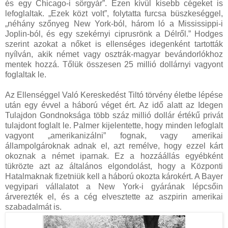
és egy Chicago-i sörgyár”. Ezen kívül kisebb cégeket is
lefoglaltak. „Ezek közt volt”, folytatta furcsa büszkeséggel,
„néhány szőnyeg New York-ból, három ló a Mississippi-i
Joplin-ból, és egy szekérnyi ciprusrönk a Délről.” Hodges
szerint azokat a nőket is ellenséges idegenként tartották
nyílván, akik német vagy osztrák-magyar bevándorlókhoz
mentek hozzá. Tőlük összesen 25 millió dollárnyi vagyont
foglaltak le.
Az Ellenséggel Való Kereskedést Tiltó törvény életbe lépése
után egy évvel a háború véget ért. Az idő alatt az Idegen
Tulajdon Gondnoksága több száz millió dollár értékű privát
tulajdont foglalt le. Palmer kijelentette, hogy minden lefoglalt
vagyont „amerikanizálni” fognak, vagy amerikai
állampolgároknak adnak el, azt remélve, hogy ezzel kárt
okoznak a német iparnak. Ez a hozzáállás egyébként
tükrözte azt az általános elgondolást, hogy a Központi
Hatalmaknak fizetniük kell a háború okozta károkért. A Bayer
vegyipari vállalatot a New York-i gyárának lépcsőin
árverezték el, és a cég elvesztette az aszpirin amerikai
szabadalmát is.