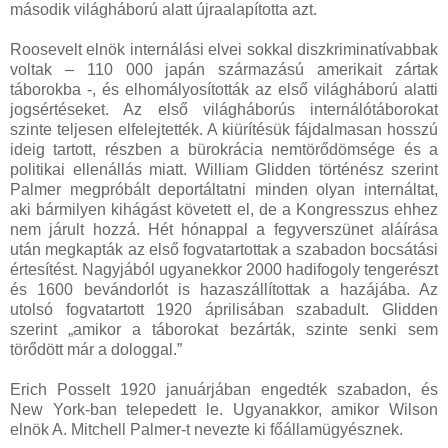
második világháború alatt újraalapította azt.
Roosevelt elnök internálási elvei sokkal diszkriminatívabbak
voltak – 110 000 japán származású amerikait zártak
táborokba -, és elhomályosították az első világháború alatti
jogsértéseket. Az első világháborús internálótáborokat
szinte teljesen elfelejtették. A kiürítésük fájdalmasan hosszú
ideig tartott, részben a bürokrácia nemtörődömsége és a
politikai ellenállás miatt. William Glidden történész szerint
Palmer megpróbált deportáltatni minden olyan internáltat,
aki bármilyen kihágást követett el, de a Kongresszus ehhez
nem járult hozzá. Hét hónappal a fegyverszünet aláírása
után megkapták az első fogvatartottak a szabadon bocsátási
értesítést. Nagyjából ugyanekkor 2000 hadifogoly tengerészt
és 1600 bevándorlót is hazaszállítottak a hazájába. Az
utolsó fogvatartott 1920 áprilisában szabadult. Glidden
szerint „amikor a táborokat bezárták, szinte senki sem
törődött már a dologgal.”
Erich Posselt 1920 januárjában engedték szabadon, és
New York-ban telepedett le. Ugyanakkor, amikor Wilson
elnök A. Mitchell Palmer-t nevezte ki főállamügyésznek.