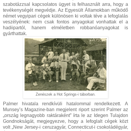
szabotázzsal kapcsolatos ügyet is felhasznált arra, hogy a
tevékenységét megvédje. Az Egyesült Államokban működő
német vegyipari cégek különösen ki voltak téve a lefoglalás
veszélyének: nem csak fontos anyagokat vonhattak el a
hadiipartól, hanem elméletben robbanóanyagokat is
gyárthattak.
Zenészek a Hot Springs-i táborban.
Palmer hivatala rendkívüli hatalommal rendelkezett. A
Munsey’s Magazine-ban megjelent riport szerint Palmer az
„ország legnagyobb raktáraként” írta le az Idegen Tulajdon
Gondnokságát, megjegyezve, hogy a lefoglalt cégek közt
volt „New Jersey-i ceruzagyár, Connecticut-i csokoládégyár,