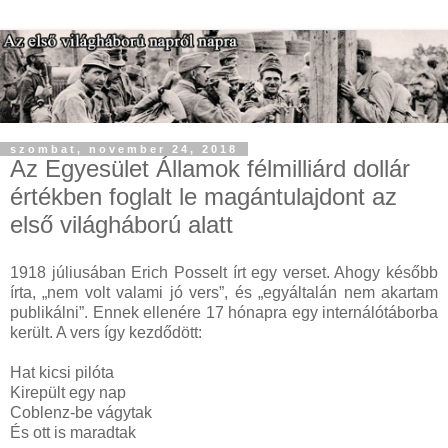
szombat, november 24, 2018
Az Egyesület Államok félmilliárd dollár
értékben foglalt le magántulajdont az
első világháború alatt
1918 júliusában Erich Posselt írt egy verset. Ahogy később
írta, „nem volt valami jó vers”, és „egyáltalán nem akartam
publikálni”. Ennek ellenére 17 hónapra egy internálótáborba
került. A vers így kezdődött:
Hat kicsi pilóta
Kirepült egy nap
Coblenz-be vágytak
És ott is maradtak