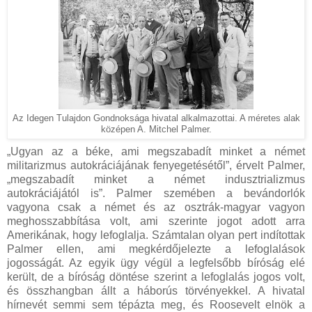
Az Idegen Tulajdon Gondnoksága hivatal alkalmazottai. A méretes alak
középen A. Mitchel Palmer.
„Ugyan az a béke, ami megszabadít minket a német
militarizmus autokráciájának fenyegetésétől”, érvelt Palmer,
„megszabadít minket a német indusztrializmus
autokráciájától is”. Palmer szemében a bevándorlók
vagyona csak a német és az osztrák-magyar vagyon
meghosszabbítása volt, ami szerinte jogot adott arra
Amerikának, hogy lefoglalja. Számtalan olyan pert indítottak
Palmer ellen, ami megkérdőjelezte a lefoglalások
jogosságát. Az egyik ügy végül a legfelsőbb bíróság elé
került, de a bíróság döntése szerint a lefoglalás jogos volt,
és összhangban állt a háborús törvényekkel. A hivatal
hírnevét semmi sem tépázta meg, és Roosevelt elnök a