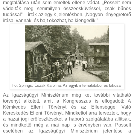
megtalálása után sem emeltek ellene vádat. „Posselt nem
vádolták meg semmilyen összeesküvéssel, csak bűnös
tudással” – írták az egyik jelentésben. „Nagyon lényegretörő
írásai vannak, és bajt okozhat, ha kiengedik.”
Hot Springs, Észak Karolina. Az egyik internálótábor és lakosai.
Az Igazságügyi Minisztérium még két további vitatható
törvényt alkotott, amit a Kongresszus is elfogadott: A
Kémkedés Elleni Törvényt és az Ellenséggel Való
Kereskedés Elleni Törvényt. Mindkettőt arra tervezték, hogy
a hazai jogi erőfeszítéseket a háború szolgálatába állítsák,
és mindkettő még a mai nap is érvényben van. Posselt
esetében az Igazságügyi Minisztérium jelentése a