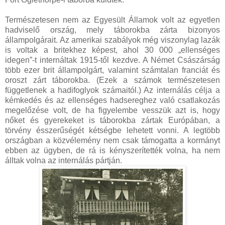
Természetesen nem az Egyesült Államok volt az egyetlen
hadviselő ország, mely táborokba zárta bizonyos
állampolgárait. Az amerikai szabályok még viszonylag lazák
is voltak a britekhez képest, ahol 30 000 „ellenséges
idegen”-t internáltak 1915-től kezdve. A Német Császárság
több ezer brit állampolgárt, valamint számtalan franciát és
oroszt zárt táborokba. (Ezek a számok természetesen
függetlenek a hadifoglyok számaitól.) Az internálás célja a
kémkedés és az ellenséges hadsereghez való csatlakozás
megelőzése volt, de ha figyelembe vesszük azt is, hogy
nőket és gyerekeket is táborokba zártak Európában, a
törvény ésszerűségét kétségbe lehetett vonni. A legtöbb
országban a közvélemény nem csak támogatta a kormányt
ebben az ügyben, de rá is kényszerítették volna, ha nem
álltak volna az internálás pártján.