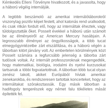
Kémkedés Elleni Törvényre hivatkozott, és a javasolta, hogy
a háború végéig internálják.
A legtöbb beszámoló az amerikai internálótáborokról
viszonylag pozitív képet festett, ahol katonás rend uralkodott,
és csak ritkán fordult elő, hogy az internáltak éheztek, vagy
túldolgoztatták őket. Posselt évekkel a háború után számolt
be az élményeiről az American Mercury hasábjain. A
legrosszabb élményei az öngyilkosságok, a több tucat
elmegyógyintézetbe zárt elszállítása, és a háború végén a
táborban kitört járvány volt. Az embertelen körülmények közt
Posselt számára a legfurcsább jelenség a táborba zárt
tudósok voltak. Az internált professzoroknak megengedték,
hogy matematikai, biológia, irodalmi és nyelvi kurzusokat
tartsanak a többi fogvatartottnak. A táborban több tucat olyan
zenész lakott, akiket Európából hívtak amerikai
zenekarokba, és rendszeresen tartottak koncerteket, hogy az
internáltakat szórakoztassák. Egy másik táborban a
hadifogoly tengerészek egy német falu tökéletes mását
építették fel.