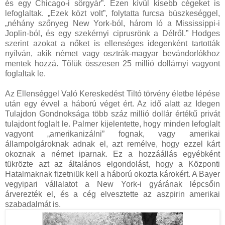
és egy Chicago-i sörgyár”. Ezen kívül kisebb cégeket is
lefoglaltak. „Ezek közt volt”, folytatta furcsa büszkeséggel,
„néhány szőnyeg New York-ból, három ló a Mississippi-i
Joplin-ból, és egy szekérnyi ciprusrönk a Délről.” Hodges
szerint azokat a nőket is ellenséges idegenként tartották
nyílván, akik német vagy osztrák-magyar bevándorlókhoz
mentek hozzá. Tőlük összesen 25 millió dollárnyi vagyont
foglaltak le.
Az Ellenséggel Való Kereskedést Tiltó törvény életbe lépése
után egy évvel a háború véget ért. Az idő alatt az Idegen
Tulajdon Gondnoksága több száz millió dollár értékű privát
tulajdont foglalt le. Palmer kijelentette, hogy minden lefoglalt
vagyont „amerikanizálni” fognak, vagy amerikai
állampolgároknak adnak el, azt remélve, hogy ezzel kárt
okoznak a német iparnak. Ez a hozzáállás egyébként
tükrözte azt az általános elgondolást, hogy a Központi
Hatalmaknak fizetniük kell a háború okozta károkért. A Bayer
vegyipari vállalatot a New York-i gyárának lépcsőin
árverezték el, és a cég elvesztette az aszpirin amerikai
szabadalmát is.