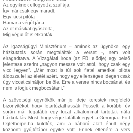
Az egyiknek elfogyott a szuflája,
Így már csak egy maradt.
Egy kicsi pilóta
Hamar a végét járta;
Az öt másikat gyászolta,
Míg végül őt is elkapták.
Az Igazságügyi Minisztérium – aminek az ügynökei egy
házkutatás során megtalálták a verset -, nem volt
elragadtatva. A Vizsgálati Iroda (az FBI elődje) egy belső
jelentése szerint „nagyon messze volt attól, hogy csak egy
vicc legyen”. „Már most is túl sok fiatal amerikai pilóta
áldozza fel az életét azért, hogy egy ellenséges idegen csak
úgy viccet csináljon belőle. Erre a versre nincs bocsánat, és
nem is fogjuk megbocsátani.”
A szövetségi ügynökök már jó ideje kerestek megfelelő
bizonyítékot, hogy letartóztathassák Posselt: a korábbi év
során már legalább egy tucat alkalommal tartottak nála
házkutatás. Most, hogy végre találtak egyet, a Gerorgia-i Fort
Oglethorpe-ba küldték, ami a háború alatt épült négy
központi gyűjtőtábor egyike volt. Ennek ellenére a vers