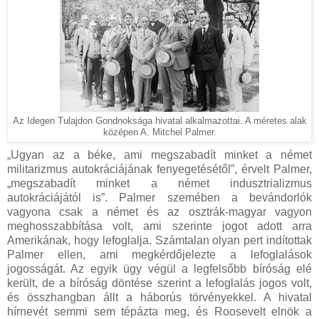
Az Idegen Tulajdon Gondnoksága hivatal alkalmazottai. A méretes alak
középen A. Mitchel Palmer.
„Ugyan az a béke, ami megszabadít minket a német
militarizmus autokráciájának fenyegetésétől”, érvelt Palmer,
„megszabadít minket a német indusztrializmus
autokráciájától is”. Palmer szemében a bevándorlók
vagyona csak a német és az osztrák-magyar vagyon
meghosszabbítása volt, ami szerinte jogot adott arra
Amerikának, hogy lefoglalja. Számtalan olyan pert indítottak
Palmer ellen, ami megkérdőjelezte a lefoglalások
jogosságát. Az egyik ügy végül a legfelsőbb bíróság elé
került, de a bíróság döntése szerint a lefoglalás jogos volt,
és összhangban állt a háborús törvényekkel. A hivatal
hírnevét semmi sem tépázta meg, és Roosevelt elnök a