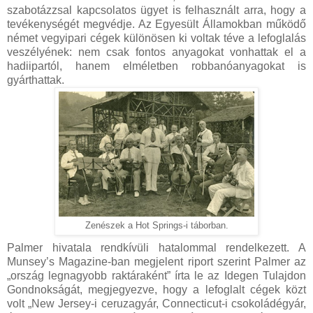
szabotázzsal kapcsolatos ügyet is felhasznált arra, hogy a
tevékenységét megvédje. Az Egyesült Államokban működő
német vegyipari cégek különösen ki voltak téve a lefoglalás
veszélyének: nem csak fontos anyagokat vonhattak el a
hadiipartól, hanem elméletben robbanóanyagokat is
gyárthattak.
Zenészek a Hot Springs-i táborban.
Palmer hivatala rendkívüli hatalommal rendelkezett. A
Munsey’s Magazine-ban megjelent riport szerint Palmer az
„ország legnagyobb raktáraként” írta le az Idegen Tulajdon
Gondnokságát, megjegyezve, hogy a lefoglalt cégek közt
volt „New Jersey-i ceruzagyár, Connecticut-i csokoládégyár,