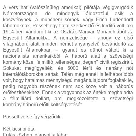
A vers hat (valószínűleg amerikai) pilótája végigvergődik
Németországon, de mindegyik áldozatául esik a
köszvénynek, a müncheni sörnek, vagy Erich Ludendorff
tábornoknak. Posselt egy fiatal szerkesztő és fordító volt, aki
1914-ben vándorolt ki az Osztrák-Magyar Monarchiából az
Egyesült Államokba. A nemzetisége – ahogy ez első
világháború alatt minden német anyanyelvű bevándorló az
Egyesült Államokban – gyanút és dühöt váltott ki a
nacionalista amerikaikból. A háború alatt a szövetségi
kormány közel félmillió „ellenséges idegen” civilt regisztrált.
Sokukat megfigyelték, és 6000 férfit és néhány nőt
internálótáborokba zártak. Talán még ennél is felháborítóbb
volt, hogy hatalmas mennyiségű magántulajdont foglaltak le,
pedig nagyobb részének nem sok köze volt a háborús
erőfeszítésekhez. Ennek a vagyonnak az értéke meghaladta
a félmilliárd dollárt, ami megközelítette a szövetségi
kormány háború előtti költségvetését.
Posselt verse így végződik:
Két kicsi pilóta
Futás közben lefagyott a lába;