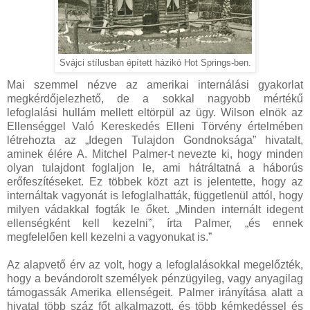
Svájci stílusban épített házikó Hot Springs-ben.
Mai szemmel nézve az amerikai internálási gyakorlat
megkérdőjelezhető, de a sokkal nagyobb mértékű
lefoglalási hullám mellett eltörpül az ügy. Wilson elnök az
Ellenséggel Való Kereskedés Elleni Törvény értelmében
létrehozta az „Idegen Tulajdon Gondnoksága” hivatalt,
aminek élére A. Mitchel Palmer-t nevezte ki, hogy minden
olyan tulajdont foglaljon le, ami hátráltatná a háborús
erőfeszítéseket. Ez többek közt azt is jelentette, hogy az
internáltak vagyonát is lefoglalhatták, függetlenül attól, hogy
milyen vádakkal fogták le őket. „Minden internált idegent
ellenségként kell kezelni”, írta Palmer, „és ennek
megfelelően kell kezelni a vagyonukat is.”
Az alapvető érv az volt, hogy a lefoglalásokkal megelőzték,
hogy a bevándorolt személyek pénzügyileg, vagy anyagilag
támogassák Amerika ellenségeit. Palmer irányítása alatt a
hivatal több száz főt alkalmazott, és több kémkedéssel és