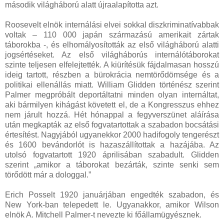
második világháború alatt újraalapította azt.
Roosevelt elnök internálási elvei sokkal diszkriminatívabbak
voltak – 110 000 japán származású amerikait zártak
táborokba -, és elhomályosították az első világháború alatti
jogsértéseket. Az első világháborús internálótáborokat
szinte teljesen elfelejtették. A kiürítésük fájdalmasan hosszú
ideig tartott, részben a bürokrácia nemtörődömsége és a
politikai ellenállás miatt. William Glidden történész szerint
Palmer megpróbált deportáltatni minden olyan internáltat,
aki bármilyen kihágást követett el, de a Kongresszus ehhez
nem járult hozzá. Hét hónappal a fegyverszünet aláírása
után megkapták az első fogvatartottak a szabadon bocsátási
értesítést. Nagyjából ugyanekkor 2000 hadifogoly tengerészt
és 1600 bevándorlót is hazaszállítottak a hazájába. Az
utolsó fogvatartott 1920 áprilisában szabadult. Glidden
szerint „amikor a táborokat bezárták, szinte senki sem
törődött már a dologgal.”
Erich Posselt 1920 januárjában engedték szabadon, és
New York-ban telepedett le. Ugyanakkor, amikor Wilson
elnök A. Mitchell Palmer-t nevezte ki főállamügyésznek.