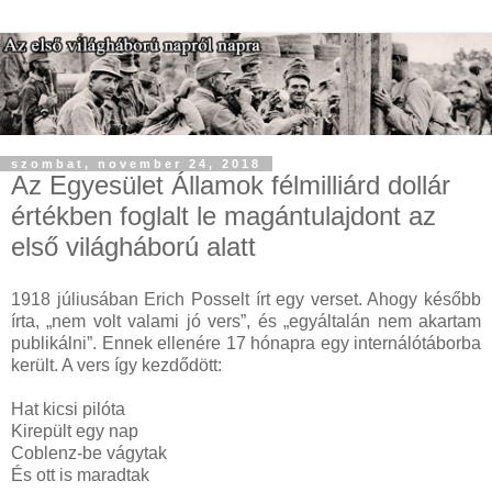
szombat, november 24, 2018
Az Egyesület Államok félmilliárd dollár
értékben foglalt le magántulajdont az
első világháború alatt
1918 júliusában Erich Posselt írt egy verset. Ahogy később
írta, „nem volt valami jó vers”, és „egyáltalán nem akartam
publikálni”. Ennek ellenére 17 hónapra egy internálótáborba
került. A vers így kezdődött:
Hat kicsi pilóta
Kirepült egy nap
Coblenz-be vágytak
És ott is maradtak