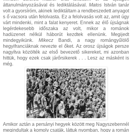
áttanulmányozásával és lediktálásával.
Matos
István tanár
volt a gyorsíróm, akinek lediktáltam a rendbeszedett anyagot
s ő vacsora után felolvasta. Ez a felolvasás volt az, amit úgy
várt mindenki, mint a falat kenyeret. Ennek az élő újságnak
legérdekesebb időszaka az volt, mikor a románok
hadüzenet nélkül háborút kezdtek ellenünk. Megijedt
mindegyikünk.
Mikecz
Bandi, a nagy romángyűlölő
hegyifranciáknak nevezte el őket. Az orosz újságok persze
nagyítva közölték az első bevezető sikereket, mi azonban
hittük, hogy ezek csak járőrsikerek . . . Lesz az másként is
még.
Amikor aztán a persányi hegyek között meg Nagyszebennél
megindultak a komoly csaták, láttuk nyomban, hogy a román