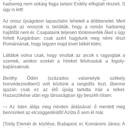
hadsereg nem sokáig fogja tartani Erdély elfoglalt részeit. S
úgy is lett!
Az orosz újságokon tapasztalni lehetett a döbbenetet. Mert
maguk az oroszok is belátták, hogy a román hadsereg
hajítófát nem ér. Csapataink teljesen tönkreverték őket s úgy
hírlett Kurgánban: csak azért hagytunk meg némi részt
Romániának, hogy legyen majd kivel békét kötni.
Láttátok volna csak, hogy virultak az arcok s ragyogtak a
szemek, amikor ezeket a híreket felolvastuk a fogoly-
bajtársaknak.
Beöthy
Ödön (százados valamelyik székely
honvédezredben!) volt köztünk a rangidős tiszt, űbenne
igazán csak ez az élő újság tartotta már a lelket.
Hazaszökése után egy társaságban így beszélt rólam:
— Az Isten áldja meg minden áldásával: ő mentett meg
bennünket az elcsüggedéstől! Azóta ő sem él már.
(Toldy Elemér dr. közlése, Budapest. in: Komáromi János: A