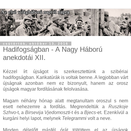
csütörtök, október 13, 2016
Hadifogságban - A Nagy Háború
anekdotái XII.
Kézzel írt újságot is szerkesztettünk a szibériai
hadifogságban. Karikatúrák is voltak benne. A legjobban várt
újságnak azonban nem ez bizonyult, hanem az orosz
újságok magyar fordításának felolvasása.
Magam néhány hónap alatt megtanultam oroszul s nem
esett nehezemre a fordítás. Megrendeltük a
Ruszkoje
Szhvo
-t, a
Birsevija Vjedomoszti
-t és a
Bjecs
-et. Ezenkívül a
kurgáni helyi lapot, melynek
Telegrammi
volt a neve.
Minden délelőtt másfél órát töltöttem el az újságok