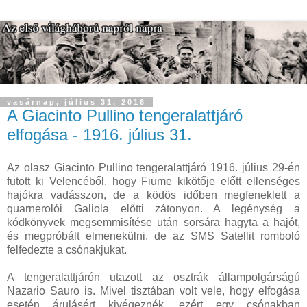
vasárnap, július 31, 2016
A Giacinto Pullino tengeralattjáró
elfogása - 1916. július 31.
Az olasz Giacinto Pullino tengeralattjáró 1916. július 29-én
futott ki Velencéből, hogy Fiume kikötője előtt ellenséges
hajókra vadásszon, de a ködös időben megfeneklett a
quarnerolói Galiola előtti zátonyon. A legénység a
kódkönyvek megsemmisítése után sorsára hagyta a hajót,
és megpróbált elmenekülni, de az SMS Satellit romboló
felfedezte a csónakjukat.
A tengeralattjárón utazott az osztrák állampolgárságú
Nazario Sauro is. Mivel tisztában volt vele, hogy elfogása
esetén árulásért kivégeznék, ezért egy csónakban