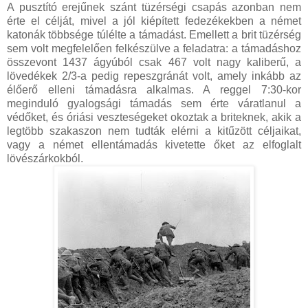
A pusztító erejűnek szánt tüzérségi csapás azonban nem
érte el célját, mivel a jól kiépített fedezékekben a német
katonák többsége túlélte a támadást. Emellett a brit tüzérség
sem volt megfelelően felkészülve a feladatra: a támadáshoz
összevont 1437 ágyúból csak 467 volt nagy kaliberű, a
lövedékek 2/3-a pedig repeszgránát volt, amely inkább az
élőerő elleni támadásra alkalmas. A reggel 7:30-kor
meginduló gyalogsági támadás sem érte váratlanul a
védőket, és óriási veszteségeket okoztak a briteknek, akik a
legtöbb szakaszon nem tudták elérni a kitűzött céljaikat,
vagy a német ellentámadás kivetette őket az elfoglalt
lövészárkokból.