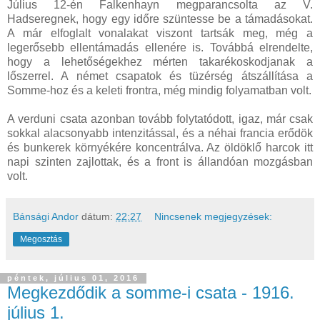
Július 12-én Falkenhayn megparancsolta az V.
Hadseregnek, hogy egy időre szüntesse be a támadásokat.
A már elfoglalt vonalakat viszont tartsák meg, még a
legerősebb ellentámadás ellenére is. Továbbá elrendelte,
hogy a lehetőségekhez mérten takarékoskodjanak a
lőszerrel. A német csapatok és tüzérség átszállítása a
Somme-hoz és a keleti frontra, még mindig folyamatban volt.
A verduni csata azonban tovább folytatódott, igaz, már csak
sokkal alacsonyabb intenzitással, és a néhai francia erődök
és bunkerek környékére koncentrálva. Az öldöklő harcok itt
napi szinten zajlottak, és a front is állandóan mozgásban
volt.
Bánsági Andor
dátum:
22:27
Nincsenek megjegyzések:
Megosztás
péntek, július 01, 2016
Megkezdődik a somme-i csata - 1916.
július 1.