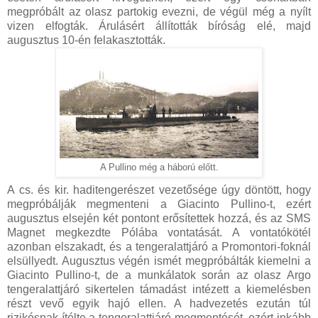
megpróbált az olasz partokig evezni, de végül még a nyílt
vizen elfogták. Árulásért állították bíróság elé, majd
augusztus 10-én felakasztották.
A Pullino még a háború előtt.
A cs. és kir. haditengerészet vezetősége úgy döntött, hogy
megpróbálják megmenteni a Giacinto Pullino-t, ezért
augusztus elsején két pontont erősítettek hozzá, és az SMS
Magnet megkezdte Pólába vontatását. A vontatókötél
azonban elszakadt, és a tengeralattjáró a Promontori-foknál
elsüllyedt. Augusztus végén ismét megpróbálták kiemelni a
Giacinto Pullino-t, de a munkálatok során az olasz Argo
tengeralattjáró sikertelen támadást intézett a kiemelésben
részt vevő egyik hajó ellen. A hadvezetés ezután túl
rizikósnak ítélte a tengeralattjáró megmentését, ezért inkább