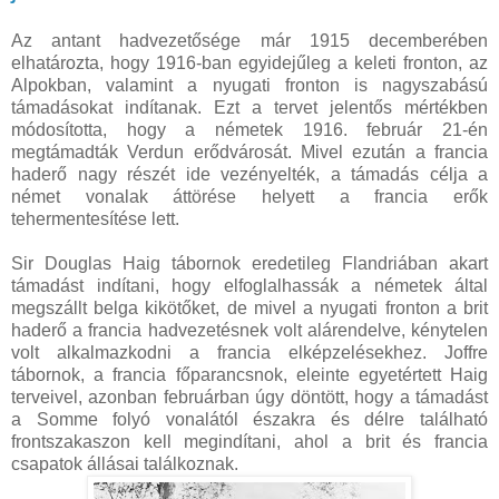
Az antant hadvezetősége már 1915 decemberében
elhatározta, hogy 1916-ban egyidejűleg a keleti fronton, az
Alpokban, valamint a nyugati fronton is nagyszabású
támadásokat indítanak. Ezt a tervet jelentős mértékben
módosította, hogy a németek 1916. február 21-én
megtámadták Verdun erődvárosát. Mivel ezután a francia
haderő nagy részét ide vezényelték, a támadás célja a
német vonalak áttörése helyett a francia erők
tehermentesítése lett.
Sir Douglas Haig tábornok eredetileg Flandriában akart
támadást indítani, hogy elfoglalhassák a németek által
megszállt belga kikötőket, de mivel a nyugati fronton a brit
haderő a francia hadvezetésnek volt alárendelve, kénytelen
volt alkalmazkodni a francia elképzelésekhez. Joffre
tábornok, a francia főparancsnok, eleinte egyetértett Haig
terveivel, azonban februárban úgy döntött, hogy a támadást
a Somme folyó vonalától északra és délre található
frontszakaszon kell megindítani, ahol a brit és francia
csapatok állásai találkoznak.