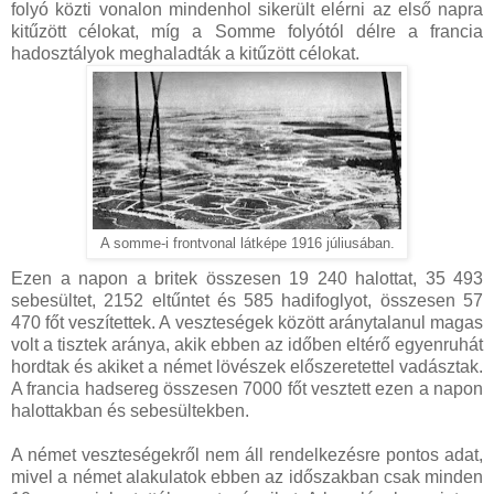
folyó közti vonalon mindenhol sikerült elérni az első napra
kitűzött célokat, míg a Somme folyótól délre a francia
hadosztályok meghaladták a kitűzött célokat.
A somme-i frontvonal látképe 1916 júliusában.
Ezen a napon a britek összesen 19 240 halottat, 35 493
sebesültet, 2152 eltűntet és 585 hadifoglyot, összesen 57
470 főt veszítettek. A veszteségek között aránytalanul magas
volt a tisztek aránya, akik ebben az időben eltérő egyenruhát
hordtak és akiket a német lövészek előszeretettel vadásztak.
A francia hadsereg összesen 7000 főt vesztett ezen a napon
halottakban és sebesültekben.
A német veszteségekről nem áll rendelkezésre pontos adat,
mivel a német alakulatok ebben az időszakban csak minden