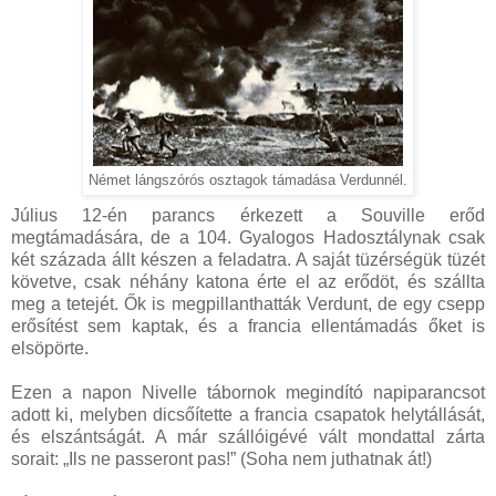
Német lángszórós osztagok támadása Verdunnél.
Július 12-én parancs érkezett a Souville erőd
megtámadására, de a 104. Gyalogos Hadosztálynak csak
két százada állt készen a feladatra. A saját tüzérségük tüzét
követve, csak néhány katona érte el az erődöt, és szállta
meg a tetejét. Ők is megpillanthatták Verdunt, de egy csepp
erősítést sem kaptak, és a francia ellentámadás őket is
elsöpörte.
Ezen a napon Nivelle tábornok megindító napiparancsot
adott ki, melyben dicsőítette a francia csapatok helytállását,
és elszántságát. A már szállóigévé vált mondattal zárta
sorait: „Ils ne passeront pas!” (Soha nem juthatnak át!)