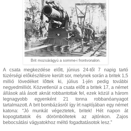
Brit mozsárágyú a somme-i frontvonalon.
A csata megkezdése előtt, június 24-től 7 napig tartó
tüzérségi előkészítésre került sor, melynek során a britek 1,5
millió lövedéket lőttek ki, július 1-jén pedig további
negyedmilliót. Közvetlenül a csata előtt a britek 17, a német
állások alá ásott aknát robbantottak fel, ezek közül a három
legnagyobb egyenként 21 tonna robbanóanyagot
tartalmazott. A brit bombázásról így írt naplójában egy német
katona: “Jó munkát végeztetek, britek! Hét napon át
kopogtattatok és dörömböltetek az ajtónkon. Zajos
bebocsátási vágyatokhoz méltó fogadtatásotok lesz.”