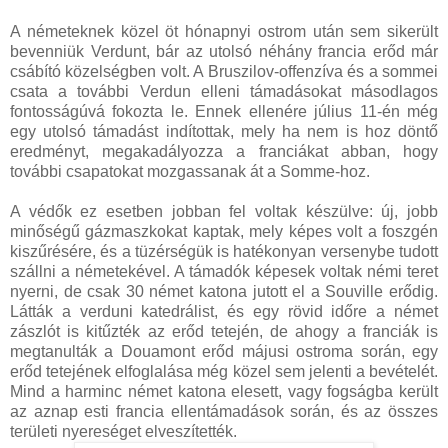
A németeknek közel öt hónapnyi ostrom után sem sikerült
bevenniük Verdunt, bár az utolsó néhány francia erőd már
csábító közelségben volt. A Bruszilov-offenzíva és a sommei
csata a további Verdun elleni támadásokat másodlagos
fontosságúvá fokozta le. Ennek ellenére július 11-én még
egy utolsó támadást indítottak, mely ha nem is hoz döntő
eredményt, megakadályozza a franciákat abban, hogy
további csapatokat mozgassanak át a Somme-hoz.
A védők ez esetben jobban fel voltak készülve: új, jobb
minőségű gázmaszkokat kaptak, mely képes volt a foszgén
kiszűrésére, és a tüzérségük is hatékonyan versenybe tudott
szállni a németekével. A támadók képesek voltak némi teret
nyerni, de csak 30 német katona jutott el a Souville erődig.
Látták a verduni katedrálist, és egy rövid időre a német
zászlót is kitűzték az erőd tetején, de ahogy a franciák is
megtanulták a Douamont erőd májusi ostroma során, egy
erőd tetejének elfoglalása még közel sem jelenti a bevételét.
Mind a harminc német katona elesett, vagy fogságba került
az aznap esti francia ellentámadások során, és az összes
területi nyereséget elveszítették.