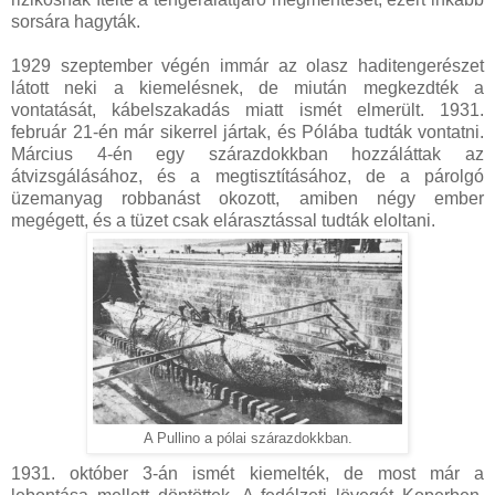
sorsára hagyták.
1929 szeptember végén immár az olasz haditengerészet
látott neki a kiemelésnek, de miután megkezdték a
vontatását, kábelszakadás miatt ismét elmerült. 1931.
február 21-én már sikerrel jártak, és Pólába tudták vontatni.
Március 4-én egy szárazdokkban hozzáláttak az
átvizsgálásához, és a megtisztításához, de a párolgó
üzemanyag robbanást okozott, amiben négy ember
megégett, és a tüzet csak elárasztással tudták eloltani.
A Pullino a pólai szárazdokkban.
1931. október 3-án ismét kiemelték, de most már a