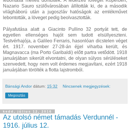
lebontása mellett döntöttek. A fedélzeti lövegét Koperben,
Nazario Sauro szülővárosában állították ki, de a második
világháború után a jugoszláv hatóságok az emlékművet
lebontották, a löveget pedig beolvasztották.
Pályafutása alatt a Giacinto Pullino 32 portyát tett, de
egyetlen ellenséges hajót sem tudott elsüllyeszteni.
Testvérhajója, a Galileo Ferraris, hasonlóan dicstelen véget
ért. 1917. november 27-28-án éjjel viharba került, és
Magnavacca (ma Porto Garibaldi) előtt partra vetődött. 1918
januárjában sikerült elvontatni, de olyan súlyos sérüléseket
szenvedett, hogy nem volt érdemes megjavítani, ezért 1918
januárjában törölték a flotta lajstromból.
Bánsági Andor
dátum:
15:32
Nincsenek megjegyzések:
Megosztás
kedd, július 12, 2016
Az utolsó német támadás Verdunnél -
1916. július 12.