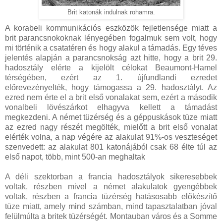
Brit katonák indulnak rohamra.
A korabeli kommunikációs eszközök fejletlensége miatt a
brit parancsnokoknak lényegében fogalmuk sem volt, hogy
mi történik a csatatéren és hogy alakul a támadás. Egy téves
jelentés alapján a parancsnokság azt hitte, hogy a brit 29.
hadosztály elérte a kijelölt célokat Beaumont-Hamel
térségében, ezért az 1. újfundlandi ezredet
előrevezényelték, hogy támogassa a 29. hadosztályt. Az
ezred nem érte el a brit első vonalakat sem, ezért a második
vonalbeli lövészárkot elhagyva kellett a támadást
megkezdeni. A német tüzérség és a géppuskások tüze miatt
az ezred nagy részét megölték, mielőtt a brit első vonalat
elérték volna, a nap végére az alakulat 91%-os veszteséget
szenvedett: az alakulat 801 katonájából csak 68 élte túl az
első napot, több, mint 500-an meghaltak
A déli szektorban a francia hadosztályok sikeresebbek
voltak, részben mivel a német alakulatok gyengébbek
voltak, részben a francia tüzérség hatásosabb előkészítő
tüze miatt, amely mind számban, mind tapasztalatban jóval
felülmúlta a britek tüzérségét. Montauban város és a Somme