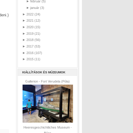
►
február
(5)
►
január
(3)
►
2022
(24)
eni.)
►
2021
(12)
►
2020
(15)
►
2019
(21)
►
2018
(56)
►
2017
(53)
►
2016
(107)
►
2015
(11)
KIÁLLÍTÁSOK ÉS MÚZEUMOK
Gallerion - Fort Verudela (Póla)
Heeresgeschichtliches Museum -