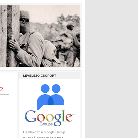
LEVELEZŐ CSOPORT
2.
Csatlakozz a Google Group