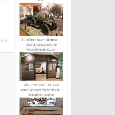
Bécs
Fürdőélet a Nagy Háborúban -
egyzés
Magyar Kereskedelmi és
Vendéglátóipari Múzeum
SMS Szent István - 100 éves
hadisír az Adriai-tenger mélyén -
Hadtörténeti Múzeum