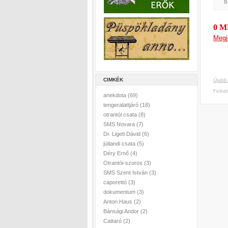
B
0 
Megj
CIMKÉK
Újabb
Felira
anekdota
(69)
tengeralattjáró
(18)
otrantói csata
(8)
SMS Novara
(7)
Dr. Ligeti Dávid
(6)
jütlandi csata
(5)
Déry Ernő
(4)
Otrantói-szoros
(3)
SMS Szent István
(3)
caporettó
(3)
dokumentum
(3)
Anton Haus
(2)
Bánsági Andor
(2)
Cattaró
(2)