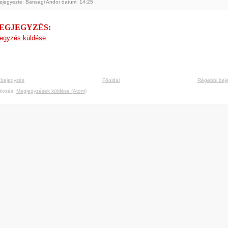
ejegyezte: Bánsági Andor
dátum:
14:25
MEGJEGYZÉS:
egyzés küldése
 bejegyzés
Főoldal
Régebbi bej
tkozás:
Megjegyzések küldése (Atom)