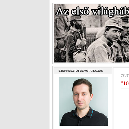
SZERKESZTŐI BEMUTATKOZÁS
CSÜT
"10