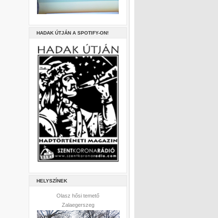
HADAK ÚTJÁN A SPOTIFY-ON!
HELYSZÍNEK
Olasz hősi temető
Zalaegerszeg