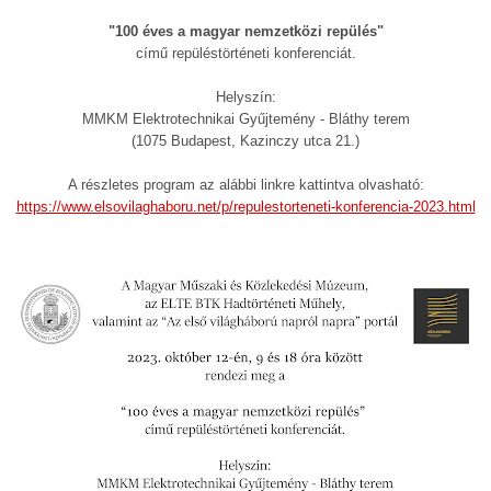
"100 éves a magyar nemzetközi repülés"
című repüléstörténeti konferenciát.
Helyszín:
MMKM Elektrotechnikai Gyűjtemény - Bláthy terem
(1075 Budapest, Kazinczy utca 21.)
A részletes program az alábbi linkre kattintva olvasható:
https://www.elsovilaghaboru.net/p/repulestorteneti-konferencia-2023.html