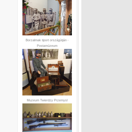
Borzalmak tiport országútján -
Postamúzeum
Muzeum Twierdzy Przemysl