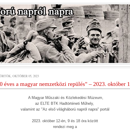
ÖRTÖK, OKTÓBER 05, 2023
0 éves a magyar nemzetközi repülés" – 2023. október 1
A Magyar Műszaki és Közlekedési Múzeum,
az ELTE BTK Hadtörténeti Műhely,
valamint az "Az első világháború napról napra" portál
2023. október 12-én, 9 és 18 óra között
rendezi meg a