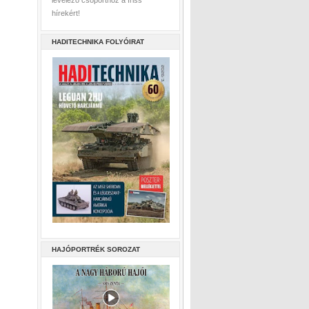
levelező csoporthoz a friss
hírekért!
HADITECHNIKA FOLYÓIRAT
HAJÓPORTRÉK SOROZAT