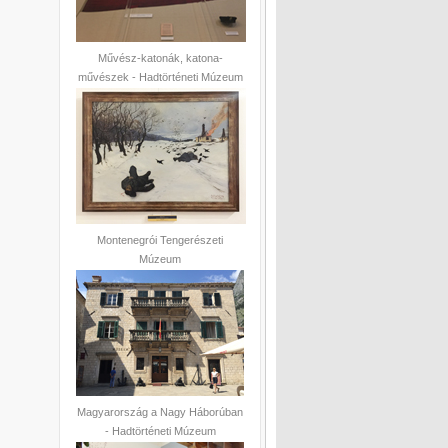
Művész-katonák, katona-
művészek - Hadtörténeti Múzeum
Montenegrói Tengerészeti
Múzeum
Magyarország a Nagy Háborúban
- Hadtörténeti Múzeum