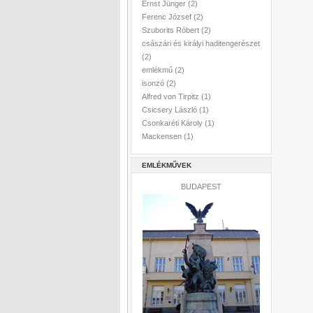
Ernst Jünger
(2)
Ferenc József
(2)
Szuborits Róbert
(2)
császári és királyi haditengerészet
(2)
emlékmű
(2)
isonzó
(2)
Alfred von Tirpitz
(1)
Csicsery László
(1)
Csonkaréti Károly
(1)
Mackensen
(1)
EMLÉKMŰVEK
BUDAPEST