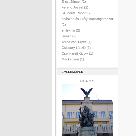
Ernst Jünger
(2)
Ferenc József
(2)
Szuborits Róbert
(2)
császári és királyi haditengerészet
(2)
emlékmű
(2)
isonzó
(2)
Alfred von Tirpitz
(1)
Csicsery László
(1)
Csonkaréti Károly
(1)
Mackensen
(1)
EMLÉKMŰVEK
BUDAPEST