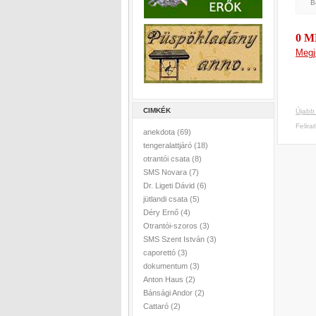
B
0 
Megj
CIMKÉK
Újabb
Felira
anekdota
(69)
tengeralattjáró
(18)
otrantói csata
(8)
SMS Novara
(7)
Dr. Ligeti Dávid
(6)
jütlandi csata
(5)
Déry Ernő
(4)
Otrantói-szoros
(3)
SMS Szent István
(3)
caporettó
(3)
dokumentum
(3)
Anton Haus
(2)
Bánsági Andor
(2)
Cattaró
(2)