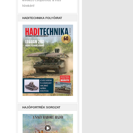
levelező csoporthoz a friss
hírekért!
HADITECHNIKA FOLYÓIRAT
HAJÓPORTRÉK SOROZAT