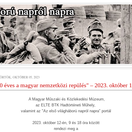
ÖRTÖK, OKTÓBER 05, 2023
0 éves a magyar nemzetközi repülés" – 2023. október 1
A Magyar Műszaki és Közlekedési Múzeum,
az ELTE BTK Hadtörténeti Műhely,
valamint az "Az első világháború napról napra" portál
2023. október 12-én, 9 és 18 óra között
rendezi meg a