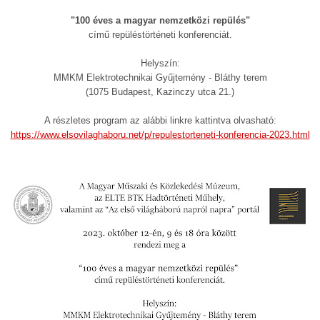
"100 éves a magyar nemzetközi repülés"
című repüléstörténeti konferenciát.
Helyszín:
MMKM Elektrotechnikai Gyűjtemény - Bláthy terem
(1075 Budapest, Kazinczy utca 21.)
A részletes program az alábbi linkre kattintva olvasható:
https://www.elsovilaghaboru.net/p/repulestorteneti-konferencia-2023.html