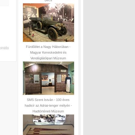
Bécs
Fürdőélet a Nagy Háborúban -
egyzés
Magyar Kereskedelmi és
Vendéglátóipari Múzeum
SMS Szent István - 100 éves
hadisír az Adriai-tenger mélyén -
Hadtörténeti Múzeum