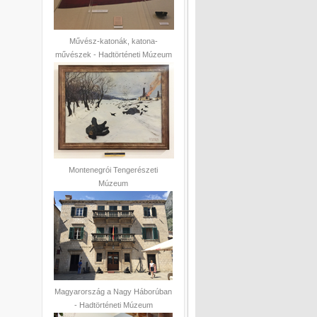
Művész-katonák, katona-
művészek - Hadtörténeti Múzeum
Montenegrói Tengerészeti
Múzeum
Magyarország a Nagy Háborúban
- Hadtörténeti Múzeum