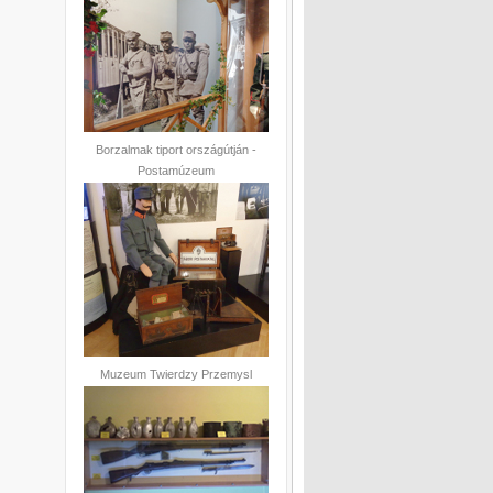
Borzalmak tiport országútján -
Postamúzeum
Muzeum Twierdzy Przemysl