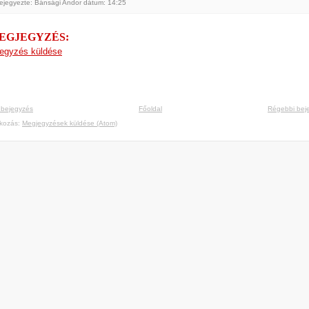
ejegyezte: Bánsági Andor
dátum:
14:25
MEGJEGYZÉS:
egyzés küldése
 bejegyzés
Főoldal
Régebbi bej
tkozás:
Megjegyzések küldése (Atom)