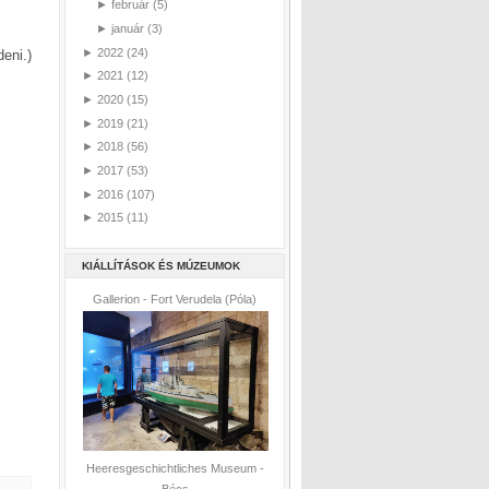
►
február
(5)
►
január
(3)
►
2022
(24)
eni.)
►
2021
(12)
►
2020
(15)
►
2019
(21)
►
2018
(56)
►
2017
(53)
►
2016
(107)
►
2015
(11)
KIÁLLÍTÁSOK ÉS MÚZEUMOK
Gallerion - Fort Verudela (Póla)
Heeresgeschichtliches Museum -