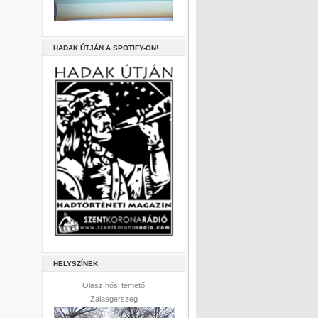
HADAK ÚTJÁN A SPOTIFY-ON!
HELYSZÍNEK
Olasz hősi temető
Zalaegerszeg