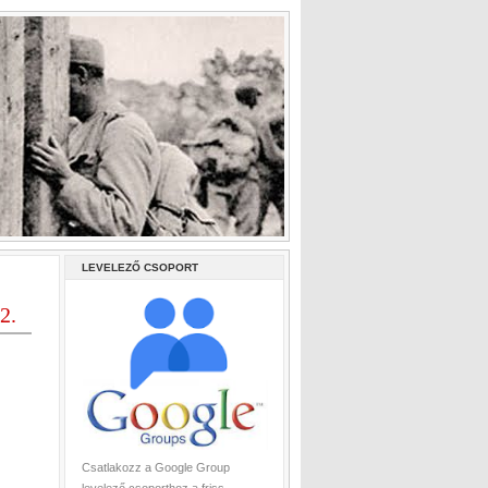
LEVELEZŐ CSOPORT
2.
Csatlakozz a Google Group