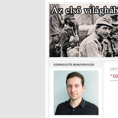
SZERKESZTŐI BEMUTATKOZÁS
CSÜT
"10