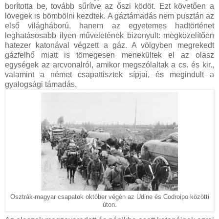
borította be, tovább sűrítve az őszi ködöt. Ezt követően a
lövegek is bömbölni kezdtek. A gáztámadás nem pusztán az
első világháború, hanem az egyetemes hadtörténet
leghatásosabb ilyen műveletének bizonyult: megközelítően
hatezer katonával végzett a gáz. A völgyben megrekedt
gázfelhő miatt is tömegesen menekültek el az olasz
egységek az arcvonalról, amikor megszólaltak a cs. és kir.,
valamint a német csapattisztek sípjai, és megindult a
gyalogsági támadás.
Osztrák-magyar csapatok október végén az Udine és Codroipo közötti
úton.