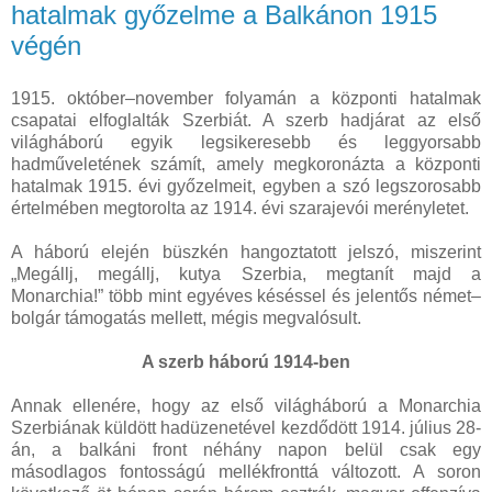
hatalmak győzelme a Balkánon 1915
végén
1915. október–november folyamán a központi hatalmak
csapatai elfoglalták Szerbiát. A szerb hadjárat az első
világháború egyik legsikeresebb és leggyorsabb
hadműveletének számít, amely megkoronázta a központi
hatalmak 1915. évi győzelmeit, egyben a szó legszorosabb
értelmében megtorolta az 1914. évi szarajevói merényletet.
A háború elején büszkén hangoztatott jelszó, miszerint
„Megállj, megállj, kutya Szerbia, megtanít majd a
Monarchia!” több mint egyéves késéssel és jelentős német–
bolgár támogatás mellett, mégis megvalósult.
A szerb háború 1914-ben
Annak ellenére, hogy az első világháború a Monarchia
Szerbiának küldött hadüzenetével kezdődött 1914. július 28-
án, a balkáni front néhány napon belül csak egy
másodlagos fontosságú mellékfronttá változott. A soron