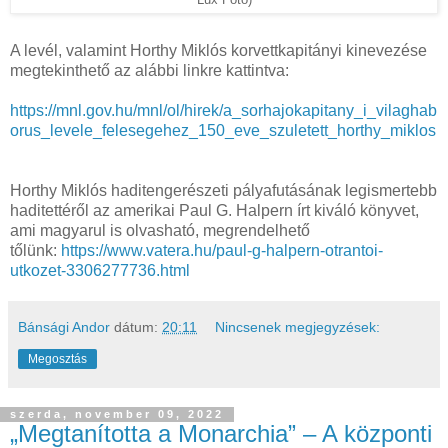
A levél, valamint Horthy Miklós korvettkapitányi kinevezése
megtekinthető az alábbi linkre kattintva:
https://mnl.gov.hu/mnl/ol/hirek/a_sorhajokapitany_i_vilaghab
orus_levele_felesegehez_150_eve_szuletett_horthy_miklos
Horthy Miklós haditengerészeti pályafutásának legismertebb
haditettéről az amerikai Paul G. Halpern írt kiváló könyvet,
ami magyarul is olvasható, megrendelhető
tőlünk:
https://www.vatera.hu/paul-g-halpern-otrantoi-
utkozet-3306277736.html
Bánsági Andor
dátum:
20:11
Nincsenek megjegyzések:
Megosztás
szerda, november 09, 2022
„Megtanította a Monarchia” – A központi