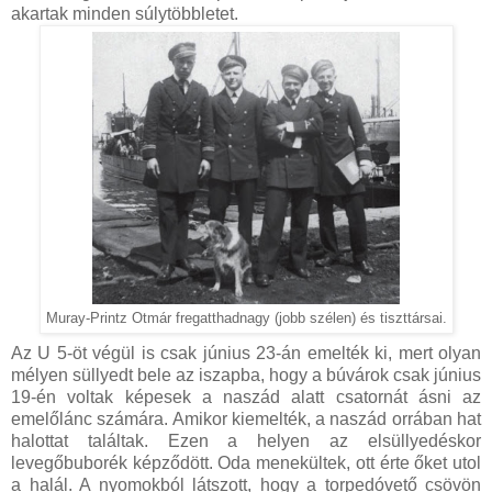
akartak minden súlytöbbletet.
Muray-Printz Otmár fregatthadnagy (jobb szélen) és tiszttársai.
Az U 5-öt végül is csak június 23-án emelték ki, mert olyan
mélyen süllyedt bele az iszapba, hogy a búvárok csak június
19-én voltak képesek a naszád alatt csatornát ásni az
emelőlánc számára. Amikor kiemelték, a naszád orrában hat
halottat találtak. Ezen a helyen az elsüllyedéskor
levegőbuborék képződött. Oda menekültek, ott érte őket utol
a halál. A nyomokból látszott, hogy a torpedóvető csövön