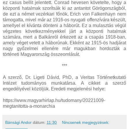
ez casus bellit jelentett. Conrad hevesen követelte, hogy a
központi hatalmak szorítsák ki az antantot Görögországból,
de ezt a német vezérkari főnök, Erich von Falkenhayn nem
támogatta, mivel már az 1916-os nyugati offenzívára készült,
amellyel el kívánta dönteni a háborút. Ez a mulasztás végül
végzetes következményekkel járt a központi hatalmak
számára, mert a Balkánról érkezett az a csapás 1918-ban,
amely véget vetett a háborúnak. Ekként az 1915-ös hadjárat
nagy győzelmei ellenére már magukban hordozták a
történeti Magyarország összeomlását.
***
A szerző, Dr. Ligeti Dávid, PhD, a Veritas Történetkutató
Intézet tudományos munkatársa. A cikket a szerző
engedélyével közöljük. Eredeti megjelenési helye:
https://www.magyarhirlap.hu/tudomany/20221009-
megtanitotta-a-monarchia
Bánsági Andor
dátum:
11:30
Nincsenek megjegyzések: