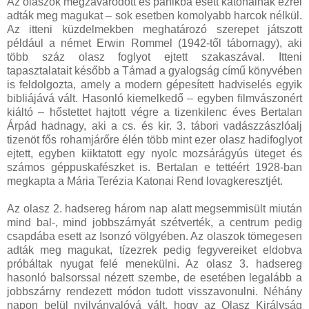
Az olaszok megzavarodott és pánikba esett katonáinak ezrei
adták meg magukat – sok esetben komolyabb harcok nélkül.
Az itteni küzdelmekben meghatározó szerepet játszott
például a német Erwin Rommel (1942-től tábornagy), aki
több száz olasz foglyot ejtett szakaszával. Itteni
tapasztalatait később a Támad a gyalogság című könyvében
is feldolgozta, amely a modern gépesített hadviselés egyik
bibliájává vált. Hasonló kiemelkedő – egyben filmvászonért
kiáltó – hőstettet hajtott végre a tizenkilenc éves Bertalan
Árpád hadnagy, aki a cs. és kir. 3. tábori vadászzászlóalj
tizenöt fős rohamjárőre élén több mint ezer olasz hadifoglyot
ejtett, egyben kiiktatott egy nyolc mozsárágyús üteget és
számos géppuskafészket is. Bertalan e tettéért 1928-ban
megkapta a Mária Terézia Katonai Rend lovagkeresztjét.
Az olasz 2. hadsereg három nap alatt megsemmisült miután
mind bal-, mind jobbszárnyát szétverték, a centrum pedig
csapdába esett az Isonzó völgyében. Az olaszok tömegesen
adták meg magukat, tízezrek pedig fegyvereiket eldobva
próbáltak nyugat felé menekülni. Az olasz 3. hadsereg
hasonló balsorssal nézett szembe, de esetében legalább a
jobbszárny rendezett módon tudott visszavonulni. Néhány
napon belül nyilvánvalóvá vált, hogy az Olasz Királyság