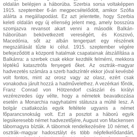
oldalán belépjen a háborúba. Szerbia sorsa voltaképpen
1915. szeptember 6-án megpecsételődött, amikor Szófia
aláírta a megállapodást. Ez azt jelentette, hogy Szerbia
keleti oldalán egy új ellenség jelent meg, amely bosszúra
szomjazva revansot akart venni a második Balkán-
háborúban bekövetkezett vereségért, és Koszovó,
Macedónia, sőt az albán tengerpart egy részének
megszállását tűzte ki célul. 1915. szeptember végére
befejeződött a központi hatalmak csapatainak átszállítása a
Balkánra: a szerbek csak ekkor kezdték felmérni, mekkora
léptékű katasztrófa fenyegeti őket. Az osztrák–magyar
hadvezetés számára a szerb hadszíntér ekkor jóval kevésbé
volt fontos, mint az orosz vagy az olasz, ezért csak
vonakodva járult hozzá a hadművelethez. A vezérkari főnök,
Franz Conrad von Hötzendorf császári és királyi
vezérezredes úgy vélte, hogy a németek beavatkozása
esetén a Monarchia nagyhatalmi státusza a múlté lesz. A
bolgár csatlakozás egyik feltétele ugyanis a német
főparancsnokság volt. Ezt a posztot a háború egyik
legsikeresebb német hadvezetőjére, August von Mackensen
tábornagyra bízták. A tábornok rendelkezésére 10 német, 4
osztrák–magyar hadosztályt és több népfelkelődandárt,