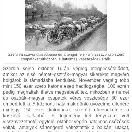
Szerb visszavonulás Albánia és a tenger felé - a visszavonuló szerb
csapatokat útközben is hatalmas veszteségek érték.
Szerbia sorsa október 16-án végleg megpecsételődött,
amikor az első német–osztrák–magyar sikereket megváró
bolgárok is támadásba lendültek. November végéig több
mint 150 ezer szerb katona esett hadifogságba, 100 ezren
pedig meghaltak, illetve megsebesültek, miközben a német
és osztrák–magyar csapatok véres vesztesége 30 ezer
embert tett ki. A központi hatalmak döntő győzelme ellenére
mintegy 150 ezer katonának sikerült elmenekülnie a
koszovói katlanból. E fejlemény két tényezőre volt
visszavezethető: egyfelől október végén hatalmas esőzések
voltak, amelyek sártengerré változtatták a balkáni utakat,