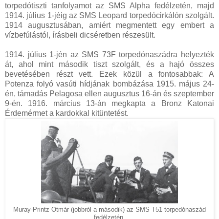
torpedótiszti tanfolyamot az SMS Alpha fedélzetén, majd
1914. július 1-jéig az SMS Leopard torpedócirkálón szolgált.
1914 augusztusában, amiért megmentett egy embert a
vízbefúlástól, írásbeli dicséretben részesült.
1914. július 1-jén az SMS 73F torpedónaszádra helyezték
át, ahol mint második tiszt szolgált, és a hajó összes
bevetésében részt vett. Ezek közül a fontosabbak: A
Potenza folyó vasúti hídjának bombázása 1915. május 24-
én, támadás Pelagosa ellen augusztus 16-án és szeptember
9-én. 1916. március 13-án megkapta a Bronz Katonai
Érdemérmet a kardokkal kitüntetést.
Muray-Printz Otmár (jobbról a második) az SMS T51 torpedónaszád
fedélzetén.