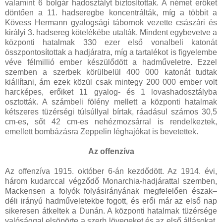
valamint 6 bolgár hadosztályt biztosítottak. A német erőket
döntően a 11. hadseregbe koncentrálták, míg a többit a
Kövess Hermann gyalogsági tábornok vezette császári és
királyi 3. hadsereg kötelékébe utalták. Mindent egybevetve a
központi hatalmak 330 ezer első vonalbeli katonát
összpontosítottak a hadjáratra, míg a tartalékot is figyelembe
véve félmillió ember készülődött a hadműveletre. Ezzel
szemben a szerbek körülbelül 400 000 katonát tudtak
kiállítani, ám ezek közül csak mintegy 200 000 ember volt
harcképes, erőiket 11 gyalog- és 1 lovashadosztályba
osztották. A számbeli fölény mellett a központi hatalmak
kétszeres tüzérségi túlsúllyal bírtak, ráadásul számos 30,5
cm-es, sőt 42 cm-es nehézmozsárral is rendelkeztek,
emellett bombázásra Zeppelin léghajókat is bevetettek.
Az offenzíva
Az offenzíva 1915. október 6-án kezdődött. Az 1914. évi,
három kudarccal végződő Monarchia-hadjárattal szemben,
Mackensen a folyók folyásirányának megfelelően észak–
déli irányú hadműveletekbe fogott, és erői már az első nap
sikeresen átkeltek a Dunán. A központi hatalmak tüzérsége
valósággal elsöpörte a szerb lövegeket és az első állásokat.