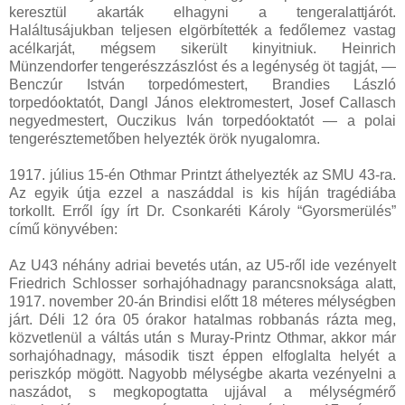
keresztül akarták elhagyni a tengeralattjárót.
Haláltusájukban teljesen elgörbítették a fedőlemez vastag
acélkarját, mégsem sikerült kinyitniuk. Heinrich
Münzendorfer tengerészzászlóst és a legénység öt tagját, —
Benczúr István torpedómestert, Brandies László
torpedóoktatót, Dangl János elektromestert, Josef Callasch
negyedmestert, Ouczikus Iván torpedóoktatót — a polai
tengerésztemetőben helyezték örök nyugalomra.
1917. július 15-én Othmar Printzt áthelyezték az SMU 43-ra.
Az egyik útja ezzel a naszáddal is kis híján tragédiába
torkollt. Erről így írt Dr. Csonkaréti Károly “Gyorsmerülés”
című könyvében:
Az U43 néhány adriai bevetés után, az U5-ről ide vezényelt
Friedrich Schlosser sorhajóhadnagy parancsnoksága alatt,
1917. november 20-án Brindisi előtt 18 méteres mélységben
járt. Déli 12 óra 05 órakor hatalmas robbanás rázta meg,
közvetlenül a váltás után s Muray-Printz Othmar, akkor már
sorhajóhadnagy, második tiszt éppen elfoglalta helyét a
periszkóp mögött. Nagyobb mélységbe akarta vezényelni a
naszádot, s megkopogtatta ujjával a mélységmérő