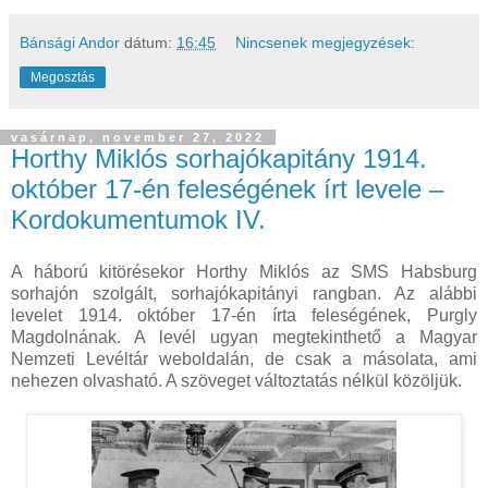
Bánsági Andor
dátum:
16:45
Nincsenek megjegyzések:
Megosztás
vasárnap, november 27, 2022
Horthy Miklós sorhajókapitány 1914.
október 17-én feleségének írt levele –
Kordokumentumok IV.
A háború kitörésekor Horthy Miklós az SMS Habsburg
sorhajón szolgált, sorhajókapitányi rangban. Az alábbi
levelet 1914. október 17-én írta feleségének, Purgly
Magdolnának. A levél ugyan megtekinthető a Magyar
Nemzeti Levéltár weboldalán, de csak a másolata, ami
nehezen olvasható. A szöveget változtatás nélkül közöljük.