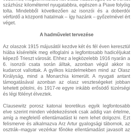
százhúsz kilométerrel nyugatabbra, egészen a Piave folyóig
tolta. Mindebből következően az isonzói és a doberdói
vérfürdő a központi hatalmak – így hazánk – győzelmével ért
véget.
A hadművelet tervezése
Az olaszok 1915 májusától kezdve két és fél éven keresztül
hiába kísérelték meg elfoglalni a legfontosabb hadicéljukat
képező Trieszt városát. Ehhez a legközelebb 1916 nyarán a
6. isonzói csata során álltak, azonban végül akkor is
kudarcot vallottak. A gyilkos küzdelmekben mind az Olasz
Királyság, mind a Monarchia kimerült. A nyugati antant
támogatásával azonban az olasz veszteségeket jobban
lehetett pótolni, és 1917-re egyre inkább erősödő tüzérségi
és légi fölényt élveztek.
Clausewitz porosz katonai teoretikus egyik legfontosabb
elve szerint minden védekezésnek csak addig van értelme,
amíg a megfelelő ellentámadást ki nem lehet dolgozni. Ezt
felismerve és alkalmazva Arz Artur gyalogsági tábornok, az
osztrák–magyar vezérkar főnöke ellentámadást javasolt az