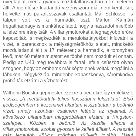
üveglapját, mert a gyanús mozdulatlanságban a 17 méteren
állt. A merülésre kiadandó vezényszóra már nem került sor,
helyette más parancsszavak csattantak. Már Schlosser is
talpon volt es a harmadik tiszt, Márton Kálmán
fregatthadnagy is munkához látott, hogy a naszádot mielőbb
a felszínre irányítsák. A villanymotorokat a legnagyobb erőre
kapcsolták, s megkezdték a merülőtartályokból kifúvatni a
vizet, a parancsnok a mélységmérőkhöz sietett, mindkettő
mozdulatlanul állt a 17 méteren; a harmadik, a toronyban
levő, már 60 métert mutatott es többé nem mozdult el onnan.
Pedig az U43 még továbbra is farral lefelé csúszott olyan
szögben, hogy az emberek már képtelenek voltak megállni a
lábukon. Négykézláb, mindenbe kapaszkodva, káromkodva
próbálták elzárni a vízbetörést.
Wilhelm Bouska gépmester ezekre a percekre így emlékezik
vissza:
„A merülőtartály teljes hosszában felszakadt. Első
ijedtségemben a kezemmel akartam visszatartani a beömlő
vizet, amely azonban csaknem letépte az ujjaimat. A
következő pillanatban megpróbáltam elzárni a Kingston-
szelepet... Közben a beömlő víz kezdte ellepni a
villanymotorokat, azokat gyorsan le kellett állítani. A naszád
már legalább 45°-os szögben süllyedt tovább. Hátul