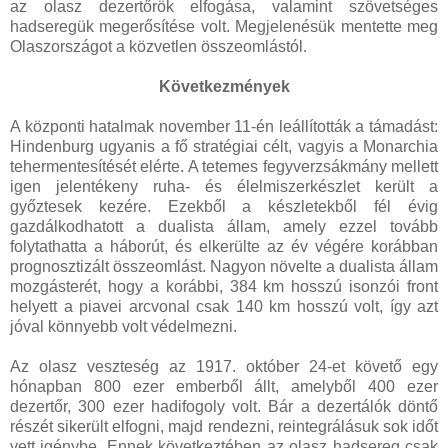
az olasz dezertőrök elfogása, valamint szövetséges
hadseregük megerősítése volt. Megjelenésük mentette meg
Olaszországot a közvetlen összeomlástól.
Következmények
A központi hatalmak november 11-én leállították a támadást:
Hindenburg ugyanis a fő stratégiai célt, vagyis a Monarchia
tehermentesítését elérte. A tetemes fegyverzsákmány mellett
igen jelentékeny ruha- és élelmiszerkészlet került a
győztesek kezére. Ezekből a készletekből fél évig
gazdálkodhatott a dualista állam, amely ezzel tovább
folytathatta a háborút, és elkerülte az év végére korábban
prognosztizált összeomlást. Nagyon növelte a dualista állam
mozgásterét, hogy a korábbi, 384 km hosszú isonzói front
helyett a piavei arcvonal csak 140 km hosszú volt, így azt
jóval könnyebb volt védelmezni.
Az olasz veszteség az 1917. október 24-et követő egy
hónapban 800 ezer emberből állt, amelyből 400 ezer
dezertőr, 300 ezer hadifogoly volt. Bár a dezertálók döntő
részét sikerült elfogni, majd rendezni, reintegrálásuk sok időt
vett igénybe. Ennek következtében az olasz hadsereg csak