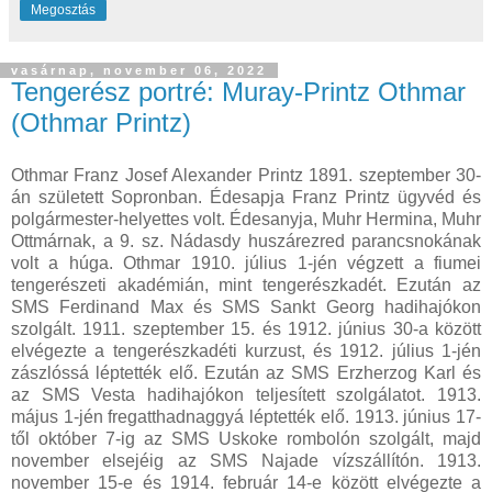
Megosztás
vasárnap, november 06, 2022
Tengerész portré: Muray-Printz Othmar
(Othmar Printz)
Othmar Franz Josef Alexander Printz 1891. szeptember 30-
án született Sopronban. Édesapja Franz Printz ügyvéd és
polgármester-helyettes volt. Édesanyja, Muhr Hermina, Muhr
Ottmárnak, a 9. sz. Nádasdy huszárezred parancsnokának
volt a húga. Othmar 1910. július 1-jén végzett a fiumei
tengerészeti akadémián, mint tengerészkadét. Ezután az
SMS Ferdinand Max és SMS Sankt Georg hadihajókon
szolgált. 1911. szeptember 15. és 1912. június 30-a között
elvégezte a tengerészkadéti kurzust, és 1912. július 1-jén
zászlóssá léptették elő. Ezután az SMS Erzherzog Karl és
az SMS Vesta hadihajókon teljesített szolgálatot. 1913.
május 1-jén fregatthadnaggyá léptették elő. 1913. június 17-
től október 7-ig az SMS Uskoke rombolón szolgált, majd
november elsejéig az SMS Najade vízszállítón. 1913.
november 15-e és 1914. február 14-e között elvégezte a