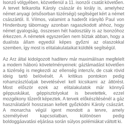
Isonzó völgyében, közvetlenül a 11. isonzói csatát követően.
A tervet felkarolta Károly császár és király is, amelyhez
német anyagi (elsősorban tüzérségi) segítséget kért a német
császártól. II. Vilmos, valamint a haderőt irányító Paul von
Hindenburg tábornagy azonban ragaszkodott ahhoz, hogy
német gyalogság, összesen hét hadosztály is az Isonzóhoz
érkezzen. A németek egyszerűen nem bíztak abban, hogy a
dualista állam egyedül képes győzni az olaszokkal
szemben, így most is elitalakulataikat küldték segítségül.
Az Arz által kidolgozott haditerv már maximálisan megfelelt
a modern háború követelményeinek: gáztámadást követően
a tüzérség is megkezdi az ellenség intenzív, de csak rövid
ideig tartó belövését. A kritikus pontokon pedig
rohamzászlóaljak bevetésével kell kicsikarni az áttörést.
Most először ezek az elitalakulatok már könnyű
géppuskákat, géppisztolyokat is bevetettek, ezzel
mozgékony tűzerőt képeztek. A tervek előkészítésénél a gáz
használatáról hosszasan kellett győzködni Károly császárt.
A monarcha végül igent mondott a tervre, amely
személyével kapcsolatban, különösen pedig
boldoggáavatási eljárása során súlyos polémiákat váltott ki.