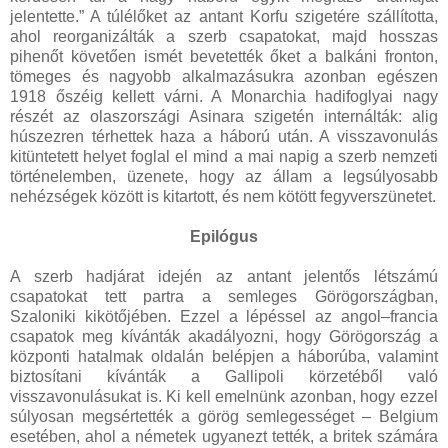
jelentette.” A túlélőket az antant Korfu szigetére szállította,
ahol reorganizálták a szerb csapatokat, majd hosszas
pihenőt követően ismét bevetették őket a balkáni fronton,
tömeges és nagyobb alkalmazásukra azonban egészen
1918 őszéig kellett várni. A Monarchia hadifoglyai nagy
részét az olaszországi Asinara szigetén internálták: alig
húszezren térhettek haza a háború után. A visszavonulás
kitüntetett helyet foglal el mind a mai napig a szerb nemzeti
történelemben, üzenete, hogy az állam a legsúlyosabb
nehézségek között is kitartott, és nem kötött fegyverszünetet.
Epilógus
A szerb hadjárat idején az antant jelentős létszámú
csapatokat tett partra a semleges Görögországban,
Szaloniki kikötőjében. Ezzel a lépéssel az angol–francia
csapatok meg kívánták akadályozni, hogy Görögország a
központi hatalmak oldalán belépjen a háborúba, valamint
biztosítani kívánták a Gallipoli körzetéből való
visszavonulásukat is. Ki kell emelnünk azonban, hogy ezzel
súlyosan megsértették a görög semlegességet – Belgium
esetében, ahol a németek ugyanezt tették, a britek számára