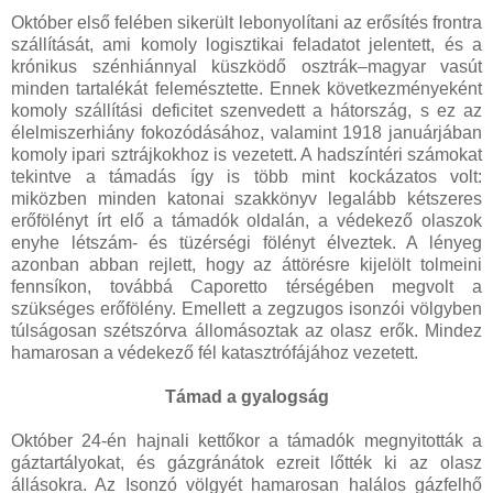
Október első felében sikerült lebonyolítani az erősítés frontra
szállítását, ami komoly logisztikai feladatot jelentett, és a
krónikus szénhiánnyal küszködő osztrák–magyar vasút
minden tartalékát felemésztette. Ennek következményeként
komoly szállítási deficitet szenvedett a hátország, s ez az
élelmiszerhiány fokozódásához, valamint 1918 januárjában
komoly ipari sztrájkokhoz is vezetett. A hadszíntéri számokat
tekintve a támadás így is több mint kockázatos volt:
miközben minden katonai szakkönyv legalább kétszeres
erőfölényt írt elő a támadók oldalán, a védekező olaszok
enyhe létszám- és tüzérségi fölényt élveztek. A lényeg
azonban abban rejlett, hogy az áttörésre kijelölt tolmeini
fennsíkon, továbbá Caporetto térségében megvolt a
szükséges erőfölény. Emellett a zegzugos isonzói völgyben
túlságosan szétszórva állomásoztak az olasz erők. Mindez
hamarosan a védekező fél katasztrófájához vezetett.
Támad a gyalogság
Október 24-én hajnali kettőkor a támadók megnyitották a
gáztartályokat, és gázgránátok ezreit lőtték ki az olasz
állásokra. Az Isonzó völgyét hamarosan halálos gázfelhő