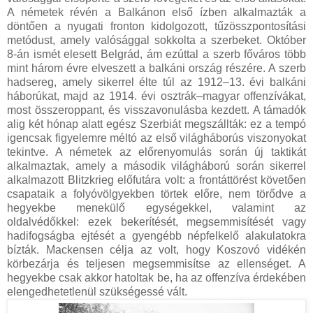
A németek révén a Balkánon első ízben alkalmazták a
döntően a nyugati fronton kidolgozott, tűzösszpontosítási
metódust, amely valósággal sokkolta a szerbeket. Október
8-án ismét elesett Belgrád, ám ezúttal a szerb főváros több
mint három évre elveszett a balkáni ország részére. A szerb
hadsereg, amely sikerrel élte túl az 1912–13. évi balkáni
háborúkat, majd az 1914. évi osztrák–magyar offenzívákat,
most összeroppant, és visszavonulásba kezdett. A támadók
alig két hónap alatt egész Szerbiát megszállták: ez a tempó
igencsak figyelemre méltó az első világháborús viszonyokat
tekintve. A németek az előrenyomulás során új taktikát
alkalmaztak, amely a második világháború során sikerrel
alkalmazott Blitzkrieg előfutára volt: a frontáttörést követően
csapataik a folyóvölgyekben törtek előre, nem törődve a
hegyekbe menekülő egységekkel, valamint az
oldalvédőkkel: ezek bekerítését, megsemmisítését vagy
hadifogságba ejtését a gyengébb népfelkelő alakulatokra
bízták. Mackensen célja az volt, hogy Koszovó vidékén
körbezárja és teljesen megsemmisítse az ellenséget. A
hegyekbe csak akkor hatoltak be, ha az offenzíva érdekében
elengedhetetlenül szükségessé vált.