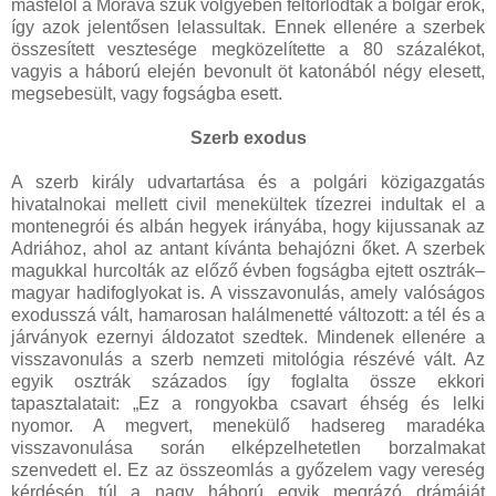
másfelől a Morava szűk völgyében feltorlódtak a bolgár erők,
így azok jelentősen lelassultak. Ennek ellenére a szerbek
összesített vesztesége megközelítette a 80 százalékot,
vagyis a háború elején bevonult öt katonából négy elesett,
megsebesült, vagy fogságba esett.
Szerb exodus
A szerb király udvartartása és a polgári közigazgatás
hivatalnokai mellett civil menekültek tízezrei indultak el a
montenegrói és albán hegyek irányába, hogy kijussanak az
Adriához, ahol az antant kívánta behajózni őket. A szerbek
magukkal hurcolták az előző évben fogságba ejtett osztrák–
magyar hadifoglyokat is. A visszavonulás, amely valóságos
exodusszá vált, hamarosan halálmenetté változott: a tél és a
járványok ezernyi áldozatot szedtek. Mindenek ellenére a
visszavonulás a szerb nemzeti mitológia részévé vált. Az
egyik osztrák százados így foglalta össze ekkori
tapasztalatait: „Ez a rongyokba csavart éhség és lelki
nyomor. A megvert, menekülő hadsereg maradéka
visszavonulása során elképzelhetetlen borzalmakat
szenvedett el. Ez az összeomlás a győzelem vagy vereség
kérdésén túl a nagy háború egyik megrázó drámáját