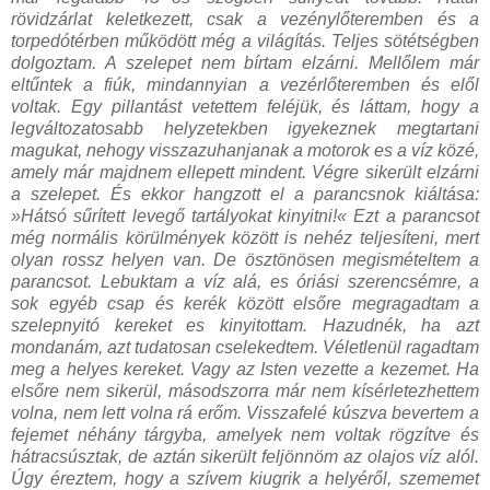
rövidzárlat keletkezett, csak a vezénylőteremben és a
torpedótérben működött még a világítás. Teljes sötétségben
dolgoztam. A szelepet nem bírtam elzárni. Mellőlem már
eltűntek a fiúk, mindannyian a vezérlőteremben és elől
voltak. Egy pillantást vetettem feléjük, és láttam, hogy a
legváltozatosabb helyzetekben igyekeznek megtartani
magukat, nehogy visszazuhanjanak a motorok es a víz közé,
amely már majdnem ellepett mindent. Végre sikerült elzárni
a szelepet. És ekkor hangzott el a parancsnok kiáltása:
»Hátsó sűrített levegő tartályokat kinyitni!« Ezt a parancsot
még normális körülmények között is nehéz teljesíteni, mert
olyan rossz helyen van. De ösztönösen megismételtem a
parancsot. Lebuktam a víz alá, es óriási szerencsémre, a
sok egyéb csap és kerék között elsőre megragadtam a
szelepnyitó kereket es kinyitottam. Hazudnék, ha azt
mondanám, azt tudatosan cselekedtem. Véletlenül ragadtam
meg a helyes kereket. Vagy az Isten vezette a kezemet. Ha
elsőre nem sikerül, másodszorra már nem kísérletezhettem
volna, nem lett volna rá erőm. Visszafelé kúszva bevertem a
fejemet néhány tárgyba, amelyek nem voltak rögzítve és
hátracsúsztak, de aztán sikerült feljönnöm az olajos víz alól.
Úgy éreztem, hogy a szívem kiugrik a helyéről, szememet