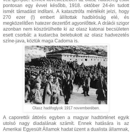
pontosan egy évvel később, 1918. október 24-én tudott
ismét támadást indítani. A katasztrófa mértékét jelzi, hogy
270 ezer (!) embert állítottak hadbíróság elé, és
megközelítően hatezer dezertőrt agyonlőttek. A drákói szigor
azonban nem köszörülhette ki az olasz katonai becsületen
esett csorbát: a kudarcba belebukott az olasz hadvezetés
színe-java, köztük maga Cadorna is.
Olasz hadifoglyok 1917 novemberében.
A caporettói áttörés egyben a magyar hadtörténet egyik
utolsó nagy diadalának számít. Ennek hatására is az
Amerikai Egyesült Államok hadat üzent a dualista államnak,