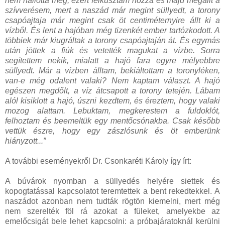
nem hallotta meg, ezért felkúsztam hozzá és majd megállt a
szívverésem, mert a naszád már megint süllyedt, a torony
csapóajtaja már megint csak öt centiméternyire állt ki a
vízből. És lent a hajóban még tizenkét ember tartózkodott. A
többiek már kiugráltak a torony csapóajtaján át. És egymás
után jöttek a fiúk és vetették magukat a vízbe. Sorra
segítettem nekik, mialatt a hajó fara egyre mélyebbre
süllyedt. Már a vízben álltam, bekiáltottam a toronyléken,
van-e még odalent valaki? Nem kaptam választ. A hajó
egészen megdőlt, a víz átcsapott a torony tetején. Lábam
alól kisiklott a hajó, úszni kezdtem, és éreztem, hogy valaki
mozog alattam. Lebuktam, megkerestem a fuldoklót,
felhoztam és beemeltük egy mentőcsónakba. Csak később
vettük észre, hogy egy zászlósunk és öt emberünk
hiányzott...”
A további eseményekről Dr. Csonkaréti Károly így írt:
A búvárok nyomban a süllyedés helyére siettek és
kopogtatással kapcsolatot teremtettek a bent rekedtekkel. A
naszádot azonban nem tudták rögtön kiemelni, mert még
nem szerelték föl rá azokat a füleket, amelyekbe az
emelőcsigát bele lehet kapcsolni: a próbajáratoknál kerülni