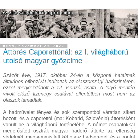
kedd, november 29, 2022
Áttörés Caporettónál: az I. világháború
utolsó magyar győzelme
Százöt éve, 1917. október 24-én a központi hatalmak
általános offenzívát indítottak az olaszországi hadszíntéren,
ezzel megkezdődött a 12. isonzói csata. A folyó mentén
vívott előző tizenegy csatával ellentétben most nem az
olaszok támadtak.
A hadművelet fényes és sok szempontból váratlan sikert
hozott, és a caporettói (ma: Kobarid, Szlovénia) áttörésként
vonult be a világháború történetébe. A német csapatokkal
megerősített osztrák–magyar haderő áttörte az ellenség
védelmét, megsemmisített két olasz hadsereget, és a frontot