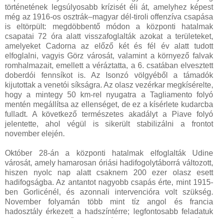
történetének legsúlyosabb krízisét éli át, amelyhez képest
még az 1916-os osztrák–magyar dél-tiroli offenzíva csapása
is eltörpült: megdöbbentő módon a központi hatalmak
csapatai 72 óra alatt visszafoglalták azokat a területeket,
amelyeket Cadorna az előző két és fél év alatt tudott
elfoglalni, vagyis Görz városát, valamint a környező falvak
romhalmazait, emellett a véráztatta, a 6. csatában elvesztett
doberdói fennsíkot is. Az Isonzó völgyéből a támadók
kijutottak a venetói síkságra. Az olasz vezérkar megkísérelte,
hogy a mintegy 50 km-rel nyugatra a Tagliamento folyó
mentén megállítsa az ellenséget, de ez a kísérlete kudarcba
fulladt. A következő természetes akadályt a Piave folyó
jelentette, ahol végül is sikerült stabilizálni a frontot
november elején.
Október 28-án a központi hatalmak elfoglalták Udine
városát, amely hamarosan óriási hadifogolytáborrá változott,
hiszen nyolc nap alatt csaknem 200 ezer olasz esett
hadifogságba. Az antantot nagyobb csapás érte, mint 1915-
ben Gorlicénél, és azonnali intervencióra volt szükség.
November folyamán több mint tíz angol és francia
hadosztály érkezett a hadszíntérre; legfontosabb feladatuk