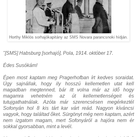
Horthy Miklós sorhajókapitány az SMS Novara parancsnoki hídján.
"[SMS] Habsburg [sorhajó], Pola, 1914. október 17.
Édes Susókám!
Épen most kaptam meg Pragerhofban írt kedves soraidat.
Úgy sajnállak, hogy ily hosszú kellemetlen utat kell
magadban megtenned, bár itt volna már az idő hogy
magamra vehetném az út kellemetlenségeit és
tutujgathatnálak. Azóta már szerencsésen megérkeztél
Sofonyán hol 8 kis tárt kar várt reád. Nagyon kíváncsi
vagyok, hogy találtad őket. Sürgönyt még nem kaptam, azért
nem izgatom magam, mert Sofonyáról a hajóra nem ér
sokkal gyorsabban, mint a levél.