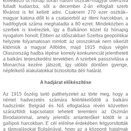
következő öt hónap során három osztrák–magyar offenzíva
fulladt kudarcba, sőt a december 2-án elfoglalt szerb
fővárost is fel kellett adni. Csaknem 270 ezer osztrák–
magyar katona dőlt ki a csatasorból az itteni harcokban, a
hadifoglyok száma meghaladta a 80 ezret. Mindeközben a
szerbek is kivéreztek, így a Balkánon közel tíz hónapig
nyugalom honolt. Ebben az időszakban Szerbia geopolitikai
helyzete folyamatosan romlott: az oroszoknak nem sikerült
kitörniük a magyar Alföldre, majd 1915 május végén
Olaszország hadba lépése komoly konkurenciát jelenthetett
a balkáni terjeszkedési tervekben. A szerbek passzivitása a
Monarchia kezére játszott, így utóbbi döntően gyenge,
népfelkelő alakulatokkal biztosította déli határát.
A hadjárat előkészítése
Az 1915 őszéig tartó patthelyzetet az törte meg, hogy a
német hadvezetés számára felértékelődött a balkáni
hadszíntér. Belgrád és Niš elfoglalása révén közvetlen
szárazföldi kapcsolatot lehetett teremteni az Oszmán
Birodalommal, amely jelentős antanterőket kötött le a
gallipoli harcokban. E cél elérése érdekében felgyorsították
a tárgyalásokat Bulgáriával, hogy az a központi hatalmak