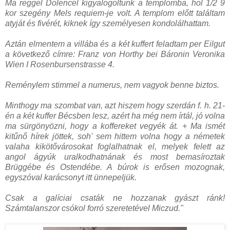
Ma reggel Dolencel kigyalogoltunk a templomba, hol 1/2 9
kor szegény Mels requiem-je volt. A templom előtt találtam
atyját és fivérét, kiknek így személyesen kondolálhattam.
Aztán elmentem a villába és a két kuffert feladtam per Eilgut
a következő címre: Franz von Horthy bei Báronin Veronika
Wien I Rosenbursenstrasse 4.
Reménylem stimmel a numerus, nem vagyok benne biztos.
Minthogy ma szombat van, azt hiszem hogy szerdán f. h. 21-
én a két kuffer Bécsben lesz, azért ha még nem írtál, jó volna
ma sürgönyözni, hogy a koffereket vegyék át. + Ma ismét
kitűnő hírek jöttek, soh' sem hittem volna hogy a németek
valaha kikötővárosokat foglalhatnak el, melyek felett az
angol ágyúk uralkodhatnának és most bemasíroztak
Brüggébe és Ostendébe. A búrok is erősen mozognak,
egyszóval karácsonyt itt ünnepeljük.
Csak a galíciai csaták ne hozzanak gyászt ránk!
Számtalanszor csókol forró szeretetével Miczud."