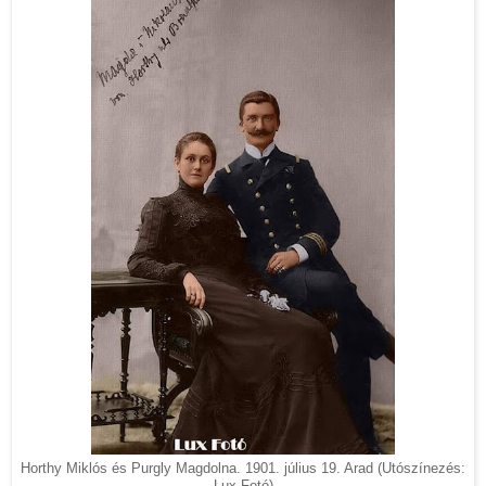
Horthy Miklós és Purgly Magdolna. 1901. július 19. Arad (Utószínezés:
Lux Fotó)