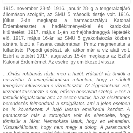
1915. november 28-tól 1916. január 28-ig a tengeralattjáró
állomáson szolgált, az SMU 5 második tisztje volt. 1916.
július 2-án megkapta a harmadosztályú Katonai
Érdemkeresztet a hadiékítményekkel és kardokkal
kitüntetést. 1917. május 1-jén sorhajóhadnaggyá léptették
elő. 1917. május 16-án az SMU 5 gyakorlatozás közben
aknára futott a Fasana csatornában. Printz megmentette a
fulladástól Popodi gépészt, aki akkor már a víz alatt volt.
Ezért a tettéért 1917. augusztus 15-én megkapta az Ezüst
Katonai Érdemérmet. Az esetre így emlékezett vissza:
„...Óriási robbanás rázta meg a hajót. Hátulról víz ömlött a
naszádba. A levegőállomásra rohantam, hogy a sűrített
levegővel kifúvassam a vízballasztot. 72 légpalackunk volt,
kezemet felsebezte a sok, erősen becsavart szelep. Ezek a
tartalék légpalackok arra az esetre voltak, ha az elektromos
berendezés felmondaná a szolgálatot, ami a jelen esetben
be is következett. A hajó lassan emelkedni kezdett. A
parancsnok már a toronyban volt és elrendelte, hogy
tömítsük a léket. Nemsokára láttuk, hogy ez lehetetlen.
Visszakiáltottam, hogy nem megy a dolog. A parancsnok