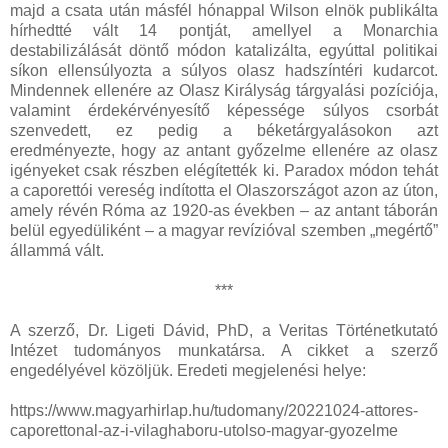
majd a csata után másfél hónappal Wilson elnök publikálta
hírhedtté vált 14 pontját, amellyel a Monarchia
destabilizálását döntő módon katalizálta, egyúttal politikai
síkon ellensúlyozta a súlyos olasz hadszíntéri kudarcot.
Mindennek ellenére az Olasz Királyság tárgyalási pozíciója,
valamint érdekérvényesítő képessége súlyos csorbát
szenvedett, ez pedig a béketárgyalásokon azt
eredményezte, hogy az antant győzelme ellenére az olasz
igényeket csak részben elégítették ki. Paradox módon tehát
a caporettói vereség indította el Olaszországot azon az úton,
amely révén Róma az 1920-as években ‒ az antant táborán
belül egyedüliként – a magyar revízióval szemben „megértő”
állammá vált.
***
A szerző, Dr. Ligeti Dávid, PhD, a Veritas Történetkutató
Intézet tudományos munkatársa. A cikket a szerző
engedélyével közöljük. Eredeti megjelenési helye:
https://www.magyarhirlap.hu/tudomany/20221024-attores-
caporettonal-az-i-vilaghaboru-utolso-magyar-gyozelme