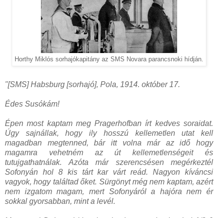
Horthy Miklós sorhajókapitány az SMS Novara parancsnoki hídján.
"[SMS] Habsburg [sorhajó], Pola, 1914. október 17.
Édes Susókám!
Épen most kaptam meg Pragerhofban írt kedves soraidat.
Úgy sajnállak, hogy ily hosszú kellemetlen utat kell
magadban megtenned, bár itt volna már az idő hogy
magamra vehetném az út kellemetlenségeit és
tutujgathatnálak. Azóta már szerencsésen megérkeztél
Sofonyán hol 8 kis tárt kar várt reád. Nagyon kíváncsi
vagyok, hogy találtad őket. Sürgönyt még nem kaptam, azért
nem izgatom magam, mert Sofonyáról a hajóra nem ér
sokkal gyorsabban, mint a levél.