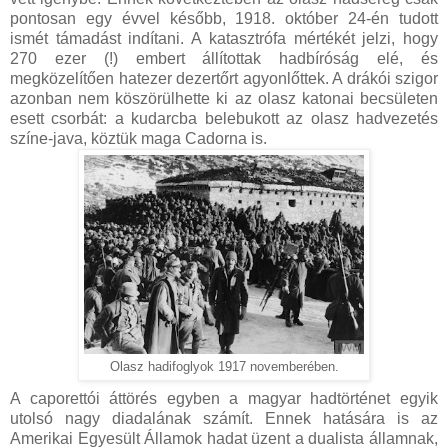
pontosan egy évvel később, 1918. október 24-én tudott
ismét támadást indítani. A katasztrófa mértékét jelzi, hogy
270 ezer (!) embert állítottak hadbíróság elé, és
megközelítően hatezer dezertőrt agyonlőttek. A drákói szigor
azonban nem köszörülhette ki az olasz katonai becsületen
esett csorbát: a kudarcba belebukott az olasz hadvezetés
színe-java, köztük maga Cadorna is.
Olasz hadifoglyok 1917 novemberében.
A caporettói áttörés egyben a magyar hadtörténet egyik
utolsó nagy diadalának számít. Ennek hatására is az
Amerikai Egyesült Államok hadat üzent a dualista államnak,