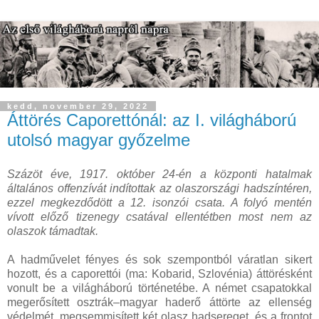
kedd, november 29, 2022
Áttörés Caporettónál: az I. világháború
utolsó magyar győzelme
Százöt éve, 1917. október 24-én a központi hatalmak
általános offenzívát indítottak az olaszországi hadszíntéren,
ezzel megkezdődött a 12. isonzói csata. A folyó mentén
vívott előző tizenegy csatával ellentétben most nem az
olaszok támadtak.
A hadművelet fényes és sok szempontból váratlan sikert
hozott, és a caporettói (ma: Kobarid, Szlovénia) áttörésként
vonult be a világháború történetébe. A német csapatokkal
megerősített osztrák–magyar haderő áttörte az ellenség
védelmét, megsemmisített két olasz hadsereget, és a frontot