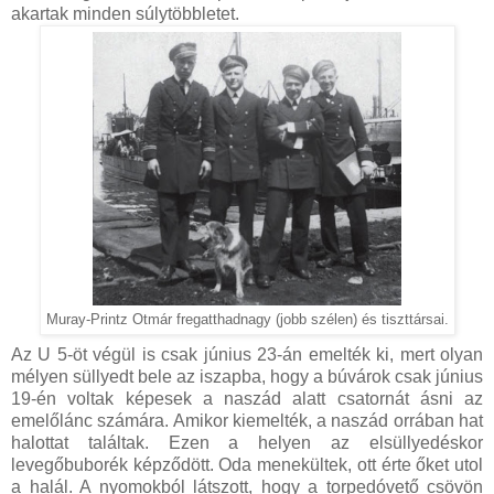
akartak minden súlytöbbletet.
Muray-Printz Otmár fregatthadnagy (jobb szélen) és tiszttársai.
Az U 5-öt végül is csak június 23-án emelték ki, mert olyan
mélyen süllyedt bele az iszapba, hogy a búvárok csak június
19-én voltak képesek a naszád alatt csatornát ásni az
emelőlánc számára. Amikor kiemelték, a naszád orrában hat
halottat találtak. Ezen a helyen az elsüllyedéskor
levegőbuborék képződött. Oda menekültek, ott érte őket utol
a halál. A nyomokból látszott, hogy a torpedóvető csövön