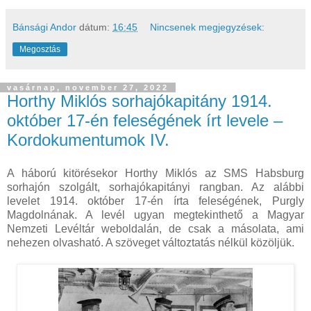
Bánsági Andor
dátum:
16:45
Nincsenek megjegyzések:
Megosztás
vasárnap, november 27, 2022
Horthy Miklós sorhajókapitány 1914.
október 17-én feleségének írt levele –
Kordokumentumok IV.
A háború kitörésekor Horthy Miklós az SMS Habsburg
sorhajón szolgált, sorhajókapitányi rangban. Az alábbi
levelet 1914. október 17-én írta feleségének, Purgly
Magdolnának. A levél ugyan megtekinthető a Magyar
Nemzeti Levéltár weboldalán, de csak a másolata, ami
nehezen olvasható. A szöveget változtatás nélkül közöljük.