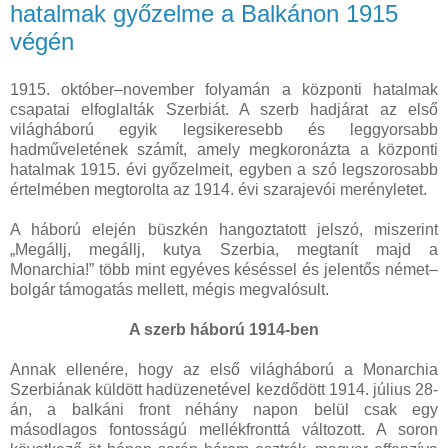
hatalmak győzelme a Balkánon 1915
végén
1915. október–november folyamán a központi hatalmak
csapatai elfoglalták Szerbiát. A szerb hadjárat az első
világháború egyik legsikeresebb és leggyorsabb
hadműveletének számít, amely megkoronázta a központi
hatalmak 1915. évi győzelmeit, egyben a szó legszorosabb
értelmében megtorolta az 1914. évi szarajevói merényletet.
A háború elején büszkén hangoztatott jelszó, miszerint
„Megállj, megállj, kutya Szerbia, megtanít majd a
Monarchia!” több mint egyéves késéssel és jelentős német–
bolgár támogatás mellett, mégis megvalósult.
A szerb háború 1914-ben
Annak ellenére, hogy az első világháború a Monarchia
Szerbiának küldött hadüzenetével kezdődött 1914. július 28-
án, a balkáni front néhány napon belül csak egy
másodlagos fontosságú mellékfronttá változott. A soron