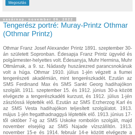
Megosztás
vasárnap, november 06, 2022
Tengerész portré: Muray-Printz Othmar
(Othmar Printz)
Othmar Franz Josef Alexander Printz 1891. szeptember 30-
án született Sopronban. Édesapja Franz Printz ügyvéd és
polgármester-helyettes volt. Édesanyja, Muhr Hermina, Muhr
Ottmárnak, a 9. sz. Nádasdy huszárezred parancsnokának
volt a húga. Othmar 1910. július 1-jén végzett a fiumei
tengerészeti akadémián, mint tengerészkadét. Ezután az
SMS Ferdinand Max és SMS Sankt Georg hadihajókon
szolgált. 1911. szeptember 15. és 1912. június 30-a között
elvégezte a tengerészkadéti kurzust, és 1912. július 1-jén
zászlóssá léptették elő. Ezután az SMS Erzherzog Karl és
az SMS Vesta hadihajókon teljesített szolgálatot. 1913.
május 1-jén fregatthadnaggyá léptették elő. 1913. június 17-
től október 7-ig az SMS Uskoke rombolón szolgált, majd
november elsejéig az SMS Najade vízszállítón. 1913.
november 15-e és 1914. február 14-e között elvégezte a