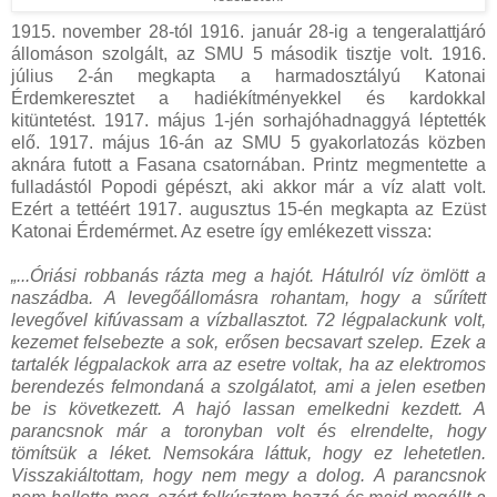
1915. november 28-tól 1916. január 28-ig a tengeralattjáró
állomáson szolgált, az SMU 5 második tisztje volt. 1916.
július 2-án megkapta a harmadosztályú Katonai
Érdemkeresztet a hadiékítményekkel és kardokkal
kitüntetést. 1917. május 1-jén sorhajóhadnaggyá léptették
elő. 1917. május 16-án az SMU 5 gyakorlatozás közben
aknára futott a Fasana csatornában. Printz megmentette a
fulladástól Popodi gépészt, aki akkor már a víz alatt volt.
Ezért a tettéért 1917. augusztus 15-én megkapta az Ezüst
Katonai Érdemérmet. Az esetre így emlékezett vissza:
„...Óriási robbanás rázta meg a hajót. Hátulról víz ömlött a
naszádba. A levegőállomásra rohantam, hogy a sűrített
levegővel kifúvassam a vízballasztot. 72 légpalackunk volt,
kezemet felsebezte a sok, erősen becsavart szelep. Ezek a
tartalék légpalackok arra az esetre voltak, ha az elektromos
berendezés felmondaná a szolgálatot, ami a jelen esetben
be is következett. A hajó lassan emelkedni kezdett. A
parancsnok már a toronyban volt és elrendelte, hogy
tömítsük a léket. Nemsokára láttuk, hogy ez lehetetlen.
Visszakiáltottam, hogy nem megy a dolog. A parancsnok