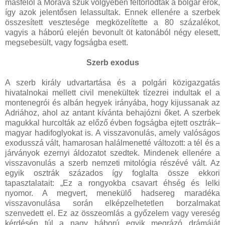
másfelől a Morava szűk völgyében feltorlódtak a bolgár erők,
így azok jelentősen lelassultak. Ennek ellenére a szerbek
összesített vesztesége megközelítette a 80 százalékot,
vagyis a háború elején bevonult öt katonából négy elesett,
megsebesült, vagy fogságba esett.
Szerb exodus
A szerb király udvartartása és a polgári közigazgatás
hivatalnokai mellett civil menekültek tízezrei indultak el a
montenegrói és albán hegyek irányába, hogy kijussanak az
Adriához, ahol az antant kívánta behajózni őket. A szerbek
magukkal hurcolták az előző évben fogságba ejtett osztrák–
magyar hadifoglyokat is. A visszavonulás, amely valóságos
exodusszá vált, hamarosan halálmenetté változott: a tél és a
járványok ezernyi áldozatot szedtek. Mindenek ellenére a
visszavonulás a szerb nemzeti mitológia részévé vált. Az
egyik osztrák százados így foglalta össze ekkori
tapasztalatait: „Ez a rongyokba csavart éhség és lelki
nyomor. A megvert, menekülő hadsereg maradéka
visszavonulása során elképzelhetetlen borzalmakat
szenvedett el. Ez az összeomlás a győzelem vagy vereség
kérdésén túl a nagy háború egyik megrázó drámáját