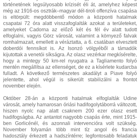
történetének legsúlyosabb krízisét éli át, amelyhez képest
még az 1916-os osztrák–magyar dél-tiroli offenzíva csapása
is eltörpült: megdöbbentő módon a központi hatalmak
csapatai 72 óra alatt visszafoglalták azokat a területeket,
amelyeket Cadorna az előző két és fél év alatt tudott
elfoglalni, vagyis Görz városát, valamint a környező falvak
romhalmazait, emellett a véráztatta, a 6. csatában elvesztett
doberdói fennsíkot is. Az Isonzó völgyéből a támadók
kijutottak a venetói síkságra. Az olasz vezérkar megkísérelte,
hogy a mintegy 50 km-rel nyugatra a Tagliamento folyó
mentén megállítsa az ellenséget, de ez a kísérlete kudarcba
fulladt. A következő természetes akadályt a Piave folyó
jelentette, ahol végül is sikerült stabilizálni a frontot
november elején.
Október 28-án a központi hatalmak elfoglalták Udine
városát, amely hamarosan óriási hadifogolytáborrá változott,
hiszen nyolc nap alatt csaknem 200 ezer olasz esett
hadifogságba. Az antantot nagyobb csapás érte, mint 1915-
ben Gorlicénél, és azonnali intervencióra volt szükség.
November folyamán több mint tíz angol és francia
hadosztály érkezett a hadszíntérre; legfontosabb feladatuk