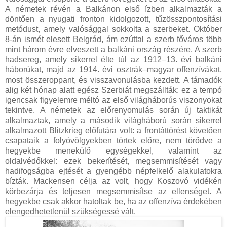
A németek révén a Balkánon első ízben alkalmazták a
döntően a nyugati fronton kidolgozott, tűzösszpontosítási
metódust, amely valósággal sokkolta a szerbeket. Október
8-án ismét elesett Belgrád, ám ezúttal a szerb főváros több
mint három évre elveszett a balkáni ország részére. A szerb
hadsereg, amely sikerrel élte túl az 1912–13. évi balkáni
háborúkat, majd az 1914. évi osztrák–magyar offenzívákat,
most összeroppant, és visszavonulásba kezdett. A támadók
alig két hónap alatt egész Szerbiát megszállták: ez a tempó
igencsak figyelemre méltó az első világháborús viszonyokat
tekintve. A németek az előrenyomulás során új taktikát
alkalmaztak, amely a második világháború során sikerrel
alkalmazott Blitzkrieg előfutára volt: a frontáttörést követően
csapataik a folyóvölgyekben törtek előre, nem törődve a
hegyekbe menekülő egységekkel, valamint az
oldalvédőkkel: ezek bekerítését, megsemmisítését vagy
hadifogságba ejtését a gyengébb népfelkelő alakulatokra
bízták. Mackensen célja az volt, hogy Koszovó vidékén
körbezárja és teljesen megsemmisítse az ellenséget. A
hegyekbe csak akkor hatoltak be, ha az offenzíva érdekében
elengedhetetlenül szükségessé vált.