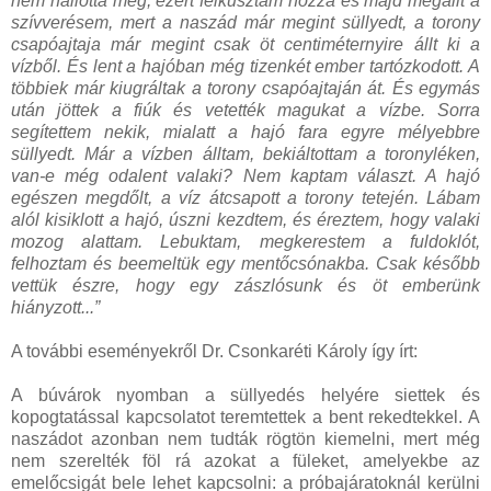
nem hallotta meg, ezért felkúsztam hozzá és majd megállt a
szívverésem, mert a naszád már megint süllyedt, a torony
csapóajtaja már megint csak öt centiméternyire állt ki a
vízből. És lent a hajóban még tizenkét ember tartózkodott. A
többiek már kiugráltak a torony csapóajtaján át. És egymás
után jöttek a fiúk és vetették magukat a vízbe. Sorra
segítettem nekik, mialatt a hajó fara egyre mélyebbre
süllyedt. Már a vízben álltam, bekiáltottam a toronyléken,
van-e még odalent valaki? Nem kaptam választ. A hajó
egészen megdőlt, a víz átcsapott a torony tetején. Lábam
alól kisiklott a hajó, úszni kezdtem, és éreztem, hogy valaki
mozog alattam. Lebuktam, megkerestem a fuldoklót,
felhoztam és beemeltük egy mentőcsónakba. Csak később
vettük észre, hogy egy zászlósunk és öt emberünk
hiányzott...”
A további eseményekről Dr. Csonkaréti Károly így írt:
A búvárok nyomban a süllyedés helyére siettek és
kopogtatással kapcsolatot teremtettek a bent rekedtekkel. A
naszádot azonban nem tudták rögtön kiemelni, mert még
nem szerelték föl rá azokat a füleket, amelyekbe az
emelőcsigát bele lehet kapcsolni: a próbajáratoknál kerülni