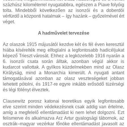
százhúsz kilométerrel nyugatabbra, egészen a Piave folyóig
tolta. Mindebből következően az isonzói és a doberdói
vérfürdő a központi hatalmak – így hazánk – győzelmével ért
véget.
A hadművelet tervezése
Az olaszok 1915 májusától kezdve két és fél éven keresztül
hiába kísérelték meg elfoglalni a legfontosabb hadicéljukat
képező Trieszt városát. Ehhez a legközelebb 1916 nyarán a
6. isonzói csata során álltak, azonban végül akkor is
kudarcot vallottak. A gyilkos küzdelmekben mind az Olasz
Királyság, mind a Monarchia kimerült. A nyugati antant
támogatásával azonban az olasz veszteségeket jobban
lehetett pótolni, és 1917-re egyre inkább erősödő tüzérségi
és légi fölényt élveztek.
Clausewitz porosz katonai teoretikus egyik legfontosabb
elve szerint minden védekezésnek csak addig van értelme,
amíg a megfelelő ellentámadást ki nem lehet dolgozni. Ezt
felismerve és alkalmazva Arz Artur gyalogsági tábornok, az
osztrák–magyar vezérkar főnöke ellentámadást javasolt az