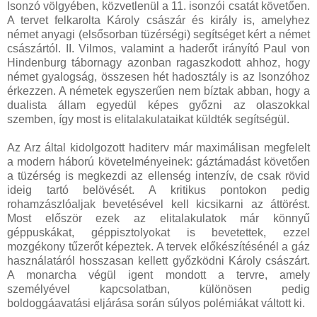
Isonzó völgyében, közvetlenül a 11. isonzói csatát követően.
A tervet felkarolta Károly császár és király is, amelyhez
német anyagi (elsősorban tüzérségi) segítséget kért a német
császártól. II. Vilmos, valamint a haderőt irányító Paul von
Hindenburg tábornagy azonban ragaszkodott ahhoz, hogy
német gyalogság, összesen hét hadosztály is az Isonzóhoz
érkezzen. A németek egyszerűen nem bíztak abban, hogy a
dualista állam egyedül képes győzni az olaszokkal
szemben, így most is elitalakulataikat küldték segítségül.
Az Arz által kidolgozott haditerv már maximálisan megfelelt
a modern háború követelményeinek: gáztámadást követően
a tüzérség is megkezdi az ellenség intenzív, de csak rövid
ideig tartó belövését. A kritikus pontokon pedig
rohamzászlóaljak bevetésével kell kicsikarni az áttörést.
Most először ezek az elitalakulatok már könnyű
géppuskákat, géppisztolyokat is bevetettek, ezzel
mozgékony tűzerőt képeztek. A tervek előkészítésénél a gáz
használatáról hosszasan kellett győzködni Károly császárt.
A monarcha végül igent mondott a tervre, amely
személyével kapcsolatban, különösen pedig
boldoggáavatási eljárása során súlyos polémiákat váltott ki.