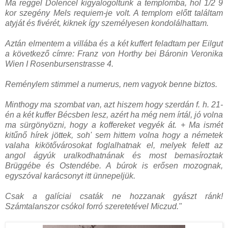
Ma reggel Dolencel kigyalogoltunk a templomba, hol 1/2 9
kor szegény Mels requiem-je volt. A templom előtt találtam
atyját és fivérét, kiknek így személyesen kondolálhattam.
Aztán elmentem a villába és a két kuffert feladtam per Eilgut
a következő címre: Franz von Horthy bei Báronin Veronika
Wien I Rosenbursenstrasse 4.
Reménylem stimmel a numerus, nem vagyok benne biztos.
Minthogy ma szombat van, azt hiszem hogy szerdán f. h. 21-
én a két kuffer Bécsben lesz, azért ha még nem írtál, jó volna
ma sürgönyözni, hogy a koffereket vegyék át. + Ma ismét
kitűnő hírek jöttek, soh' sem hittem volna hogy a németek
valaha kikötővárosokat foglalhatnak el, melyek felett az
angol ágyúk uralkodhatnának és most bemasíroztak
Brüggébe és Ostendébe. A búrok is erősen mozognak,
egyszóval karácsonyt itt ünnepeljük.
Csak a galíciai csaták ne hozzanak gyászt ránk!
Számtalanszor csókol forró szeretetével Miczud."