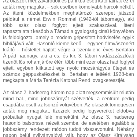
Az olaszok megzavarodott és pánikba esett katonáinak ezrei
adták meg magukat – sok esetben komolyabb harcok nélkül.
Az itteni küzdelmekben meghatározó szerepet játszott
például a német Erwin Rommel (1942-től tábornagy), aki
több száz olasz foglyot ejtett szakaszával. Itteni
tapasztalatait később a Támad a gyalogság című könyvében
is feldolgozta, amely a modern gépesített hadviselés egyik
bibliájává vált. Hasonló kiemelkedő – egyben filmvászonért
kiáltó – hőstettet hajtott végre a tizenkilenc éves Bertalan
Árpád hadnagy, aki a cs. és kir. 3. tábori vadászzászlóalj
tizenöt fős rohamjárőre élén több mint ezer olasz hadifoglyot
ejtett, egyben kiiktatott egy nyolc mozsárágyús üteget és
számos géppuskafészket is. Bertalan e tettéért 1928-ban
megkapta a Mária Terézia Katonai Rend lovagkeresztjét.
Az olasz 2. hadsereg három nap alatt megsemmisült miután
mind bal-, mind jobbszárnyát szétverték, a centrum pedig
csapdába esett az Isonzó völgyében. Az olaszok tömegesen
adták meg magukat, tízezrek pedig fegyvereiket eldobva
próbáltak nyugat felé menekülni. Az olasz 3. hadsereg
hasonló balsorssal nézett szembe, de esetében legalább a
jobbszárny rendezett módon tudott visszavonulni. Néhány
napon belül nyilvánvalóvá vált, hogy az Olasz Királyság