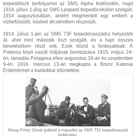
torpedótiszti tanfolyamot az SMS Alpha fedélzetén, majd
1914. július 1-jéig az SMS Leopard torpedócirkálón szolgált.
1914 augusztusában, amiért megmentett egy embert a
vízbefúlástól, írásbeli dicséretben részesült.
1914. július 1-jén az SMS 73F torpedónaszádra helyezték
át, ahol mint második tiszt szolgált, és a hajó összes
bevetésében részt vett. Ezek közül a fontosabbak: A
Potenza folyó vasúti hídjának bombázása 1915. május 24-
én, támadás Pelagosa ellen augusztus 16-án és szeptember
9-én. 1916. március 13-án megkapta a Bronz Katonai
Érdemérmet a kardokkal kitüntetést.
Muray-Printz Otmár (jobbról a második) az SMS T51 torpedónaszád
fedélzetén.