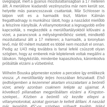
üveglapját, mert a gyanús mozdulatlanságban a 17 méteren
állt. A merülésre kiadandó vezényszóra már nem került sor,
helyette más parancsszavak csattantak. Már Schlosser is
talpon volt es a harmadik tiszt, Márton Kálmán
fregatthadnagy is munkához látott, hogy a naszádot mielőbb
a felszínre irányítsák. A villanymotorokat a legnagyobb erőre
kapcsolták, s megkezdték a merülőtartályokból kifúvatni a
vizet, a parancsnok a mélységmérőkhöz sietett, mindkettő
mozdulatlanul állt a 17 méteren; a harmadik, a toronyban
levő, már 60 métert mutatott es többé nem mozdult el onnan.
Pedig az U43 még továbbra is farral lefelé csúszott olyan
szögben, hogy az emberek már képtelenek voltak megállni a
lábukon. Négykézláb, mindenbe kapaszkodva, káromkodva
próbálták elzárni a vízbetörést.
Wilhelm Bouska gépmester ezekre a percekre így emlékezik
vissza:
„A merülőtartály teljes hosszában felszakadt. Első
ijedtségemben a kezemmel akartam visszatartani a beömlő
vizet, amely azonban csaknem letépte az ujjaimat. A
következő pillanatban megpróbáltam elzárni a Kingston-
szelepet... Közben a beömlő víz kezdte ellepni a
villanymotorokat, azokat gyorsan le kellett állítani. A naszád
már legalább 45°-os szögben süllyedt tovább. Hátul