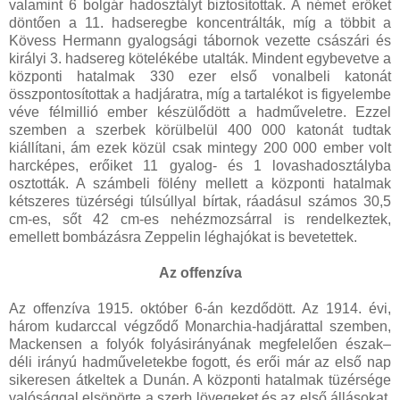
valamint 6 bolgár hadosztályt biztosítottak. A német erőket
döntően a 11. hadseregbe koncentrálták, míg a többit a
Kövess Hermann gyalogsági tábornok vezette császári és
királyi 3. hadsereg kötelékébe utalták. Mindent egybevetve a
központi hatalmak 330 ezer első vonalbeli katonát
összpontosítottak a hadjáratra, míg a tartalékot is figyelembe
véve félmillió ember készülődött a hadműveletre. Ezzel
szemben a szerbek körülbelül 400 000 katonát tudtak
kiállítani, ám ezek közül csak mintegy 200 000 ember volt
harcképes, erőiket 11 gyalog- és 1 lovashadosztályba
osztották. A számbeli fölény mellett a központi hatalmak
kétszeres tüzérségi túlsúllyal bírtak, ráadásul számos 30,5
cm-es, sőt 42 cm-es nehézmozsárral is rendelkeztek,
emellett bombázásra Zeppelin léghajókat is bevetettek.
Az offenzíva
Az offenzíva 1915. október 6-án kezdődött. Az 1914. évi,
három kudarccal végződő Monarchia-hadjárattal szemben,
Mackensen a folyók folyásirányának megfelelően észak–
déli irányú hadműveletekbe fogott, és erői már az első nap
sikeresen átkeltek a Dunán. A központi hatalmak tüzérsége
valósággal elsöpörte a szerb lövegeket és az első állásokat.