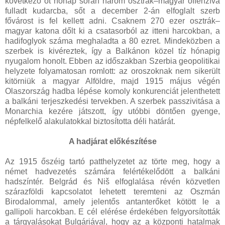
következő öt hónap során három osztrák–magyar offenzíva
fulladt kudarcba, sőt a december 2-án elfoglalt szerb
fővárost is fel kellett adni. Csaknem 270 ezer osztrák–
magyar katona dőlt ki a csatasorból az itteni harcokban, a
hadifoglyok száma meghaladta a 80 ezret. Mindeközben a
szerbek is kivéreztek, így a Balkánon közel tíz hónapig
nyugalom honolt. Ebben az időszakban Szerbia geopolitikai
helyzete folyamatosan romlott: az oroszoknak nem sikerült
kitörniük a magyar Alföldre, majd 1915 május végén
Olaszország hadba lépése komoly konkurenciát jelenthetett
a balkáni terjeszkedési tervekben. A szerbek passzivitása a
Monarchia kezére játszott, így utóbbi döntően gyenge,
népfelkelő alakulatokkal biztosította déli határát.
A hadjárat előkészítése
Az 1915 őszéig tartó patthelyzetet az törte meg, hogy a
német hadvezetés számára felértékelődött a balkáni
hadszíntér. Belgrád és Niš elfoglalása révén közvetlen
szárazföldi kapcsolatot lehetett teremteni az Oszmán
Birodalommal, amely jelentős antanterőket kötött le a
gallipoli harcokban. E cél elérése érdekében felgyorsították
a tárgyalásokat Bulgáriával, hogy az a központi hatalmak