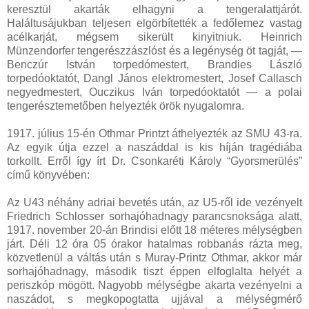
keresztül akarták elhagyni a tengeralattjárót.
Haláltusájukban teljesen elgörbítették a fedőlemez vastag
acélkarját, mégsem sikerült kinyitniuk. Heinrich
Münzendorfer tengerészzászlóst és a legénység öt tagját, —
Benczúr István torpedómestert, Brandies László
torpedóoktatót, Dangl János elektromestert, Josef Callasch
negyedmestert, Ouczikus Iván torpedóoktatót — a polai
tengerésztemetőben helyezték örök nyugalomra.
1917. július 15-én Othmar Printzt áthelyezték az SMU 43-ra.
Az egyik útja ezzel a naszáddal is kis híján tragédiába
torkollt. Erről így írt Dr. Csonkaréti Károly “Gyorsmerülés”
című könyvében:
Az U43 néhány adriai bevetés után, az U5-ről ide vezényelt
Friedrich Schlosser sorhajóhadnagy parancsnoksága alatt,
1917. november 20-án Brindisi előtt 18 méteres mélységben
járt. Déli 12 óra 05 órakor hatalmas robbanás rázta meg,
közvetlenül a váltás után s Muray-Printz Othmar, akkor már
sorhajóhadnagy, második tiszt éppen elfoglalta helyét a
periszkóp mögött. Nagyobb mélységbe akarta vezényelni a
naszádot, s megkopogtatta ujjával a mélységmérő