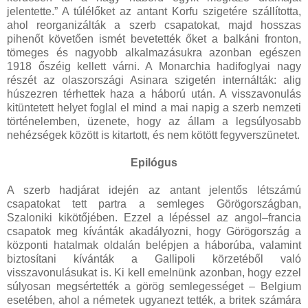
jelentette.” A túlélőket az antant Korfu szigetére szállította,
ahol reorganizálták a szerb csapatokat, majd hosszas
pihenőt követően ismét bevetették őket a balkáni fronton,
tömeges és nagyobb alkalmazásukra azonban egészen
1918 őszéig kellett várni. A Monarchia hadifoglyai nagy
részét az olaszországi Asinara szigetén internálták: alig
húszezren térhettek haza a háború után. A visszavonulás
kitüntetett helyet foglal el mind a mai napig a szerb nemzeti
történelemben, üzenete, hogy az állam a legsúlyosabb
nehézségek között is kitartott, és nem kötött fegyverszünetet.
Epilógus
A szerb hadjárat idején az antant jelentős létszámú
csapatokat tett partra a semleges Görögországban,
Szaloniki kikötőjében. Ezzel a lépéssel az angol–francia
csapatok meg kívánták akadályozni, hogy Görögország a
központi hatalmak oldalán belépjen a háborúba, valamint
biztosítani kívánták a Gallipoli körzetéből való
visszavonulásukat is. Ki kell emelnünk azonban, hogy ezzel
súlyosan megsértették a görög semlegességet – Belgium
esetében, ahol a németek ugyanezt tették, a britek számára