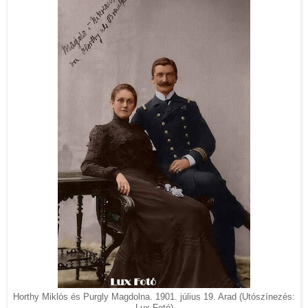
Horthy Miklós és Purgly Magdolna. 1901. július 19. Arad (Utószínezés:
Lux Fotó)