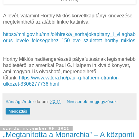
A levél, valamint Horthy Miklós korvettkapitányi kinevezése
megtekinthető az alábbi linkre kattintva:
https://mnl.gov.hu/mnl/ol/hirek/a_sorhajokapitany_i_vilaghab
orus_levele_felesegehez_150_eve_szuletett_horthy_miklos
Horthy Miklós haditengerészeti pályafutásának legismertebb
haditettéről az amerikai Paul G. Halpern írt kiváló könyvet,
ami magyarul is olvasható, megrendelhető
tőlünk:
https://www.vatera.hu/paul-g-halpern-otrantoi-
utkozet-3306277736.html
Bánsági Andor
dátum:
20:11
Nincsenek megjegyzések:
Megosztás
szerda, november 09, 2022
„Megtanította a Monarchia” – A központi