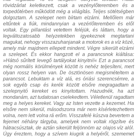
rövidzárlat keletkezett, csak a vezénylőteremben és a
torpedótérben működött még a világítás. Teljes sötétségben
dolgoztam. A szelepet nem bírtam elzárni. Mellőlem már
eltűntek a fiúk, mindannyian a vezérlőteremben és elől
voltak. Egy pillantást vetettem feléjük, és láttam, hogy a
legváltozatosabb helyzetekben igyekeznek megtartani
magukat, nehogy visszazuhanjanak a motorok es a víz közé,
amely már majdnem ellepett mindent. Végre sikerült elzárni
a szelepet. És ekkor hangzott el a parancsnok kiáltása:
»Hátsó sűrített levegő tartályokat kinyitni!« Ezt a parancsot
még normális körülmények között is nehéz teljesíteni, mert
olyan rossz helyen van. De ösztönösen megismételtem a
parancsot. Lebuktam a víz alá, es óriási szerencsémre, a
sok egyéb csap és kerék között elsőre megragadtam a
szelepnyitó kereket es kinyitottam. Hazudnék, ha azt
mondanám, azt tudatosan cselekedtem. Véletlenül ragadtam
meg a helyes kereket. Vagy az Isten vezette a kezemet. Ha
elsőre nem sikerül, másodszorra már nem kísérletezhettem
volna, nem lett volna rá erőm. Visszafelé kúszva bevertem a
fejemet néhány tárgyba, amelyek nem voltak rögzítve és
hátracsúsztak, de aztán sikerült feljönnöm az olajos víz alól.
Úgy éreztem, hogy a szívem kiugrik a helyéről, szememet