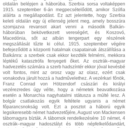
oldalán belépjen a háborúba. Szerbia sorsa voltaképpen
1915. szeptember 6-án megpecsételődött, amikor Szófia
aláírta a megállapodást. Ez azt jelentette, hogy Szerbia
keleti oldalán egy új ellenség jelent meg, amely bosszúra
szomjazva revansot akart venni a második Balkán-
háborúban bekövetkezett vereségért, és Koszovó,
Macedónia, sőt az albán tengerpart egy részének
megszállását tűzte ki célul. 1915. szeptember végére
befejeződött a központi hatalmak csapatainak átszállítása a
Balkánra: a szerbek csak ekkor kezdték felmérni, mekkora
léptékű katasztrófa fenyegeti őket. Az osztrák–magyar
hadvezetés számára a szerb hadszíntér ekkor jóval kevésbé
volt fontos, mint az orosz vagy az olasz, ezért csak
vonakodva járult hozzá a hadművelethez. A vezérkari főnök,
Franz Conrad von Hötzendorf császári és királyi
vezérezredes úgy vélte, hogy a németek beavatkozása
esetén a Monarchia nagyhatalmi státusza a múlté lesz. A
bolgár csatlakozás egyik feltétele ugyanis a német
főparancsnokság volt. Ezt a posztot a háború egyik
legsikeresebb német hadvezetőjére, August von Mackensen
tábornagyra bízták. A tábornok rendelkezésére 10 német, 4
osztrák–magyar hadosztályt és több népfelkelődandárt,