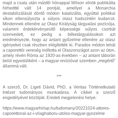
majd a csata után másfél hónappal Wilson elnök publikálta
hírhedtté vált 14 pontját, amellyel a Monarchia
destabilizálását döntő módon katalizálta, egyúttal politikai
síkon ellensúlyozta a súlyos olasz hadszíntéri kudarcot.
Mindennek ellenére az Olasz Királyság tárgyalási pozíciója,
valamint érdekérvényesítő képessége súlyos csorbát
szenvedett, ez pedig a béketárgyalásokon azt
eredményezte, hogy az antant győzelme ellenére az olasz
igényeket csak részben elégítették ki. Paradox módon tehát
a caporettói vereség indította el Olaszországot azon az úton,
amely révén Róma az 1920-as években ‒ az antant táborán
belül egyedüliként – a magyar revízióval szemben „megértő”
állammá vált.
***
A szerző, Dr. Ligeti Dávid, PhD, a Veritas Történetkutató
Intézet tudományos munkatársa. A cikket a szerző
engedélyével közöljük. Eredeti megjelenési helye:
https://www.magyarhirlap.hu/tudomany/20221024-attores-
caporettonal-az-i-vilaghaboru-utolso-magyar-gyozelme