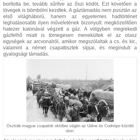
borította be, tovább sűrítve az őszi ködöt. Ezt követően a
lövegek is bömbölni kezdtek. A gáztámadás nem pusztán az
első világháború, hanem az egyetemes hadtörténet
leghatásosabb ilyen műveletének bizonyult: megközelítően
hatezer katonával végzett a gáz. A völgyben megrekedt
gázfelhő miatt is tömegesen menekültek el az olasz
egységek az arcvonalról, amikor megszólaltak a cs. és kir.,
valamint a német csapattisztek sípjai, és megindult a
gyalogsági támadás.
Osztrák-magyar csapatok október végén az Udine és Codroipo közötti
úton.