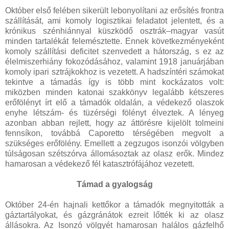
Október első felében sikerült lebonyolítani az erősítés frontra
szállítását, ami komoly logisztikai feladatot jelentett, és a
krónikus szénhiánnyal küszködő osztrák–magyar vasút
minden tartalékát felemésztette. Ennek következményeként
komoly szállítási deficitet szenvedett a hátország, s ez az
élelmiszerhiány fokozódásához, valamint 1918 januárjában
komoly ipari sztrájkokhoz is vezetett. A hadszíntéri számokat
tekintve a támadás így is több mint kockázatos volt:
miközben minden katonai szakkönyv legalább kétszeres
erőfölényt írt elő a támadók oldalán, a védekező olaszok
enyhe létszám- és tüzérségi fölényt élveztek. A lényeg
azonban abban rejlett, hogy az áttörésre kijelölt tolmeini
fennsíkon, továbbá Caporetto térségében megvolt a
szükséges erőfölény. Emellett a zegzugos isonzói völgyben
túlságosan szétszórva állomásoztak az olasz erők. Mindez
hamarosan a védekező fél katasztrófájához vezetett.
Támad a gyalogság
Október 24-én hajnali kettőkor a támadók megnyitották a
gáztartályokat, és gázgránátok ezreit lőtték ki az olasz
állásokra. Az Isonzó völgyét hamarosan halálos gázfelhő