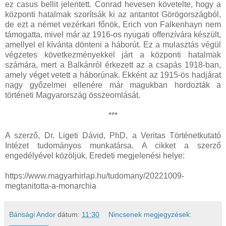
ez casus bellit jelentett. Conrad hevesen követelte, hogy a
központi hatalmak szorítsák ki az antantot Görögországból,
de ezt a német vezérkari főnök, Erich von Falkenhayn nem
támogatta, mivel már az 1916-os nyugati offenzívára készült,
amellyel el kívánta dönteni a háborút. Ez a mulasztás végül
végzetes következményekkel járt a központi hatalmak
számára, mert a Balkánról érkezett az a csapás 1918-ban,
amely véget vetett a háborúnak. Ekként az 1915-ös hadjárat
nagy győzelmei ellenére már magukban hordozták a
történeti Magyarország összeomlását.
***
A szerző, Dr. Ligeti Dávid, PhD, a Veritas Történetkutató
Intézet tudományos munkatársa. A cikket a szerző
engedélyével közöljük. Eredeti megjelenési helye:
https://www.magyarhirlap.hu/tudomany/20221009-
megtanitotta-a-monarchia
Bánsági Andor
dátum:
11:30
Nincsenek megjegyzések: