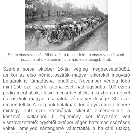
Szerb visszavonulás Albánia és a tenger felé - a visszavonuló szerb
csapatokat útközben is hatalmas veszteségek érték.
Szerbia sorsa október 16-án végleg megpecsételődött,
amikor az első német–osztrák–magyar sikereket megváró
bolgárok is támadásba lendültek. November végéig több
mint 150 ezer szerb katona esett hadifogságba, 100 ezren
pedig meghaltak, illetve megsebesültek, miközben a német
és osztrák–magyar csapatok véres vesztesége 30 ezer
embert tett ki. A központi hatalmak döntő győzelme ellenére
mintegy 150 ezer katonának sikerült elmenekülnie a
koszovói katlanból. E fejlemény két tényezőre volt
visszavezethető: egyfelől október végén hatalmas esőzések
voltak, amelyek sártengerré változtatták a balkáni utakat,