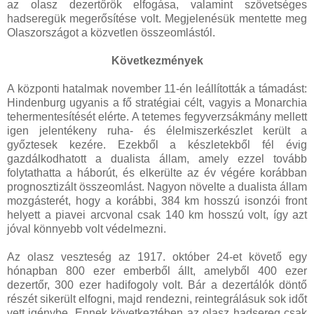
az olasz dezertőrök elfogása, valamint szövetséges
hadseregük megerősítése volt. Megjelenésük mentette meg
Olaszországot a közvetlen összeomlástól.
Következmények
A központi hatalmak november 11-én leállították a támadást:
Hindenburg ugyanis a fő stratégiai célt, vagyis a Monarchia
tehermentesítését elérte. A tetemes fegyverzsákmány mellett
igen jelentékeny ruha- és élelmiszerkészlet került a
győztesek kezére. Ezekből a készletekből fél évig
gazdálkodhatott a dualista állam, amely ezzel tovább
folytathatta a háborút, és elkerülte az év végére korábban
prognosztizált összeomlást. Nagyon növelte a dualista állam
mozgásterét, hogy a korábbi, 384 km hosszú isonzói front
helyett a piavei arcvonal csak 140 km hosszú volt, így azt
jóval könnyebb volt védelmezni.
Az olasz veszteség az 1917. október 24-et követő egy
hónapban 800 ezer emberből állt, amelyből 400 ezer
dezertőr, 300 ezer hadifogoly volt. Bár a dezertálók döntő
részét sikerült elfogni, majd rendezni, reintegrálásuk sok időt
vett igénybe. Ennek következtében az olasz hadsereg csak